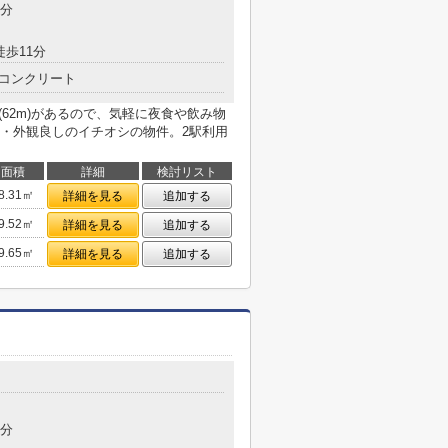
3分
徒歩11分
コンクリート
(62m)があるので、気軽に夜食や飲み物
・外観良しのイチオシの物件。2駅利用
面積
詳細
検討リスト
8.31㎡
詳細を見る
追加する
9.52㎡
詳細を見る
追加する
9.65㎡
詳細を見る
追加する
5分