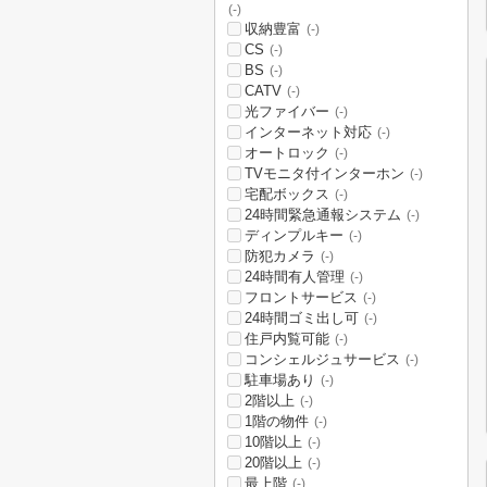
(-)
収納豊富
(-)
CS
(-)
BS
(-)
CATV
(-)
光ファイバー
(-)
インターネット対応
(-)
オートロック
(-)
TVモニタ付インターホン
(-)
宅配ボックス
(-)
24時間緊急通報システム
(-)
ディンプルキー
(-)
防犯カメラ
(-)
24時間有人管理
(-)
フロントサービス
(-)
24時間ゴミ出し可
(-)
住戸内覧可能
(-)
コンシェルジュサービス
(-)
駐車場あり
(-)
2階以上
(-)
1階の物件
(-)
10階以上
(-)
20階以上
(-)
最上階
(-)