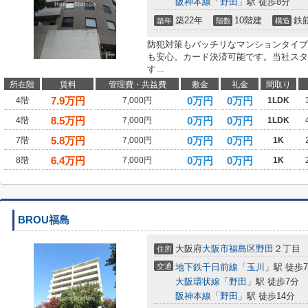
阪神本線
「
野田
」駅 徒歩8分
築22年
10階建
鉄
築年
階数
構造
防犯対策もバッチリなマンションタイプ
も安心。カード決済可能です。当社スタ
す...
所在階
賃料
管理費・共益費
敷金
礼金
間取り
7.9
万円
0万円
0万円
4階
7,000円
1LDK
8.5
万円
0万円
0万円
4階
7,000円
1LDK
5.8
万円
0万円
0万円
7階
7,000円
1K
6.4
万円
0万円
0万円
8階
7,000円
1K
BROU福島
大阪府
大阪市福島区
野田
２丁目
住所
交通
地下鉄千日前線
「
玉川
」駅 徒歩
大阪環状線
「
野田
」駅 徒歩7分
阪神本線
「
野田
」駅 徒歩14分