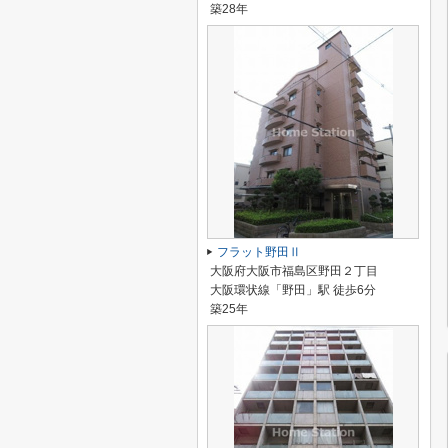
築28年
フラット野田Ⅱ
大阪府大阪市福島区野田２丁目
大阪環状線「野田」駅 徒歩6分
築25年