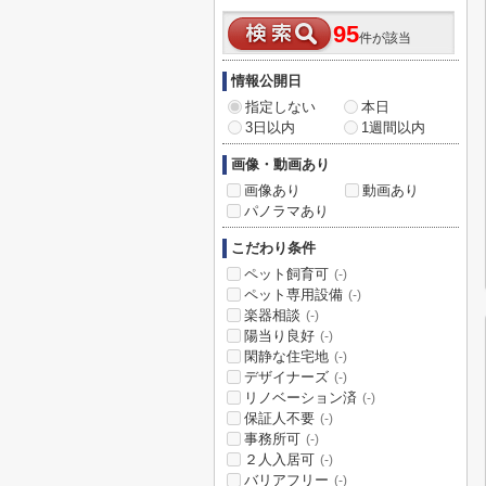
95
件が該当
情報公開日
指定しない
本日
3日以内
1週間以内
画像・動画あり
画像あり
動画あり
パノラマあり
こだわり条件
ペット飼育可
(-)
ペット専用設備
(-)
楽器相談
(-)
陽当り良好
(-)
閑静な住宅地
(-)
デザイナーズ
(-)
リノベーション済
(-)
保証人不要
(-)
事務所可
(-)
２人入居可
(-)
バリアフリー
(-)