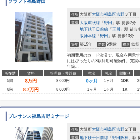
クラフト福島野田
大阪府
大阪市福島区
吉野
３丁目
住所
交通
大阪環状線
「
野田
」駅 徒歩2分
地下鉄千日前線
「
玉川
」駅 徒歩
阪神本線
「
野田
」駅 徒歩10分
築15年
9階建
鉄筋
築年
階数
構造
初期費用のカード決済で、現金を用意す
にはぴったりの3駅利用可能物件。充実の
年築...
所在階
賃料
管理費・共益費
敷金
礼金
間取り
8
万円
0ヶ月
5階
8,000円
1ヶ月
1DK
2
8.7
万円
8階
8,000円
1ヶ月
1ヶ月
1K
2
プレサンス福島吉野ミナージ
大阪府
大阪市福島区
吉野
２丁目
住所
交通
地下鉄千日前線
「
野田阪神
」駅 