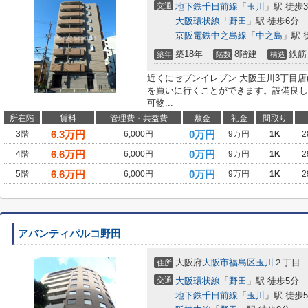
交通
地下鉄千日前線
「
玉川
」駅 徒歩
大阪環状線
「
野田
」駅 徒歩6分
京阪電鉄中之島線
「
中之島
」駅 
築18年
8階建
鉄筋
築年
階数
構造
近くにセブンイレブン 大阪玉川3丁目店
を買いに行くことができます。設備良し
可物...
所在階
賃料
管理費・共益費
敷金
礼金
間取り
6.3
万円
0万円
3階
6,000円
9万円
1K
2
6.6
万円
0万円
4階
6,000円
9万円
1K
2
6.6
万円
0万円
5階
6,000円
9万円
1K
2
アバンティパルコ野田
大阪府
大阪市福島区
玉川
２丁目
住所
交通
大阪環状線
「
野田
」駅 徒歩5分
地下鉄千日前線
「
玉川
」駅 徒歩