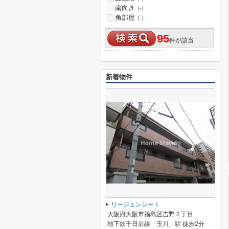
南向き
(-)
角部屋
(-)
95
件が該当
新着物件
リージェンシーⅠ
大阪府大阪市福島区吉野２丁目
地下鉄千日前線「玉川」駅 徒歩2分