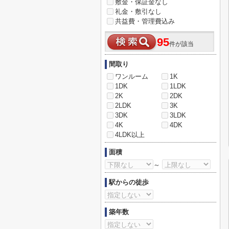
敷金・保証金なし
礼金・敷引なし
共益費・管理費込み
95
件が該当
間取り
ワンルーム
1K
1DK
1LDK
2K
2DK
2LDK
3K
3DK
3LDK
4K
4DK
4LDK以上
面積
～
駅からの徒歩
築年数