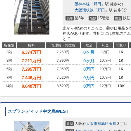
阪神本線
「
野田
」駅 徒歩4分
大阪環状線
「
野田
」駅 徒歩5分
築3年
15階建
鉄筋
築年
階数
構造
家から405mのところに、薬や日用品
神店があります。共用部には敷地内ごみ
とて...
所在階
賃料
管理費・共益費
敷金
礼金
間取り
6.374
万円
0ヶ月
3階
7,260円
8万円
1K
7.211
万円
0ヶ月
3階
7,890円
10万円
1K
7.295
万円
0万円
6階
7,050円
10万円
1K
7.448
万円
0万円
7階
7,520円
10万円
1K
9.648
万円
0万円
14階
8,520円
12万円
1DK
スプランディッド中之島WEST
大阪府
大阪市福島区
玉川
３丁目
住所