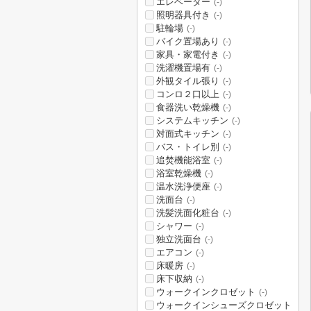
エレベーター
(-)
照明器具付き
(-)
駐輪場
(-)
バイク置場あり
(-)
家具・家電付き
(-)
洗濯機置場有
(-)
外観タイル張り
(-)
コンロ２口以上
(-)
食器洗い乾燥機
(-)
システムキッチン
(-)
対面式キッチン
(-)
バス・トイレ別
(-)
追焚機能浴室
(-)
浴室乾燥機
(-)
温水洗浄便座
(-)
洗面台
(-)
洗髪洗面化粧台
(-)
シャワー
(-)
独立洗面台
(-)
エアコン
(-)
床暖房
(-)
床下収納
(-)
ウォークインクロゼット
(-)
ウォークインシューズクロゼット