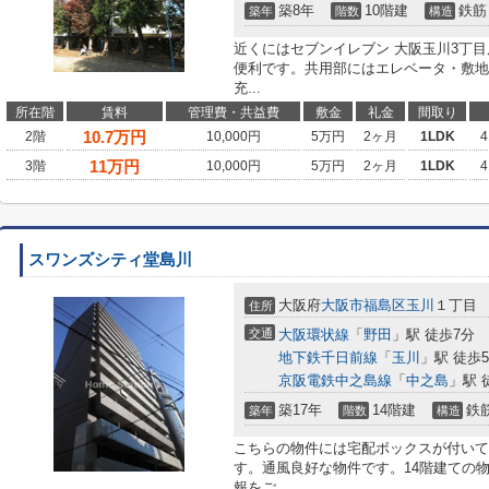
築8年
10階建
鉄筋
築年
階数
構造
近くにはセブンイレブン 大阪玉川3丁目
便利です。共用部にはエレベータ・敷地
充...
所在階
賃料
管理費・共益費
敷金
礼金
間取り
10.7
万円
2階
10,000円
5万円
2ヶ月
1LDK
4
11
万円
3階
10,000円
5万円
2ヶ月
1LDK
4
スワンズシティ堂島川
大阪府
大阪市福島区
玉川
１丁目
住所
交通
大阪環状線
「
野田
」駅 徒歩7分
地下鉄千日前線
「
玉川
」駅 徒歩
京阪電鉄中之島線
「
中之島
」駅 
築17年
14階建
鉄
築年
階数
構造
こちらの物件には宅配ボックスが付いて
す。通風良好な物件です。14階建ての
報をご...