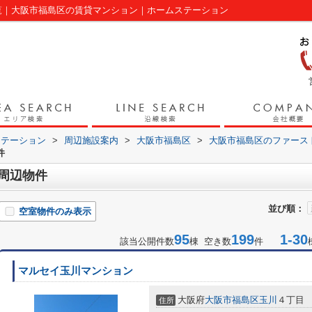
一覧｜大阪市福島区の賃貸マンション｜ホームステーション
ステーション
>
周辺施設案内
>
大阪市福島区
>
大阪市福島区のファース
件
店周辺物件
並び順：
空室物件のみ表示
95
199
1-30
該当公開件数
棟 空き数
件
マルセイ玉川マンション
大阪府
大阪市福島区
玉川
４丁目
住所