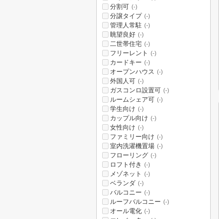
分割可
(-)
分譲タイプ
(-)
管理人常駐
(-)
眺望良好
(-)
二世帯住宅
(-)
フリーレント
(-)
カードキー
(-)
オープンハウス
(-)
外国人可
(-)
ガスコンロ設置可
(-)
ルームシェア可
(-)
学生向け
(-)
カップル向け
(-)
女性向け
(-)
ファミリー向け
(-)
室内洗濯機置場
(-)
フローリング
(-)
ロフト付き
(-)
メゾネット
(-)
ベランダ
(-)
バルコニー
(-)
ルーフバルコニー
(-)
オール電化
(-)