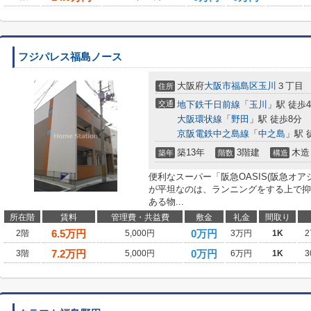
フジパレス福島ノース
大阪府
大阪市福島区
玉川
３丁目
住所
交通
地下鉄千日前線
「
玉川
」駅 徒歩
大阪環状線
「
野田
」駅 徒歩8分
京阪電鉄中之島線
「
中之島
」駅 
築13年
3階建
木造
築年
階数
構造
便利なスーパー「阪急OASIS(阪急オア
が平坦なのは、ランニングをする上で抑
ある物...
所在階
賃料
管理費・共益費
敷金
礼金
間取り
6.5
万円
0万円
2階
5,000円
3万円
1K
2
7.2
万円
0万円
3階
5,000円
6万円
1K
3