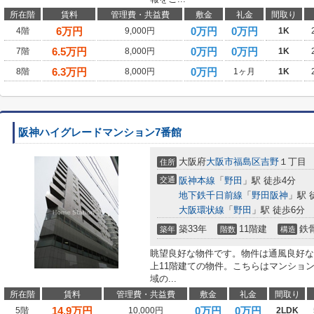
所在階
賃料
管理費・共益費
敷金
礼金
間取り
6
万円
0万円
0万円
4階
9,000円
1K
6.5
万円
0万円
0万円
7階
8,000円
1K
6.3
万円
0万円
8階
8,000円
1ヶ月
1K
阪神ハイグレードマンション7番館
大阪府
大阪市福島区
吉野
１丁目
住所
交通
阪神本線
「
野田
」駅 徒歩4分
地下鉄千日前線
「
野田阪神
」駅 
大阪環状線
「
野田
」駅 徒歩6分
築33年
11階建
鉄
築年
階数
構造
眺望良好な物件です。物件は通風良好な
上11階建ての物件。こちらはマンショ
域の...
所在階
賃料
管理費・共益費
敷金
礼金
間取り
14.9
万円
0万円
0万円
5階
10,000円
2LDK