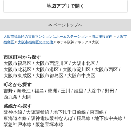
地図アプリで開く
ページトップへ
大阪市福島区の賃貸マンションはホームステーション
>
周辺施設案内
>
大阪市
福島区
>
大阪市福島区のその他
>
ホテル阪神アネックス大阪
市区町村から探す
大阪市福島区
/
大阪市西淀川区
/
大阪市北区
/
大阪市此花区
/
大阪市港区
/
大阪市淀川区
/
大阪市西区
/
大阪市東成区
/
大阪市都島区
/
大阪市中央区
町名から探す
吉野
/
海老江
/
福島
/
鷺洲
/
玉川
/
姫里
/
大淀中
/
野田
/
西九条
/
大開
路線から探す
阪神本線
/
大阪環状線
/
地下鉄千日前線
/
東西線
/
東海道本線
/
阪神電鉄阪神なんば
/
桜島線
/
地下鉄中央線
/
阪急神戸本線
/
阪急宝塚本線