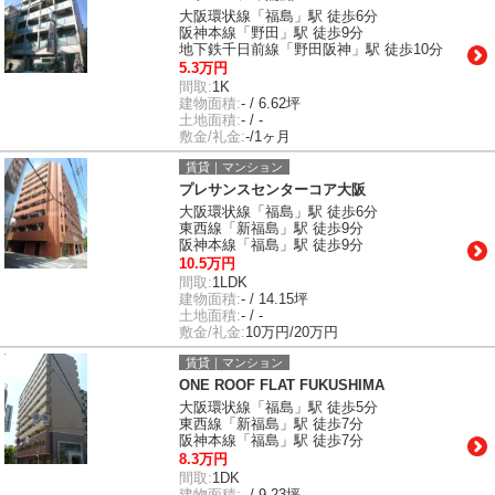
大阪環状線「福島」駅 徒歩6分
阪神本線「野田」駅 徒歩9分
地下鉄千日前線「野田阪神」駅 徒歩10分
5.3万円
間取:
1K
建物面積:
- / 6.62坪
土地面積:
- / -
敷金/礼金:
-/1ヶ月
賃貸｜マンション
プレサンスセンターコア大阪
大阪環状線「福島」駅 徒歩6分
東西線「新福島」駅 徒歩9分
阪神本線「福島」駅 徒歩9分
10.5万円
間取:
1LDK
建物面積:
- / 14.15坪
土地面積:
- / -
敷金/礼金:
10万円/20万円
賃貸｜マンション
ONE ROOF FLAT FUKUSHIMA
大阪環状線「福島」駅 徒歩5分
東西線「新福島」駅 徒歩7分
阪神本線「福島」駅 徒歩7分
8.3万円
間取:
1DK
建物面積:
- / 9.23坪