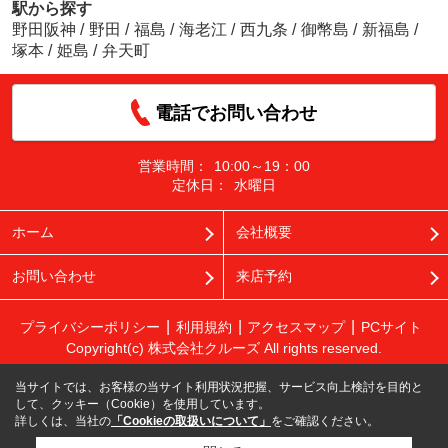
駅から探す
野田阪神
/
野田
/
福島
/
海老江
/
西九条
/
御幣島
/
新福島
/
塚本
/
姫島
/
弁天町
電話でお問い合わせ
営業時間：
10:00～19：00
定休日：
水曜日
ホーム
会社概要
お問い合わせ
来店予約
プライバシーポリシー
利用規約
アクセスマップ
PCサイト
Copyright(c) 株式会社クルーズ All rights reserved.
当サイトでは、お客様の当サイト利用状況把握、サービス向上検討を目的と
して、クッキー（Cookie）を使用しています。
詳しくは、当社の
「Cookieの取扱いについて」
をご確認ください。