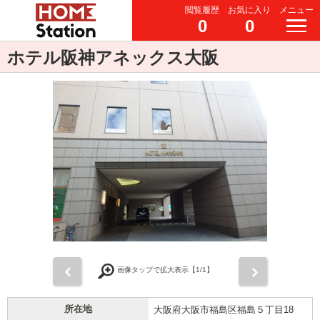
閲覧履歴
お気に入り
メニュー
0
0
ホテル阪神アネックス大阪
前
次
画像タップで拡大表示【
1
/1】
所在地
大阪府大阪市福島区福島５丁目18