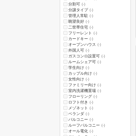
分割可
(-)
分譲タイプ
(-)
管理人常駐
(-)
眺望良好
(-)
二世帯住宅
(-)
フリーレント
(-)
カードキー
(-)
オープンハウス
(-)
外国人可
(-)
ガスコンロ設置可
(-)
ルームシェア可
(-)
学生向け
(-)
カップル向け
(-)
女性向け
(-)
ファミリー向け
(-)
室内洗濯機置場
(-)
フローリング
(-)
ロフト付き
(-)
メゾネット
(-)
ベランダ
(-)
バルコニー
(-)
ルーフバルコニー
(-)
オール電化
(-)