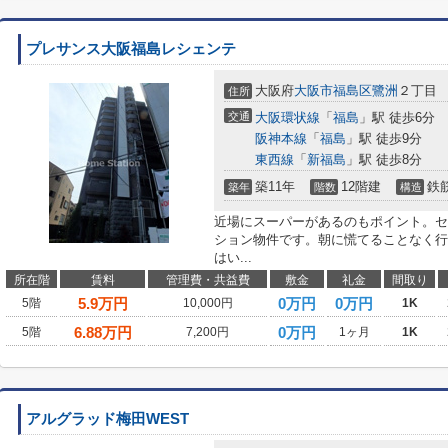
プレサンス大阪福島レシェンテ
大阪府
大阪市福島区
鷺洲
２丁目
住所
交通
大阪環状線
「
福島
」駅 徒歩6分
阪神本線
「
福島
」駅 徒歩9分
東西線
「
新福島
」駅 徒歩8分
築11年
12階建
鉄
築年
階数
構造
近場にスーパーがあるのもポイント。セ
ション物件です。朝に慌てることなく行
はい...
所在階
賃料
管理費・共益費
敷金
礼金
間取り
5.9
万円
0万円
0万円
5階
10,000円
1K
6.88
万円
0万円
5階
7,200円
1ヶ月
1K
アルグラッド梅田WEST