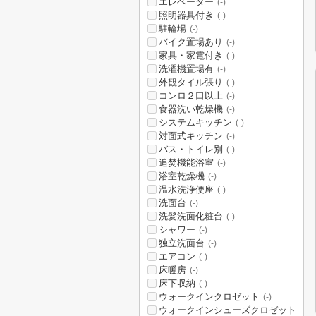
エレベーター
(-)
照明器具付き
(-)
駐輪場
(-)
バイク置場あり
(-)
家具・家電付き
(-)
洗濯機置場有
(-)
外観タイル張り
(-)
コンロ２口以上
(-)
食器洗い乾燥機
(-)
システムキッチン
(-)
対面式キッチン
(-)
バス・トイレ別
(-)
追焚機能浴室
(-)
浴室乾燥機
(-)
温水洗浄便座
(-)
洗面台
(-)
洗髪洗面化粧台
(-)
シャワー
(-)
独立洗面台
(-)
エアコン
(-)
床暖房
(-)
床下収納
(-)
ウォークインクロゼット
(-)
ウォークインシューズクロゼット