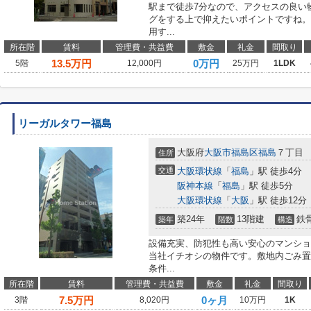
駅まで徒歩7分なので、アクセスの良い
グをする上で抑えたいポイントですね。
用す...
所在階
賃料
管理費・共益費
敷金
礼金
間取り
13.5
万円
0万円
5階
12,000円
25万円
1LDK
リーガルタワー福島
大阪府
大阪市福島区
福島
７丁目
住所
交通
大阪環状線
「
福島
」駅 徒歩4分
阪神本線
「
福島
」駅 徒歩5分
大阪環状線
「
大阪
」駅 徒歩12分
築24年
13階建
鉄
築年
階数
構造
設備充実、防犯性も高い安心のマンショ
当社イチオシの物件です。敷地内ごみ置
条件...
所在階
賃料
管理費・共益費
敷金
礼金
間取り
7.5
万円
0ヶ月
3階
8,020円
10万円
1K