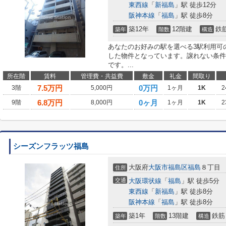
東西線
「
新福島
」駅 徒歩12分
阪神本線
「
福島
」駅 徒歩8分
築12年
12階建
鉄
築年
階数
構造
あなたのお好みの駅を選べる3駅利用可
した物件となっています。譲れない条件
です。...
所在階
賃料
管理費・共益費
敷金
礼金
間取り
7.5
万円
0万円
3階
5,000円
1ヶ月
1K
2
6.8
万円
0ヶ月
9階
8,000円
1ヶ月
1K
2
シーズンフラッツ福島
大阪府
大阪市福島区
福島
８丁目
住所
交通
大阪環状線
「
福島
」駅 徒歩5分
東西線
「
新福島
」駅 徒歩8分
阪神本線
「
福島
」駅 徒歩8分
築1年
13階建
鉄筋
築年
階数
構造