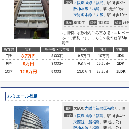
交通
大阪環状線
「
福島
」駅 徒歩8分
阪神本線
「
福島
」駅 徒歩10分
東海道本線
「
大阪
」駅 徒歩10分
築10年
10階建
鉄
築年
階数
構造
共用部には敷地内ごみ置き場・エレベー
るので便利です。こちらの物件は築8年
気予...
所在階
賃料
管理費・共益費
敷金
礼金
間取り
8.7
万円
7階
8,000円
9.5万円
19万円
1DK
9
万円
9階
8,000円
9.8万円
19.6万円
1DK
12.8
万円
10階
8,000円
13.6万円
27.2万円
1LDK
ルミエール福島
大阪府
大阪市福島区
福島
８丁目
住所
交通
大阪環状線
「
福島
」駅 徒歩4分
東西線
「
新福島
」駅 徒歩7分
阪神本線
「
福島
」駅 徒歩7分