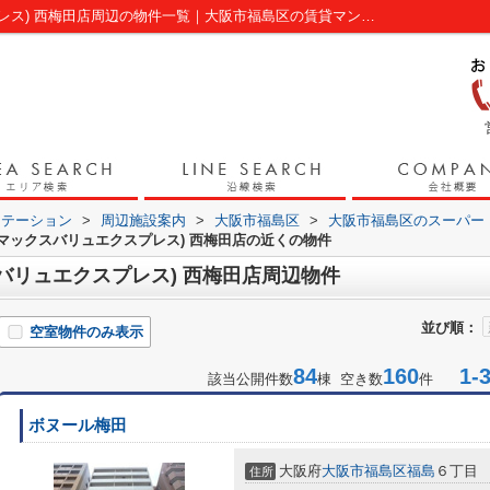
Maxvalu Express(マックスバリュエクスプレス) 西梅田店周辺の物件一覧｜大阪市福島区の賃貸マンション｜ホームステーション
ステーション
>
周辺施設案内
>
大阪市福島区
>
大阪市福島区のスーパー
ress(マックスバリュエクスプレス) 西梅田店の近くの物件
マックスバリュエクスプレス) 西梅田店周辺物件
並び順：
空室物件のみ表示
84
160
1-3
該当公開件数
棟 空き数
件
ボヌール梅田
大阪府
大阪市福島区
福島
６丁目
住所