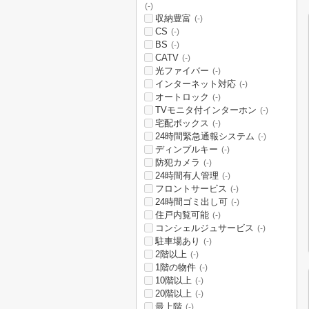
(-)
収納豊富
(-)
CS
(-)
BS
(-)
CATV
(-)
光ファイバー
(-)
インターネット対応
(-)
オートロック
(-)
TVモニタ付インターホン
(-)
宅配ボックス
(-)
24時間緊急通報システム
(-)
ディンプルキー
(-)
防犯カメラ
(-)
24時間有人管理
(-)
フロントサービス
(-)
24時間ゴミ出し可
(-)
住戸内覧可能
(-)
コンシェルジュサービス
(-)
駐車場あり
(-)
2階以上
(-)
1階の物件
(-)
10階以上
(-)
20階以上
(-)
最上階
(-)