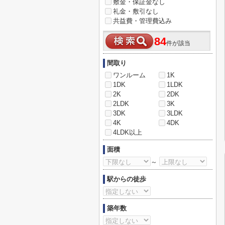
敷金・保証金なし
礼金・敷引なし
共益費・管理費込み
84
件が該当
間取り
ワンルーム
1K
1DK
1LDK
2K
2DK
2LDK
3K
3DK
3LDK
4K
4DK
4LDK以上
面積
～
駅からの徒歩
築年数