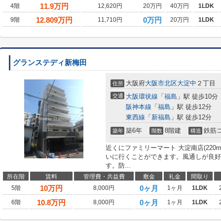
11.9
万円
4階
12,620円
20万円
40万円
1LDK
12.809
万円
0万円
9階
11,710円
20万円
1LDK
グランステディ新梅田
大阪府
大阪市北区
大淀中
２丁目
住所
交通
大阪環状線
「
福島
」駅 徒歩10分
阪神本線
「
福島
」駅 徒歩12分
東西線
「
新福島
」駅 徒歩12分
築6年
8階建
鉄筋
築年
階数
構造
近くにファミリーマート 大淀南店(22
いに行くことができます。風通しが良好
す。防...
所在階
賃料
管理費・共益費
敷金
礼金
間取り
10
万円
0ヶ月
5階
8,000円
1ヶ月
1LDK
10.8
万円
0ヶ月
6階
8,000円
1ヶ月
1LDK