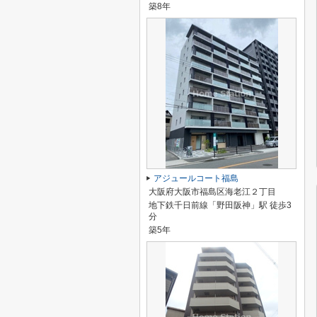
築8年
アジュールコート福島
大阪府大阪市福島区海老江２丁目
地下鉄千日前線「野田阪神」駅 徒歩3
分
築5年