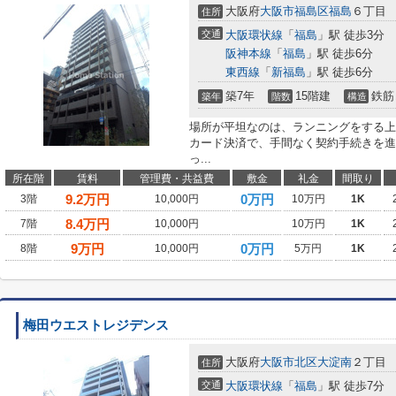
大阪府
大阪市福島区
福島
６丁目
住所
交通
大阪環状線
「
福島
」駅 徒歩3分
阪神本線
「
福島
」駅 徒歩6分
東西線
「
新福島
」駅 徒歩6分
築7年
15階建
鉄筋
築年
階数
構造
場所が平坦なのは、ランニングをする上
カード決済で、手間なく契約手続きを進
っ...
所在階
賃料
管理費・共益費
敷金
礼金
間取り
9.2
万円
0万円
3階
10,000円
10万円
1K
8.4
万円
7階
10,000円
10万円
1K
9
万円
0万円
8階
10,000円
5万円
1K
梅田ウエストレジデンス
大阪府
大阪市北区
大淀南
２丁目
住所
交通
大阪環状線
「
福島
」駅 徒歩7分