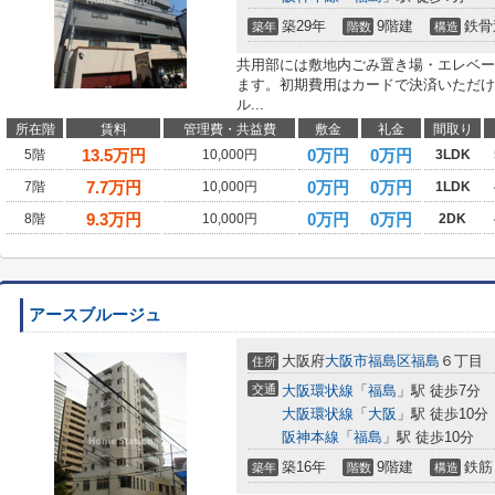
築29年
9階建
鉄骨
築年
階数
構造
共用部には敷地内ごみ置き場・エレベー
ます。初期費用はカードで決済いただけ
ル...
所在階
賃料
管理費・共益費
敷金
礼金
間取り
13.5
万円
0万円
0万円
5階
10,000円
3LDK
7.7
万円
0万円
0万円
7階
10,000円
1LDK
9.3
万円
0万円
0万円
8階
10,000円
2DK
アースブルージュ
大阪府
大阪市福島区
福島
６丁目
住所
交通
大阪環状線
「
福島
」駅 徒歩7分
大阪環状線
「
大阪
」駅 徒歩10分
阪神本線
「
福島
」駅 徒歩10分
築16年
9階建
鉄筋
築年
階数
構造