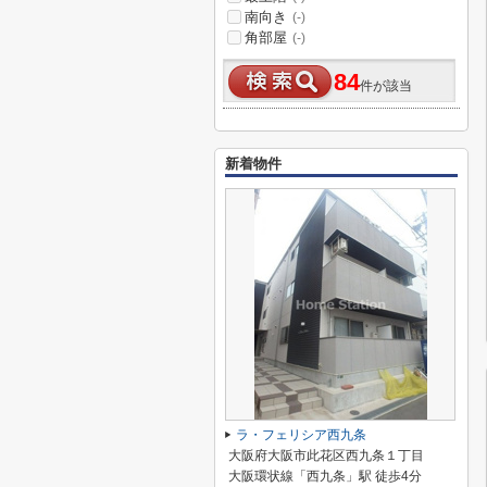
南向き
(-)
角部屋
(-)
84
件が該当
新着物件
ラ・フェリシア西九条
大阪府大阪市此花区西九条１丁目
大阪環状線「西九条」駅 徒歩4分