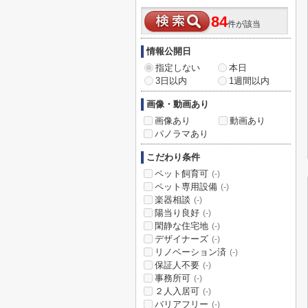
84
件が該当
情報公開日
指定しない
本日
3日以内
1週間以内
画像・動画あり
画像あり
動画あり
パノラマあり
こだわり条件
ペット飼育可
(-)
ペット専用設備
(-)
楽器相談
(-)
陽当り良好
(-)
閑静な住宅地
(-)
デザイナーズ
(-)
リノベーション済
(-)
保証人不要
(-)
事務所可
(-)
２人入居可
(-)
バリアフリー
(-)