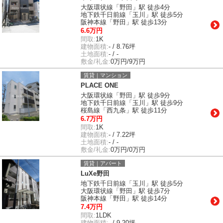
大阪環状線「野田」駅 徒歩4分
地下鉄千日前線「玉川」駅 徒歩5分
阪神本線「野田」駅 徒歩13分
6.6万円
間取:
1K
建物面積:
- / 8.76坪
土地面積:
- / -
敷金/礼金:
0万円/9万円
賃貸｜マンション
PLACE ONE
大阪環状線「野田」駅 徒歩9分
地下鉄千日前線「玉川」駅 徒歩9分
桜島線「西九条」駅 徒歩11分
6.7万円
間取:
1K
建物面積:
- / 7.22坪
土地面積:
- / -
敷金/礼金:
0万円/0万円
賃貸｜アパート
LuXe野田
地下鉄千日前線「玉川」駅 徒歩5分
大阪環状線「野田」駅 徒歩7分
阪神本線「野田」駅 徒歩14分
7.4万円
間取:
1LDK
建物面積:
- / 9.20坪