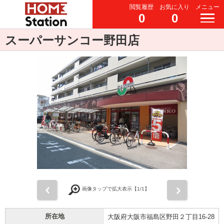
閲覧履歴
お気に入り
メニュー
0
0
スーパーサンコー野田店
前
次
画像タップで拡大表示【
1
/1】
所在地
大阪府大阪市福島区野田２丁目16-28