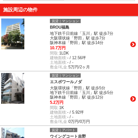
施設周辺の物件
賃貸｜マンション
BROU福島
地下鉄千日前線「玉川」駅 徒歩7分
大阪環状線「野田」駅 徒歩7分
阪神本線「野田」駅 徒歩14分
10.7万円
間取:
1LDK
建物面積:
- / 12.56坪
土地面積:
- / -
敷金/礼金:
5万円/2ヶ月
賃貸｜マンション
エスポワールノダ
大阪環状線「野田」駅 徒歩5分
地下鉄千日前線「玉川」駅 徒歩5分
阪神本線「野田」駅 徒歩12分
5.2万円
間取:
1K
建物面積:
- / 5.92坪
土地面積:
- / -
敷金/礼金:
0万円/0万円
賃貸｜アパート
ウイングコート吉野