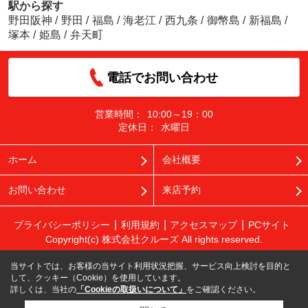
駅から探す
野田阪神
/
野田
/
福島
/
海老江
/
西九条
/
御幣島
/
新福島
/
塚本
/
姫島
/
弁天町
電話でお問い合わせ
営業時間：
10:00～19：00
定休日：
水曜日
ホーム
会社概要
お問い合わせ
来店予約
プライバシーポリシー
利用規約
アクセスマップ
PCサイト
Copyright(c) 株式会社クルーズ All rights reserved.
当サイトでは、お客様の当サイト利用状況把握、サービス向上検討を目的と
して、クッキー（Cookie）を使用しています。
詳しくは、当社の
「Cookieの取扱いについて」
をご確認ください。