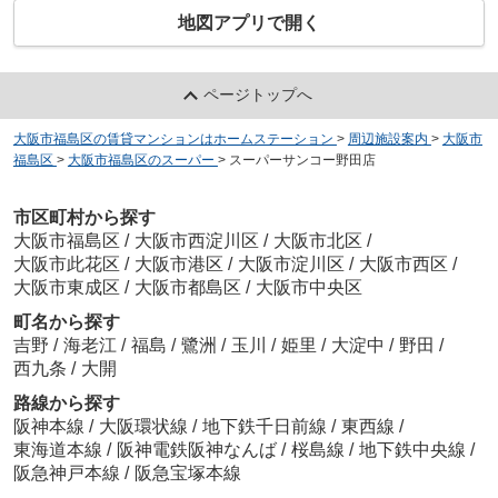
地図アプリで開く
ページトップへ
大阪市福島区の賃貸マンションはホームステーション
>
周辺施設案内
>
大阪市
福島区
>
大阪市福島区のスーパー
>
スーパーサンコー野田店
市区町村から探す
大阪市福島区
/
大阪市西淀川区
/
大阪市北区
/
大阪市此花区
/
大阪市港区
/
大阪市淀川区
/
大阪市西区
/
大阪市東成区
/
大阪市都島区
/
大阪市中央区
町名から探す
吉野
/
海老江
/
福島
/
鷺洲
/
玉川
/
姫里
/
大淀中
/
野田
/
西九条
/
大開
路線から探す
阪神本線
/
大阪環状線
/
地下鉄千日前線
/
東西線
/
東海道本線
/
阪神電鉄阪神なんば
/
桜島線
/
地下鉄中央線
/
阪急神戸本線
/
阪急宝塚本線