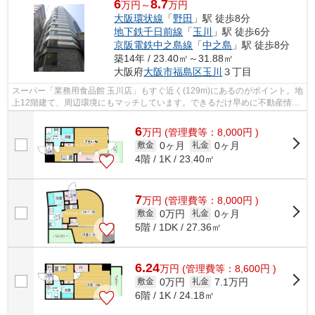
6
8.7
万円～
万円
大阪環状線
「
野田
」駅 徒歩8分
地下鉄千日前線
「
玉川
」駅 徒歩6分
京阪電鉄中之島線
「
中之島
」駅 徒歩8分
築14年 / 23.40㎡～31.88㎡
大阪府
大阪市福島区
玉川
３丁目
スーパー「業務用食品館 玉川店」もすぐ近く(129m)にあるのがポイント。地
上12階建て、周辺環境にもマッチしています。できるだけ早めに不動産情報
を集めたい方は当社スタッフまでご連...
6
万
円
(管理費等：8,000円 )
0ヶ月
0ヶ月
敷金
礼金
4階 / 1K / 23.40㎡
7
万
円
(管理費等：8,000円 )
0万円
0ヶ月
敷金
礼金
5階 / 1DK / 27.36㎡
6.24
万
円
(管理費等：8,600円 )
0万円
7.1万円
敷金
礼金
6階 / 1K / 24.18㎡