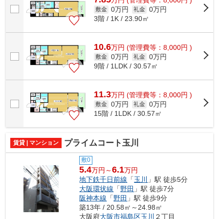
万
円
(管理費等：8,000円 )
0万円
0万円
敷金
礼金
3階 / 1K / 23.90㎡
10.6
万
円
(管理費等：8,000円 )
0万円
0万円
敷金
礼金
9階 / 1LDK / 30.57㎡
11.3
万
円
(管理費等：8,000円 )
0万円
0万円
敷金
礼金
15階 / 1LDK / 30.57㎡
プライムコート玉川
賃貸 | マンション
敷0
5.4
6.1
万円～
万円
地下鉄千日前線
「
玉川
」駅 徒歩5分
大阪環状線
「
野田
」駅 徒歩7分
阪神本線
「
野田
」駅 徒歩9分
築13年 / 20.58㎡～24.98㎡
大阪府
大阪市福島区
玉川
２丁目