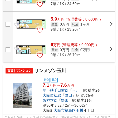
7階 / 1K / 24.60㎡
5.9
万
円
(管理費等：8,000円 )
0万円
1ヶ月
敷金
礼金
9階 / 1K / 23.20㎡
6
万
円
(管理費等：9,000円 )
0万円
0万円
敷金
礼金
9階 / 1K / 26.70㎡
サンメゾン玉川
賃貸 | マンション
敷0
礼0
7.1
7.6
万円～
万円
地下鉄千日前線
「
玉川
」駅 徒歩2分
大阪環状線
「
野田
」駅 徒歩5分
阪神本線
「
野田
」駅 徒歩11分
築30年 / 32.42㎡～36.02㎡
大阪府
大阪市福島区
玉川
４丁目
こちらは宅配ボックス付きの物件です。3駅利用できるマンションは電車で