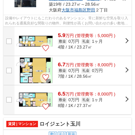
築19年 / 23.27㎡～28.56㎡
大阪府
大阪市福島区
野田
２丁目
設備やレイアウトにもこだわりのあるマンション。常に新鮮な空気を取り入
れられる通風良好な間取りの物件。利便性が高くお問い合わせの多い敷地内
ゴミ置き場です。こちらは宅配ボック...
5.9
万
円
(管理費等：5,000円 )
0万円
1ヶ月
敷金
礼金
4階 / 1K / 23.27㎡
6.7
万
円
(管理費等：8,000円 )
0万円
0万円
敷金
礼金
7階 / 1K / 28.56㎡
6.5
万
円
(管理費等：8,000円 )
0万円
1ヶ月
敷金
礼金
8階 / 1K / 27.37㎡
ロイジェント玉川
賃貸 | マンション
敷0
礼0
新築