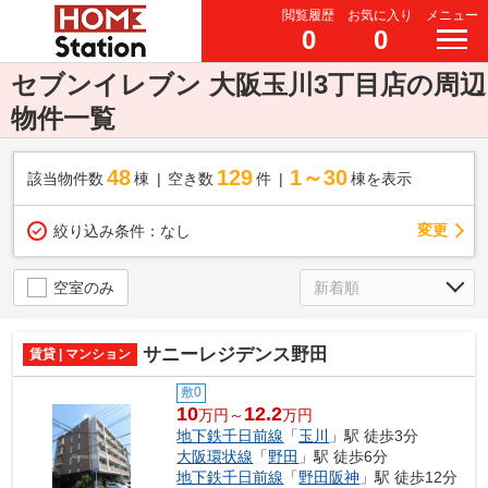
閲覧履歴
お気に入り
メニュー
0
0
セブンイレブン 大阪玉川3丁目店の周辺
物件一覧
48
129
1～30
該当物件数
棟
空き数
件
棟を表示
変更
絞り込み条件：
なし
空室のみ
サニーレジデンス野田
賃貸 | マンション
敷0
10
12.2
万円～
万円
地下鉄千日前線
「
玉川
」駅 徒歩3分
大阪環状線
「
野田
」駅 徒歩6分
地下鉄千日前線
「
野田阪神
」駅 徒歩12分