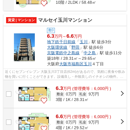
10階 / 2LDK / 58.48㎡
マルセイ玉川マンション
賃貸 | マンション
敷0
6.3
6.6
万円～
万円
地下鉄千日前線
「
玉川
」駅 徒歩3分
大阪環状線
「
野田
」駅 徒歩6分
京阪電鉄中之島線
「
中之島
」駅 徒歩11分
築18年 / 28.31㎡～29.65㎡
大阪府
大阪市福島区
玉川
４丁目
近くにセブンイレブン 大阪玉川3丁目店(62m)があるので、気軽に夜食や飲み
物を買いに行くことができます。設備良し・外観良しのイチオシの物件。2
駅利用可物件なので、よく電車を利用...
6.3
万
円
(管理費等：6,000円 )
0万円
9万円
敷金
礼金
3階 / 1K / 28.31㎡
6.6
万
円
(管理費等：6,000円 )
0万円
9万円
敷金
礼金
4階 / 1K / 29.52㎡