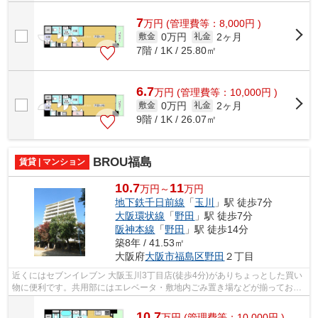
7
万
円
(管理費等：8,000円 )
0万円
2ヶ月
敷金
礼金
7階 / 1K / 25.80㎡
6.7
万
円
(管理費等：10,000円 )
0万円
2ヶ月
敷金
礼金
9階 / 1K / 26.07㎡
BROU福島
賃貸 | マンション
10.7
11
万円～
万円
地下鉄千日前線
「
玉川
」駅 徒歩7分
大阪環状線
「
野田
」駅 徒歩7分
阪神本線
「
野田
」駅 徒歩14分
築8年 / 41.53㎡
大阪府
大阪市福島区
野田
２丁目
近くにはセブンイレブン 大阪玉川3丁目店(徒歩4分)がありちょっとした買い
物に便利です。共用部にはエレベータ・敷地内ごみ置き場などが揃ってお
り、とても充実しています。眺望良好な...
10.7
万
円
(管理費等：10,000円 )