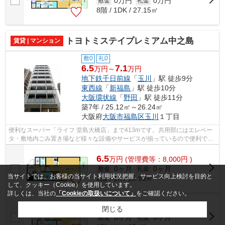
0万円
0万円
敷金
礼金
8階 / 1DK / 27.15㎡
トヨトミステイプレミアム中之島
賃貸 | マンション
敷0
礼0
6.5
7.1
万円～
万円
地下鉄千日前線
「
玉川
」駅 徒歩9分
東西線
「
新福島
」駅 徒歩10分
大阪環状線
「
野田
」駅 徒歩11分
築7年 / 25.12㎡～26.24㎡
大阪府
大阪市福島区
玉川
１丁目
便利なスーパー「ライフ 堂島大橋店」まで413mです。共用部にはエレベー
タ・敷地内ごみ置き場など様々な設備やサービスが揃っているので便利で
す。こちらの物件はマンションです。2駅...
6.5
万
円
(管理費等：8,000円 )
0ヶ月
0ヶ月
敷金
礼金
当サイトでは、お客様の当サイト利用状況把握、サービス向上検討を目的と
2階 / 1K / 25.93㎡
して、クッキー（Cookie）を使用しています。
詳しくは、当社の
「Cookieの取扱いについて」
をご確認ください。
6.9
万
円
(管理費等：8,000円 )
閉じる
0ヶ月
0ヶ月
敷金
礼金