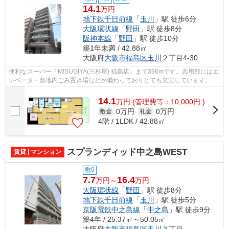
14.1
万円
地下鉄千日前線
「
玉川
」駅 徒歩6分
大阪環状線
「
野田
」駅 徒歩8分
阪神本線
「
野田
」駅 徒歩10分
築1年未満 / 42.88㎡
大阪府
大阪市福島区
玉川
２丁目4-30
便利なスーパー「MISUGIYA(三杉屋) 福島店」まで396mです。共用部にはエ
レベータ・敷地内ごみ置き場などが備わっておりとても充実しています。良
好な眺望で癒されてみませんか。防犯対...
14.1
万
円
(管理費等：10,000円 )
0万円
0万円
敷金
礼金
4階 / 1LDK / 42.88㎡
スプランディッド中之島WEST
賃貸 | マンション
敷0
7.7
16.4
万円～
万円
大阪環状線
「
野田
」駅 徒歩8分
地下鉄千日前線
「
玉川
」駅 徒歩5分
京阪電鉄中之島線
「
中之島
」駅 徒歩9分
築4年 / 25.37㎡～50.05㎡