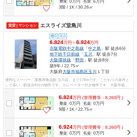
0万円
6万円
敷金
礼金
3階 / 1K / 30.26㎡
エスライズ堂島川
賃貸 | マンション
敷0
礼0
6.824
6.924
万円～
万円
京阪電鉄中之島線
「
中之島
」駅 徒歩6分
地下鉄千日前線
「
玉川
」駅 徒歩7分
大阪環状線
「
野田
」駅 徒歩8分
築9年 / 22.75㎡
大阪府
大阪市福島区
玉川
１丁目
便利なスーパー「業務用食品館 玉川店」まで178mです。こだわりの条件と
して多い、駅徒歩6分の物件です。エレベーター付き物件です。大阪市福島
区エリアにある賃貸情報のことなら、地...
6.824
万
円
(管理費等：8,260円 )
0万円
0万円
敷金
礼金
9階 / 1K / 22.75㎡
6.924
万
円
(管理費等：8,260円 )
0万円
0万円
敷金
礼金