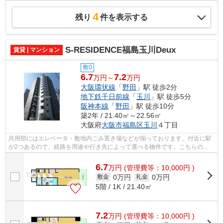
4
残り
件を表示する
S-RESIDENCE福島玉川Deux
賃貸 | マンション
敷0
6.7
7.2
万円～
万円
大阪環状線
「
野田
」駅 徒歩2分
地下鉄千日前線
「
玉川
」駅 徒歩5分
阪神本線
「
野田
」駅 徒歩10分
築2年 / 21.40㎡～22.56㎡
大阪府
大阪市福島区
玉川
４丁目
共用部にはエレベータ・敷地内ごみ置き場などが揃っております。付近に駅
が2つあるので、経路を用途や行き先によって選べる物件です。こちらの物
件はマンションです。こちらの物件では...
6.7
万
円
(管理費等：10,000円 )
0万円
0万円
敷金
礼金
5階 / 1K / 21.40㎡
7.2
万
円
(管理費等：10,000円 )