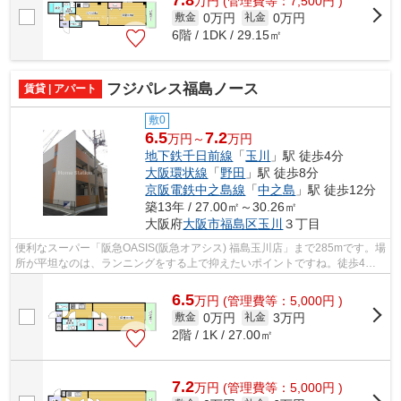
万
円
(管理費等：7,500円 )
0万円
0万円
敷金
礼金
6階 / 1DK / 29.15㎡
フジパレス福島ノース
賃貸 | アパート
敷0
6.5
7.2
万円～
万円
地下鉄千日前線
「
玉川
」駅 徒歩4分
大阪環状線
「
野田
」駅 徒歩8分
京阪電鉄中之島線
「
中之島
」駅 徒歩12分
築13年 / 27.00㎡～30.26㎡
大阪府
大阪市福島区
玉川
３丁目
便利なスーパー「阪急OASIS(阪急オアシス) 福島玉川店」まで285mです。場
所が平坦なのは、ランニングをする上で抑えたいポイントですね。徒歩4分
に駅がある物件です。築9年でしっかり...
6.5
万
円
(管理費等：5,000円 )
0万円
3万円
敷金
礼金
2階 / 1K / 27.00㎡
7.2
万
円
(管理費等：5,000円 )