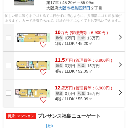
築17年 / 45.20㎡～55.09㎡
大阪府
大阪市福島区
野田
２丁目
忙しい朝に遠くまでゴミ捨てに行かずに済むように、共用部にゴミ置き場が
あります。カード決済であれば、現金が手元になくてもお支払いできます。
良好な眺望で癒されてみませんか。2駅...
10
万
円
(管理費等：6,900円 )
0万円
15万円
敷金
礼金
1階 / 1LDK / 45.20㎡
11.5
万
円
(管理費等：6,900円 )
0万円
15万円
敷金
礼金
4階 / 1LDK / 52.05㎡
12.2
万
円
(管理費等：6,900円 )
0万円
15万円
敷金
礼金
4階 / 1LDK / 55.09㎡
プレサンス福島ニューゲート
賃貸 | マンション
敷0