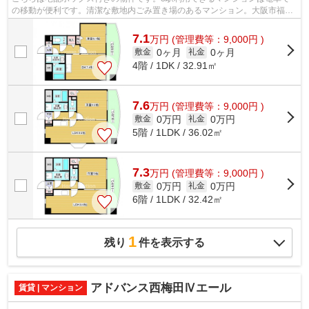
の移動が便利です。清潔な敷地内ごみ置き場のあるマンション。大阪市福島
区エリアにある賃貸情報のことなら、地...
7.1
万
円
(管理費等：9,000円 )
0ヶ月
0ヶ月
敷金
礼金
4階 / 1DK / 32.91㎡
7.6
万
円
(管理費等：9,000円 )
0万円
0万円
敷金
礼金
5階 / 1LDK / 36.02㎡
7.3
万
円
(管理費等：9,000円 )
0万円
0万円
敷金
礼金
6階 / 1LDK / 32.42㎡
1
残り
件を表示する
アドバンス西梅田Ⅳエール
賃貸 | マンション