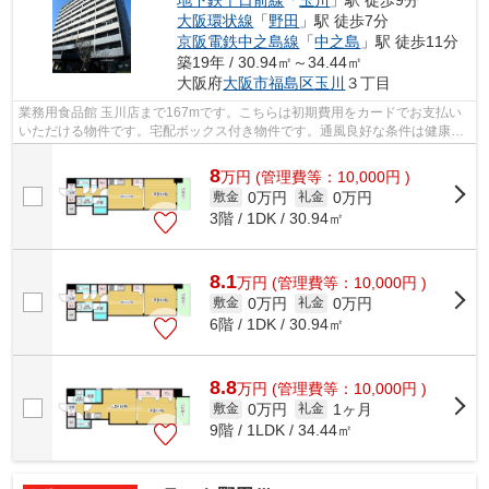
地下鉄千日前線
「
玉川
」駅 徒歩9分
大阪環状線
「
野田
」駅 徒歩7分
京阪電鉄中之島線
「
中之島
」駅 徒歩11分
築19年 / 30.94㎡～34.44㎡
大阪府
大阪市福島区
玉川
３丁目
業務用食品館 玉川店まで167mです。こちらは初期費用をカードでお支払い
いただける物件です。宅配ボックス付き物件です。通風良好な条件は健康面
でも大切です。そんな観点からもおすす...
8
万
円
(管理費等：10,000円 )
0万円
0万円
敷金
礼金
3階 / 1DK / 30.94㎡
8.1
万
円
(管理費等：10,000円 )
0万円
0万円
敷金
礼金
6階 / 1DK / 30.94㎡
8.8
万
円
(管理費等：10,000円 )
0万円
1ヶ月
敷金
礼金
9階 / 1LDK / 34.44㎡