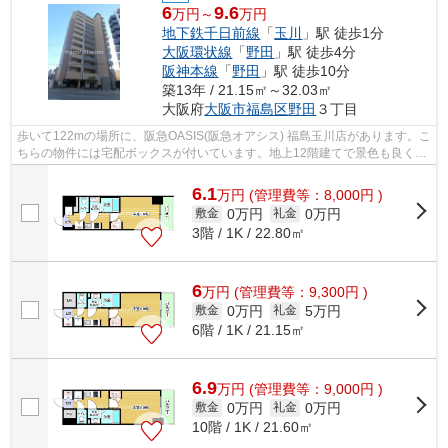
6
9.6
万円～
万円
地下鉄千日前線
「
玉川
」駅 徒歩1分
大阪環状線
「
野田
」駅 徒歩4分
阪神本線
「
野田
」駅 徒歩10分
築13年 / 21.15㎡～32.03㎡
大阪府
大阪市福島区
野田
３丁目
歩いて122mの場所に、阪急OASIS(阪急オアシス) 福島玉川店があります。こ
ちらの物件には宅配ボックスが付いています。地上12階建てで景色も良く、
多数のお問い合わせをいただいており...
6.1
万
円
(管理費等：8,000円 )
0万円
0万円
敷金
礼金
3階 / 1K / 22.80㎡
6
万
円
(管理費等：9,300円 )
0万円
5万円
敷金
礼金
6階 / 1K / 21.15㎡
6.9
万
円
(管理費等：9,000円 )
0万円
0万円
敷金
礼金
10階 / 1K / 21.60㎡