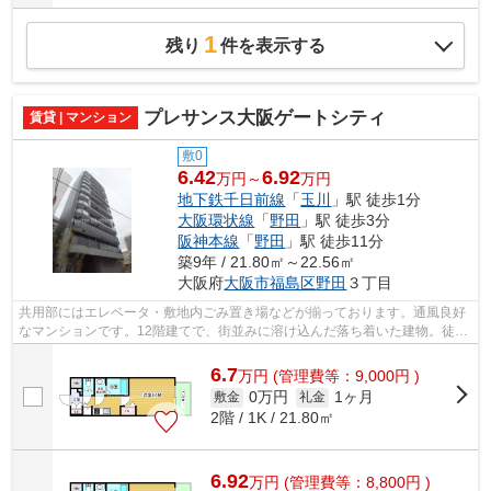
1
残り
件を表示する
プレサンス大阪ゲートシティ
賃貸 | マンション
敷0
6.42
6.92
万円～
万円
地下鉄千日前線
「
玉川
」駅 徒歩1分
大阪環状線
「
野田
」駅 徒歩3分
阪神本線
「
野田
」駅 徒歩11分
築9年 / 21.80㎡～22.56㎡
大阪府
大阪市福島区
野田
３丁目
共用部にはエレベータ・敷地内ごみ置き場などが揃っております。通風良好
なマンションです。12階建てで、街並みに溶け込んだ落ち着いた建物。徒歩
1分に駅がある物件です。こちらの物件...
6.7
万
円
(管理費等：9,000円 )
0万円
1ヶ月
敷金
礼金
2階 / 1K / 21.80㎡
6.92
万
円
(管理費等：8,800円 )