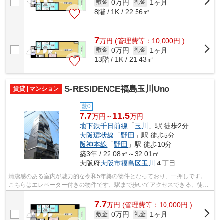
0万円
1ヶ月
敷金
礼金
8階 / 1K / 22.56㎡
7
万
円
(管理費等：10,000円 )
0万円
1ヶ月
敷金
礼金
13階 / 1K / 21.43㎡
S-RESIDENCE福島玉川Uno
賃貸 | マンション
敷0
7.7
11.5
万円～
万円
地下鉄千日前線
「
玉川
」駅 徒歩2分
大阪環状線
「
野田
」駅 徒歩5分
阪神本線
「
野田
」駅 徒歩10分
築3年 / 22.08㎡～32.01㎡
大阪府
大阪市福島区
玉川
４丁目
清潔感のある室内が魅力的な令和5年築の物件となっており、一押しです。
こちらはエレベーター付きの物件です。駅まで歩いてアクセスできる、徒歩
2分の距離に立地する物件です。常に新...
7.7
万
円
(管理費等：10,000円 )
0万円
1ヶ月
敷金
礼金