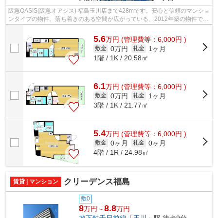
阪急OASIS(阪急オアシス) 福島玉川店まで428mです。安心と信頼のマンショ
ンタイプの物件。落ち着きのある空間が広がっている、2012年築の物件で
す。この物件は、幅広い方に好評を頂い...
5.6
万
円
(管理費等：6,000円 )
0万円
1ヶ月
敷金
礼金
1階 / 1K / 20.58㎡
6.1
万
円
(管理費等：6,000円 )
0万円
1ヶ月
敷金
礼金
3階 / 1K / 21.77㎡
5.4
万
円
(管理費等：6,000円 )
0ヶ月
0ヶ月
敷金
礼金
4階 / 1R / 24.98㎡
クリーデンス福島
賃貸 | マンション
敷0
8
8.8
万円～
万円