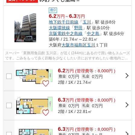
敷0
6.2
6.3
万円～
万円
地下鉄千日前線
「
玉川
」駅 徒歩8分
大阪環状線
「
野田
」駅 徒歩10分
京阪電鉄中之島線
「
中之島
」駅 徒歩6分
築6年 / 21.74㎡～22.81㎡
大阪府
大阪市福島区
玉川
１丁目
スーパー「業務用食品館 玉川店」が近く(244m)にあるので買い物もスムーズ
です。ごみをもって歩く距離を少なくしたい方におすすめしたい敷地内ごみ
置き場です。大阪市福島区エリアにあ...
6.2
万
円
(管理費等：8,000円 )
0万円
0万円
敷金
礼金
2階 / 1K / 21.74㎡
6.3
万
円
(管理費等：8,000円 )
0万円
0万円
敷金
礼金
2階 / 1K / 22.81㎡
6.3
万
円
(管理費等：8,000円 )
0万円
1ヶ月
敷金
礼金