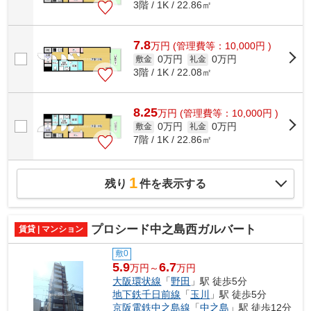
3階 / 1K / 22.86㎡
7.8
万
円
(管理費等：10,000円 )
0万円
0万円
敷金
礼金
3階 / 1K / 22.08㎡
8.25
万
円
(管理費等：10,000円 )
0万円
0万円
敷金
礼金
7階 / 1K / 22.86㎡
1
残り
件を表示する
プロシード中之島西ガルバート
賃貸 | マンション
敷0
5.9
6.7
万円～
万円
大阪環状線
「
野田
」駅 徒歩5分
地下鉄千日前線
「
玉川
」駅 徒歩5分
京阪電鉄中之島線
「
中之島
」駅 徒歩12分