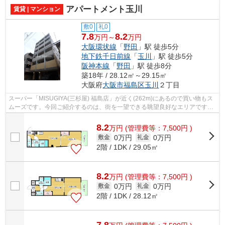
アパートメント玉川
賃貸 | マンション
敷0
礼0
7.8
8.2
万円～
万円
大阪環状線
「
野田
」駅 徒歩5分
地下鉄千日前線
「
玉川
」駅 徒歩5分
阪神本線
「
野田
」駅 徒歩8分
築18年 / 28.12㎡～29.15㎡
大阪府
大阪市福島区
玉川
２丁目
スーパー「MISUGIYA(三杉屋) 福島店」が近く(262m)にあるので買い物もス
ムーズです。今回ご紹介するのは、街を一望できる眺望良好なエリアです。
物件周辺には、徒歩5分圏内に駅なども...
8.2
万
円
(管理費等：7,500円 )
0万円
0万円
敷金
礼金
2階 / 1DK / 29.05㎡
8.2
万
円
(管理費等：7,500円 )
0万円
0万円
敷金
礼金
2階 / 1DK / 28.12㎡
7.8