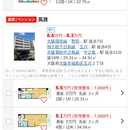
11階 / 1K / 22.75㎡
風雅
賃貸 | マンション
敷0
6.6
8.3
万円～
万円
大阪環状線
「
野田
」駅 徒歩7分
地下鉄千日前線
「
玉川
」駅 徒歩6分
京阪電鉄中之島線
「
中之島
」駅 徒歩11分
築19年 / 25.31㎡～34.91㎡
大阪府
大阪市福島区
玉川
２丁目
歩いて324mの場所に、業務用食品館 玉川店があります。平坦な場所にある
マンションなら毎日の移動も快適です。こちらの物件では初期費用をカード
でお支払いいただけます。ごみ捨ての煩...
6.6
万
円
(管理費等：7,000円 )
0万円
2ヶ月
敷金
礼金
2階 / 1R / 25.31㎡
8.1
万
円
(管理費等：7,000円 )
0万円
2ヶ月
敷金
礼金
4階 / 1DK / 34.04㎡