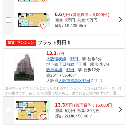
6.6
万
円
(管理費等：6,000円 )
0万円
9万円
敷金
礼金
5階 / 1K / 29.65㎡
フラット野田Ⅱ
賃貸 | マンション
13.3
万円
大阪環状線
「
野田
」駅 徒歩6分
地下鉄千日前線
「
玉川
」駅 徒歩3分
阪神本線
「
野田
」駅 徒歩12分
築25年 / 56.40㎡
大阪府
大阪市福島区
野田
２丁目
設備やレイアウトにもこだわりのあるマンション。こちらはエレベーター付
きの物件です。徒歩3分の位置に駅がある、魅力的な立地の物件です。通風
良好の物件なのでいつでも新鮮な空気を...
13.3
万
円
(管理費等：15,000円 )
5万円
30万円
敷金
礼金
2階 / 2LDK / 56.40㎡