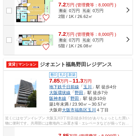
7.2
万
円
(管理費等：8,000円 )
0万円
0万円
敷金
礼金
2階 / 1K / 26.62㎡
7.2
万
円
(管理費等：8,000円 )
0万円
0万円
敷金
礼金
5階 / 1K / 26.08㎡
ジオエント福島野田レジデンス
賃貸 | マンション
敷0
礼0
新築
7.85
11.3
万円～
万円
地下鉄千日前線
「
玉川
」駅 徒歩4分
大阪環状線
「
野田
」駅 徒歩7分
阪神本線
「
野田
」駅 徒歩10分
築1年未満 / 23.90㎡～30.57㎡
大阪府
大阪市福島区
玉川
４丁目
近くにはセブンイレブン 大阪玉川3丁目店(徒歩3分)がありちょっとした買い
物に便利です。共用部には敷地内ごみ置き場・エレベータなどが揃ってお
り、とても充実しています。自宅から2...
7.85