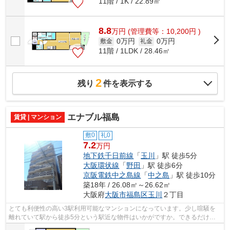
11階 / 1K / 22.89㎡
8.8
万
円
(管理費等：10,200円 )
0万円
0万円
敷金
礼金
11階 / 1LDK / 28.46㎡
2
残り
件を表示する
エナブル福島
賃貸 | マンション
敷0
礼0
7.2
万円
地下鉄千日前線
「
玉川
」駅 徒歩5分
大阪環状線
「
野田
」駅 徒歩6分
京阪電鉄中之島線
「
中之島
」駅 徒歩10分
築18年 / 26.08㎡～26.62㎡
大阪府
大阪市福島区
玉川
２丁目
とても利便性の高い3駅利用可能なマンションになっています。少し喧騒を
離れていて駅から徒歩5分という駅近な物件はいかがですか。できるだけ早
めに不動産情報を集めたい方は当社スタ...