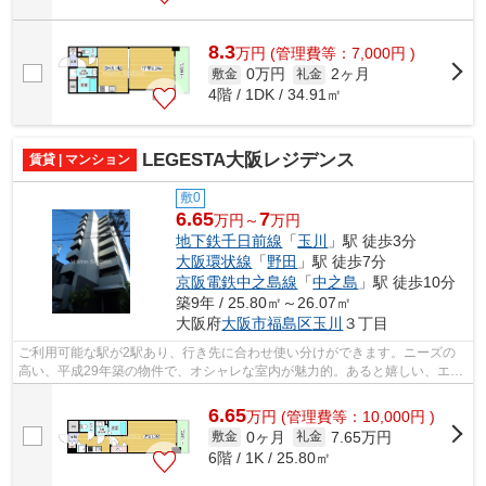
8.3
万
円
(管理費等：7,000円 )
0万円
2ヶ月
敷金
礼金
4階 / 1DK / 34.91㎡
LEGESTA大阪レジデンス
賃貸 | マンション
敷0
6.65
7
万円～
万円
地下鉄千日前線
「
玉川
」駅 徒歩3分
大阪環状線
「
野田
」駅 徒歩7分
京阪電鉄中之島線
「
中之島
」駅 徒歩10分
築9年 / 25.80㎡～26.07㎡
大阪府
大阪市福島区
玉川
３丁目
ご利用可能な駅が2駅あり、行き先に合わせ使い分けができます。ニーズの
高い、平成29年築の物件で、オシャレな室内が魅力的。あると嬉しい、エレ
ベーター付きの物件です。住環境がよく...
6.65
万
円
(管理費等：10,000円 )
0ヶ月
7.65万円
敷金
礼金
6階 / 1K / 25.80㎡