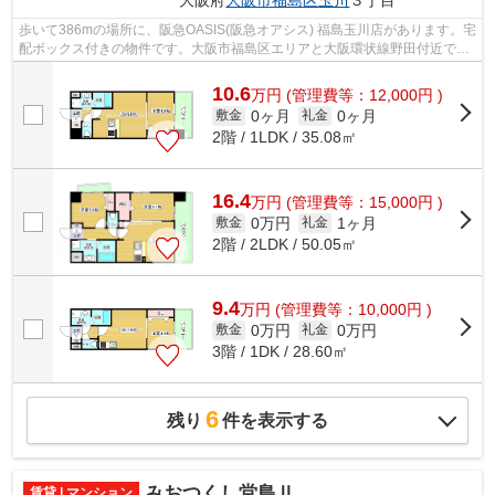
大阪府
大阪市福島区
玉川
３丁目
歩いて386mの場所に、阪急OASIS(阪急オアシス) 福島玉川店があります。宅
配ボックス付きの物件です。大阪市福島区エリアと大阪環状線野田付近での
賃貸マンション、賃貸アパートをお探...
10.6
万
円
(管理費等：12,000円 )
0ヶ月
0ヶ月
敷金
礼金
2階 / 1LDK / 35.08㎡
16.4
万
円
(管理費等：15,000円 )
0万円
1ヶ月
敷金
礼金
2階 / 2LDK / 50.05㎡
9.4
万
円
(管理費等：10,000円 )
0万円
0万円
敷金
礼金
3階 / 1DK / 28.60㎡
6
残り
件を表示する
みおつくし堂島Ⅱ
賃貸 | マンション