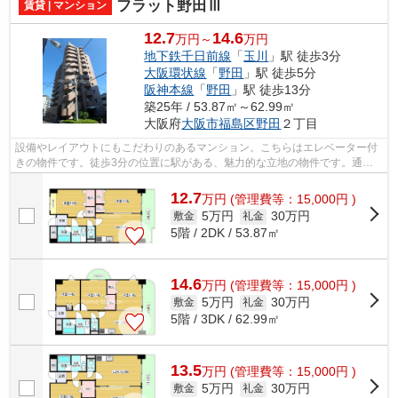
フラット野田Ⅲ
賃貸 | マンション
12.7
14.6
万円～
万円
地下鉄千日前線
「
玉川
」駅 徒歩3分
大阪環状線
「
野田
」駅 徒歩5分
阪神本線
「
野田
」駅 徒歩13分
築25年 / 53.87㎡～62.99㎡
大阪府
大阪市福島区
野田
２丁目
設備やレイアウトにもこだわりのあるマンション。こちらはエレベーター付
きの物件です。徒歩3分の位置に駅がある、魅力的な立地の物件です。通風
良好の物件なのでいつでも新鮮な空気を...
12.7
万
円
(管理費等：15,000円 )
5万円
30万円
敷金
礼金
5階 / 2DK / 53.87㎡
14.6
万
円
(管理費等：15,000円 )
5万円
30万円
敷金
礼金
5階 / 3DK / 62.99㎡
13.5
万
円
(管理費等：15,000円 )
5万円
30万円
敷金
礼金