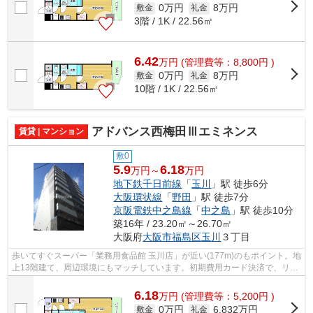
0万円
8万円
敷金
礼金
3階 / 1K / 22.56㎡
6.42
万
円
(管理費等：8,800円 )
0万円
8万円
敷金
礼金
10階 / 1K / 22.56㎡
アドバンス西梅田Ⅲエミネンス
賃貸 | マンション
敷0
5.9
6.18
万円～
万円
地下鉄千日前線
「
玉川
」駅 徒歩6分
大阪環状線
「
野田
」駅 徒歩7分
京阪電鉄中之島線
「
中之島
」駅 徒歩10分
築16年 / 23.20㎡～26.70㎡
大阪府
大阪市福島区
玉川
３丁目
歩いてすぐスーパー「業務用食品館 玉川店」が近い(177m)のもポイント。地
上13階建て、周辺環境にもマッチしています。初期費用カード決済で、リボ
払いや分割払いが可能です。大阪市福...
6.18
万
円
(管理費等：5,200円 )
0万円
6.832万円
敷金
礼金