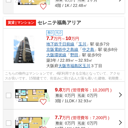
4階 / 1K / 22.48㎡
セレニテ福島アリア
賃貸 | マンション
敷0
礼0
7.7
10
万円～
万円
地下鉄千日前線
「
玉川
」駅 徒歩7分
京阪電鉄中之島線
「
中之島
」駅 徒歩8分
大阪環状線
「
野田
」駅 徒歩9分
築3年 / 22.89㎡～32.93㎡
大阪府
大阪市福島区
玉川
３丁目
こちらの物件はマンションです。4駅利用できる立地となっていて、アクセ
スが良いです。15階建てで、街並みに溶け込んだ落ち着いた建物。初期費用
はカードで決済いただけます。大阪市福...
9.8
万
円
(管理費等：10,200円 )
0万円
0万円
敷金
礼金
3階 / 1LDK / 32.93㎡
7.7
万
円
(管理費等：7,200円 )
0万円
0万円
敷金
礼金