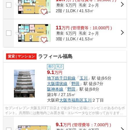
5万円
2ヶ月
敷金
礼金
2階 / 1LDK / 41.53㎡
11
万
円
(管理費等：10,000円 )
5万円
2ヶ月
敷金
礼金
3階 / 1LDK / 41.53㎡
ラフィール福島
賃貸 | マンション
敷0
礼0
9.1
万円
地下鉄千日前線
「
玉川
」駅 徒歩5分
大阪環状線
「
野田
」駅 徒歩7分
阪神本線
「
野田
」駅 徒歩8分
築1年 / 27.15㎡
大阪府
大阪市福島区
玉川
２丁目
セブンイレブン 大阪玉川3丁目店まで徒歩7分と近場にコンビニがあるのもポ
イント。共用部には敷地内ごみ置き場・エレベータなどが揃っております。
付近に駅が2駅あり、行き先に応じて...
9.1
万
円
(管理費等：7,000円 )