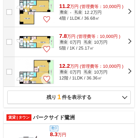
11.2
万
円
(管理費等：10,000円 )
12.2万円
敷金
-
礼金
4階 / 1LDK / 36.68㎡
7.8
万
円
(管理費等：10,000円 )
0万円
10万円
敷金
礼金
5階 / 1K / 25.17㎡
12.2
万
円
(管理費等：10,000円 )
0万円
10万円
敷金
礼金
12階 / 1LDK / 36.36㎡
1
残り
件を表示する
パークサイド鷺洲
賃貸 | タウン
敷0
8.3
万円