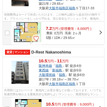
築21年 / 29.65㎡
大阪府
大阪市福島区
福島
５丁目17-33
初期費用はカードで決済いただけます。この物件は駅から徒歩3分の物件で
す。プライバシーをしっかり守れる、安心安全なマンションです。敷地内ご
み置き場があるのとないのでは、利便性...
7.2
万
円
(管理費等：8,000円 )
0万円
2ヶ月
敷金
礼金
5階 / 1DK / 29.65㎡
D-Rest Nakanoshima
賃貸 | マンション
10.5
11
万円～
万円
阪神本線
「
福島
」駅 徒歩4分
東西線
「
新福島
」駅 徒歩5分
大阪環状線
「
福島
」駅 徒歩6分
築17年 / 38.18㎡～38.70㎡
大阪府
大阪市福島区
福島
１丁目
共用部にはエレベータ・敷地内ごみ置き場などが揃っております。いつでも
快適空間を味わえる通風良好な気持ちよいマンション。眺望良好なマンショ
ンです。日頃から電車をよく利用する...
10.5
万
円
(管理費等：9,000円 )