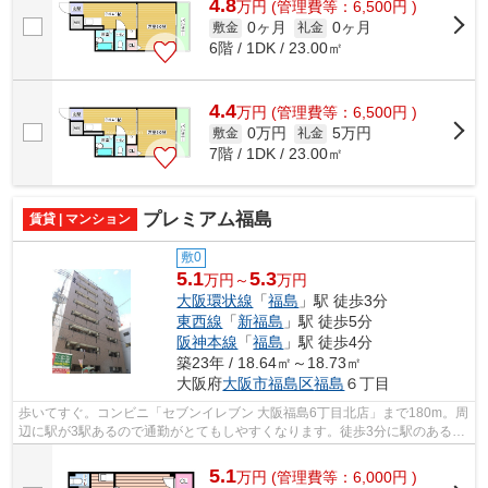
4.8
万
円
(管理費等：6,500円 )
0ヶ月
0ヶ月
敷金
礼金
6階 / 1DK / 23.00㎡
4.4
万
円
(管理費等：6,500円 )
0万円
5万円
敷金
礼金
7階 / 1DK / 23.00㎡
プレミアム福島
賃貸 | マンション
敷0
5.1
5.3
万円～
万円
大阪環状線
「
福島
」駅 徒歩3分
東西線
「
新福島
」駅 徒歩5分
阪神本線
「
福島
」駅 徒歩4分
築23年 / 18.64㎡～18.73㎡
大阪府
大阪市福島区
福島
６丁目
歩いてすぐ。コンビニ「セブンイレブン 大阪福島6丁目北店」まで180m。周
辺に駅が3駅あるので通勤がとてもしやすくなります。徒歩3分に駅のある、
魅力的な立地の物件となっています。...
5.1
万
円
(管理費等：6,000円 )