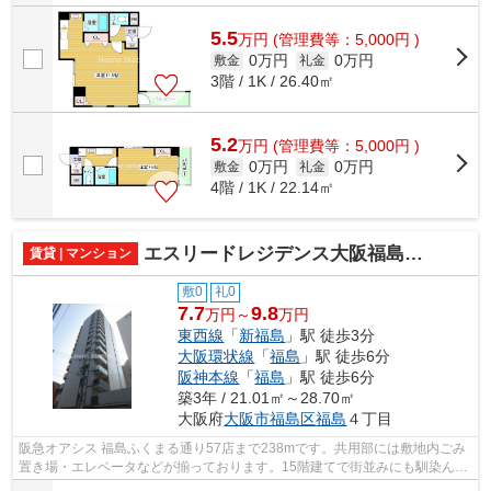
5.5
万
円
(管理費等：5,000円 )
0万円
0万円
敷金
礼金
3階 / 1K / 26.40㎡
5.2
万
円
(管理費等：5,000円 )
0万円
0万円
敷金
礼金
4階 / 1K / 22.14㎡
エスリードレジデンス大阪福島フロント
賃貸 | マンション
敷0
礼0
7.7
9.8
万円～
万円
東西線
「
新福島
」駅 徒歩3分
大阪環状線
「
福島
」駅 徒歩6分
阪神本線
「
福島
」駅 徒歩6分
築3年 / 21.01㎡～28.70㎡
大阪府
大阪市福島区
福島
４丁目
阪急オアシス 福島ふくまる通り57店まで238mです。共用部には敷地内ごみ
置き場・エレベータなどが揃っております。15階建てで街並みにも馴染んだ
マンションです。眺めの良いマンション...