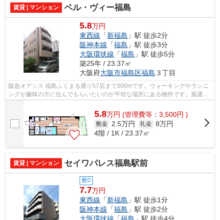
ベル・ヴィー福島
賃貸 | マンション
5.8
万円
東西線
「
新福島
」駅 徒歩2分
阪神本線
「
福島
」駅 徒歩3分
大阪環状線
「
福島
」駅 徒歩5分
築25年 / 23.37㎡
大阪府
大阪市福島区
福島
３丁目
阪急オアシス 福島ふくまる通り57店まで300mです。ウォーキングやランニ
ングが趣味の方に住んでもらいたいのが平坦な場所にある物件です。風通し
が良好なので、いつでも新鮮な空気がは...
5.8
万
円
(管理費等：3,500円 )
2.5万円
8万円
敷金
礼金
4階 / 1K / 23.37㎡
セイワパレス福島駅前
賃貸 | マンション
敷0
7.7
万円
東西線
「
新福島
」駅 徒歩1分
阪神本線
「
福島
」駅 徒歩2分
大阪環状線
「
福島
」駅 徒歩4分