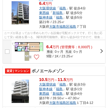
6.4
万円
大阪環状線
「
福島
」駅 徒歩4分
東西線
「
新福島
」駅 徒歩5分
阪神本線
「
福島
」駅 徒歩5分
築21年 / 23.25㎡
大阪府
大阪市福島区
福島
７丁目
ニーズが高まっており求められている設備が宅配ボックスです。行く先に応
じて安い経路を選べる、3駅利用可能物件。駅から徒歩4分ですので、朝食を
ゆっくり食べる時間が作れます。初期...
6.4
万
円
(管理費等：8,000円 )
0ヶ月
0ヶ月
敷金
礼金
9階 / 1K / 23.25㎡
ボノエールメゾン
賃貸 | マンション
10.5
11.5
万円～
万円
大阪環状線
「
福島
」駅 徒歩3分
阪神本線
「
福島
」駅 徒歩1分
東西線
「
新福島
」駅 徒歩4分
築37年 / 39.50㎡～47.00㎡
大阪府
大阪市福島区
福島
１丁目4-12