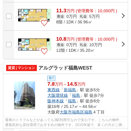
11.3
万
円
(管理費等：10,000円 )
0万円
5万円
敷金
礼金
8階 / 1DK / 36.96㎡
10.8
万
円
(管理費等：10,000円 )
0万円
10万円
敷金
礼金
12階 / 1DK / 35.20㎡
アルグラッド福島WEST
賃貸 | マンション
敷0
7.8
14.5
万円～
万円
東西線
「
新福島
」駅 徒歩5分
大阪環状線
「
福島
」駅 徒歩7分
阪神本線
「
福島
」駅 徒歩8分
築16年 / 25.17㎡～44.56㎡
大阪府
大阪市福島区
福島
４丁目
電車のトラブルなどがあっても3駅利用可なので安心です。こちらの物件、
通風良好な居住環境でおすすめの物件です。2010年築で、多くの方がご満足
の物件はこちらです。周辺には駅もあり...