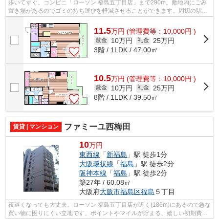
歩いてすぐ。コンビニ「ローソン 福島五丁目店」まで290m。敷地内にごみ
置き場があるのでゴミの持ち運びを軽減させることができます。周辺の駅は
多いほど便利です。こちらは3駅利用可...
11.5
万
円
(管理費等：10,000円 )
10万円
25万円
敷金
礼金
3階 / 1LDK / 47.00㎡
10.5
万
円
(管理費等：10,000円 )
10万円
25万円
敷金
礼金
8階 / 1LDK / 39.50㎡
ファミーユ西梅田
賃貸 | マンション
10
万円
東西線
「
新福島
」駅 徒歩1分
大阪環状線
「
福島
」駅 徒歩2分
阪神本線
「
福島
」駅 徒歩2分
築27年 / 60.08㎡
大阪府
大阪市福島区
福島
５丁目
夜遅くなっても大丈夫。ローソン 福島五丁目店が近く(186m)にあるので急な
買い物に困りにくい立地です。ポイントやマイルが貯まる、嬉しい初期費用