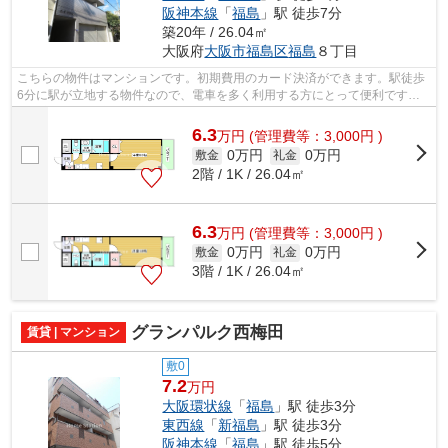
阪神本線
「
福島
」駅 徒歩7分
築20年 / 26.04㎡
大阪府
大阪市福島区
福島
８丁目
こちらの物件はマンションです。初期費用のカード決済ができます。駅徒歩
6分に駅が立地する物件なので、電車を多く利用する方にとって便利です。
通風良好で常に新鮮な空気を送り込むマ...
6.3
万
円
(管理費等：3,000円 )
0万円
0万円
敷金
礼金
2階 / 1K / 26.04㎡
6.3
万
円
(管理費等：3,000円 )
0万円
0万円
敷金
礼金
3階 / 1K / 26.04㎡
グランパルク西梅田
賃貸 | マンション
敷0
7.2
万円
大阪環状線
「
福島
」駅 徒歩3分
東西線
「
新福島
」駅 徒歩3分
阪神本線
「
福島
」駅 徒歩5分