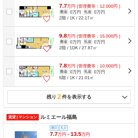
7.7
万
円
(管理費等：12,000円 )
0万円
0万円
敷金
礼金
2階 / 1K / 22.17㎡
9.8
万
円
(管理費等：15,000円 )
0万円
0万円
敷金
礼金
2階 / 1DK / 27.87㎡
7.8
万
円
(管理費等：10,000円 )
0万円
0万円
敷金
礼金
5階 / 1K / 21.01㎡
2
残り
件を表示する
ルミエール福島
賃貸 | マンション
敷0
礼0
7.7
13.5
万円～
万円