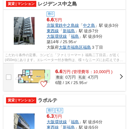
レジデンス中之島
賃貸 | マンション
敷0
6.6
万円
京阪電鉄中之島線
「
中之島
」駅 徒歩3分
東西線
「
新福島
」駅 徒歩7分
大阪環状線
「
福島
」駅 徒歩9分
築14年 / 25.95㎡
大阪府
大阪市福島区
福島
３丁目
こだわり条件の定番。コンビニ「ファミリーマート 福島二丁目店」が近く
(450m)にあります。エレベーター付き物件は、様々なニーズにお応えできる
快適な物件です。初期費用のカード決済...
6.6
万
円
(管理費等：10,000円 )
0万円
4万円
敷金
礼金
6階 / 1K / 25.95㎡
ラポルテ
賃貸 | マンション
敷0
礼0
6.3
万円
大阪環状線
「
福島
」駅 徒歩6分
東西線
「
新福島
」駅 徒歩5分