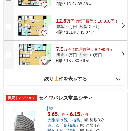
2階 / 1DK / 38.88㎡
12.8
万
円
(管理費等：10,000円 )
0万円
2ヶ月
敷金
礼金
4階 / 1LDK / 43.87㎡
7.5
万
円
(管理費等：9,490円 )
0万円
10万円
敷金
礼金
6階 / 1K / 30.69㎡
1
残り
件を表示する
セイワパレス堂島シティ
賃貸 | マンション
敷0
5.65
6.15
万円～
万円
大阪環状線
「
福島
」駅 徒歩3分
東西線
「
新福島
」駅 徒歩3分