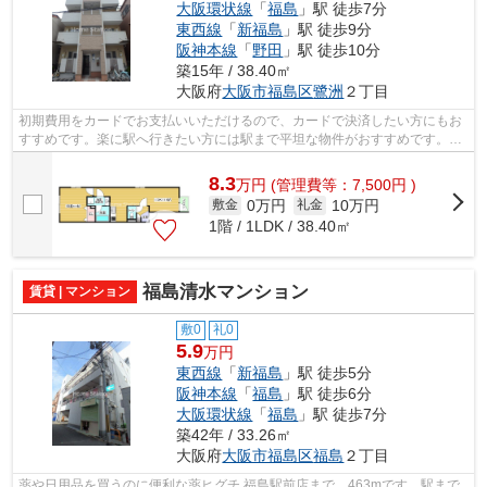
大阪環状線
「
福島
」駅 徒歩7分
東西線
「
新福島
」駅 徒歩9分
阪神本線
「
野田
」駅 徒歩10分
築15年 / 38.40㎡
大阪府
大阪市福島区
鷺洲
２丁目
初期費用をカードでお支払いいただけるので、カードで決済したい方にもお
すすめです。楽に駅へ行きたい方には駅まで平坦な物件がおすすめです。
様々な層にニーズのあるタウンハウスの...
8.3
万
円
(管理費等：7,500円 )
0万円
10万円
敷金
礼金
1階 / 1LDK / 38.40㎡
福島清水マンション
賃貸 | マンション
敷0
礼0
5.9
万円
東西線
「
新福島
」駅 徒歩5分
阪神本線
「
福島
」駅 徒歩6分
大阪環状線
「
福島
」駅 徒歩7分
築42年 / 33.26㎡
大阪府
大阪市福島区
福島
２丁目
薬や日用品を買うのに便利な薬ヒグチ 福島駅前店まで、463mです。駅まで