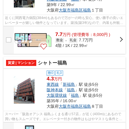
築9年 / 22.99㎡
大阪府
大阪市福島区
福島
１丁目
近くに関西電力病院(384m)もあるので万が一の時も安心。使い勝手の良いエ
レベーターが嬉しい物件となっています。築浅(築3年)なので、内装も外観も
キレイ。お使いいただける駅は2駅あ...
7.7
万
円
(管理費等：8,000円 )
7.7万円
敷金
-
礼金
4階 / 1K / 22.99㎡
シャトー福島
賃貸 | マンション
敷0
礼0
4.3
万円
東西線
「
新福島
」駅 徒歩5分
阪神本線
「
福島
」駅 徒歩5分
大阪環状線
「
福島
」駅 徒歩5分
築35年 / 16.00㎡
大阪府
大阪市福島区
福島
８丁目
スーパー「阪急オアシス 福島ふくまる通り57店」が近く(400m)にあるので
買い物もスムーズです。エレベーター付きの物件はもはやマストな条件とな
っています。支払いの手間いらず。初期...