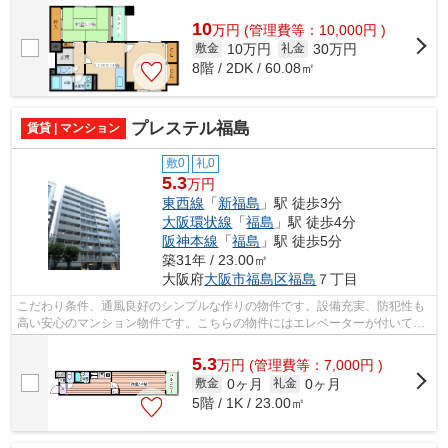
カード決済。地上12階建ての物件とな...
10
万
円
(管理費等：10,000円 )
10万円
30万円
敷金
礼金
8階 / 2DK / 60.08㎡
プレステル福島
賃貸 | マンション
敷0
礼0
5.3
万円
東西線
「
新福島
」駅 徒歩3分
大阪環状線
「
福島
」駅 徒歩4分
阪神本線
「
福島
」駅 徒歩5分
築31年 / 23.00㎡
大阪府
大阪市福島区
福島
７丁目
こだわり条件、通風良好のシンプルな作りの物件です。設備充実、防犯性も
高い安心のマンション物件です。こちらの物件にはエレベーターが付いてい
ます。できるだけ早めに不動産情報を...
5.3
万
円
(管理費等：7,000円 )
0ヶ月
0ヶ月
敷金
礼金
5階 / 1K / 23.00㎡