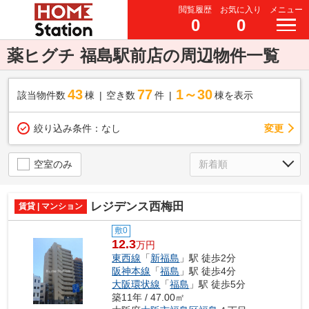
閲覧履歴
お気に入り
メニュー
0
0
薬ヒグチ 福島駅前店の周辺物件一覧
43
77
1～30
該当物件数
棟
空き数
件
棟を表示
変更
絞り込み条件：
なし
空室のみ
レジデンス西梅田
賃貸 | マンション
敷0
12.3
万円
東西線
「
新福島
」駅 徒歩2分
阪神本線
「
福島
」駅 徒歩4分
大阪環状線
「
福島
」駅 徒歩5分
築11年 / 47.00㎡