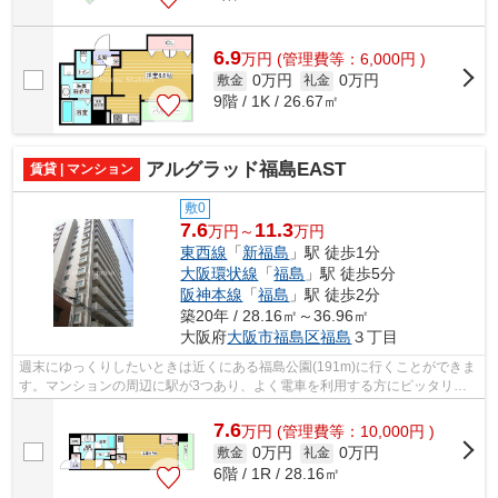
6.9
万
円
(管理費等：6,000円 )
0万円
0万円
敷金
礼金
9階 / 1K / 26.67㎡
アルグラッド福島EAST
賃貸 | マンション
敷0
7.6
11.3
万円～
万円
東西線
「
新福島
」駅 徒歩1分
大阪環状線
「
福島
」駅 徒歩5分
阪神本線
「
福島
」駅 徒歩2分
築20年 / 28.16㎡～36.96㎡
大阪府
大阪市福島区
福島
３丁目
週末にゆっくりしたいときは近くにある福島公園(191m)に行くことができま
す。マンションの周辺に駅が3つあり、よく電車を利用する方にピッタリで
す。駅まで歩いてアクセスできる、徒歩...
7.6
万
円
(管理費等：10,000円 )
0万円
0万円
敷金
礼金
6階 / 1R / 28.16㎡