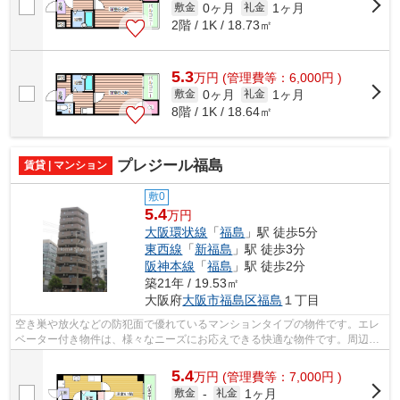
0ヶ月
1ヶ月
敷金
礼金
2階 / 1K / 18.73㎡
5.3
万
円
(管理費等：6,000円 )
0ヶ月
1ヶ月
敷金
礼金
8階 / 1K / 18.64㎡
プレジール福島
賃貸 | マンション
敷0
5.4
万円
大阪環状線
「
福島
」駅 徒歩5分
東西線
「
新福島
」駅 徒歩3分
阪神本線
「
福島
」駅 徒歩2分
築21年 / 19.53㎡
大阪府
大阪市福島区
福島
１丁目
空き巣や放火などの防犯面で優れているマンションタイプの物件です。エレ
ベーター付き物件は、様々なニーズにお応えできる快適な物件です。周辺環
境も良好で、物件から徒歩2分には駅も...
5.4
万
円
(管理費等：7,000円 )
1ヶ月
敷金
-
礼金