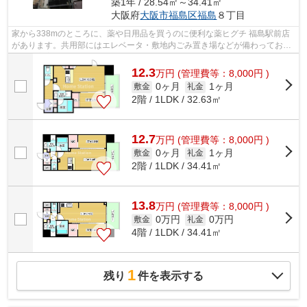
築1年 / 28.54㎡～34.41㎡
大阪府
大阪市福島区
福島
８丁目
家から338mのところに、薬や日用品を買うのに便利な薬ヒグチ 福島駅前店
があります。共用部にはエレベータ・敷地内ごみ置き場などが備わっており
とても充実しています。冬場の換気にも...
12.3
万
円
(管理費等：8,000円 )
0ヶ月
1ヶ月
敷金
礼金
2階 / 1LDK / 32.63㎡
12.7
万
円
(管理費等：8,000円 )
0ヶ月
1ヶ月
敷金
礼金
2階 / 1LDK / 34.41㎡
13.8
万
円
(管理費等：8,000円 )
0万円
0万円
敷金
礼金
4階 / 1LDK / 34.41㎡
1
残り
件を表示する