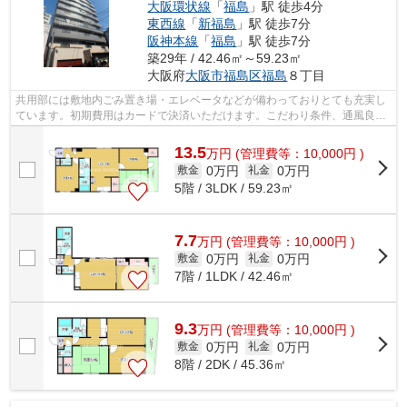
大阪環状線
「
福島
」駅 徒歩4分
東西線
「
新福島
」駅 徒歩7分
阪神本線
「
福島
」駅 徒歩7分
築29年 / 42.46㎡～59.23㎡
大阪府
大阪市福島区
福島
８丁目
共用部には敷地内ごみ置き場・エレベータなどが備わっておりとても充実し
ています。初期費用はカードで決済いただけます。こだわり条件、通風良好
のシンプルな作りのマンションです。...
13.5
万
円
(管理費等：10,000円 )
0万円
0万円
敷金
礼金
5階 / 3LDK / 59.23㎡
7.7
万
円
(管理費等：10,000円 )
0万円
0万円
敷金
礼金
7階 / 1LDK / 42.46㎡
9.3
万
円
(管理費等：10,000円 )
0万円
0万円
敷金
礼金
8階 / 2DK / 45.36㎡