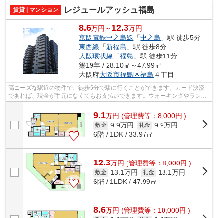
レジュールアッシュ福島
賃貸 | マンション
8.6
12.3
万円～
万円
京阪電鉄中之島線
「
中之島
」駅 徒歩5分
東西線
「
新福島
」駅 徒歩8分
大阪環状線
「
福島
」駅 徒歩11分
築19年 / 28.10㎡～47.99㎡
大阪府
大阪市福島区
福島
４丁目
高ニーズな駅近の物件で、徒歩5分で駅に行くことができます。カード決済
であれば、現金が手元になくてもお支払いできます。ウォーキングやランニ
ングが趣味の方に住んでもらいたいのが...
9.1
万
円
(管理費等：8,000円 )
9.9万円
9.9万円
敷金
礼金
6階 / 1DK / 33.97㎡
12.3
万
円
(管理費等：8,000円 )
13.1万円
13.1万円
敷金
礼金
6階 / 1LDK / 47.99㎡
8.6
万
円
(管理費等：10,000円 )