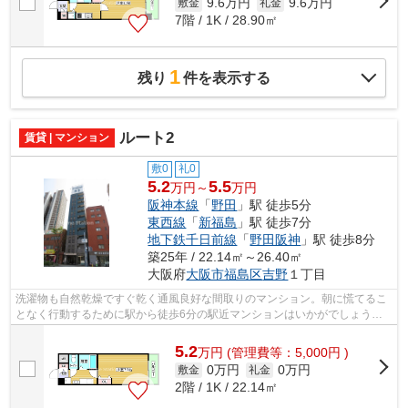
9.6万円
9.6万円
敷金
礼金
7階 / 1K / 28.90㎡
1
残り
件を表示する
ルート2
賃貸 | マンション
敷0
礼0
5.2
5.5
万円～
万円
阪神本線
「
野田
」駅 徒歩5分
東西線
「
新福島
」駅 徒歩7分
地下鉄千日前線
「
野田阪神
」駅 徒歩8分
築25年 / 22.14㎡～26.40㎡
大阪府
大阪市福島区
吉野
１丁目
洗濯物も自然乾燥ですぐ乾く通風良好な間取りのマンション。朝に慌てるこ
となく行動するために駅から徒歩6分の駅近マンションはいかがでしょう
か。大阪市福島区エリアにある賃貸情報の...
5.2
万
円
(管理費等：5,000円 )
0万円
0万円
敷金
礼金
2階 / 1K / 22.14㎡