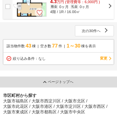
4.3
万
円
(管理費等：6,000円 )
0ヶ月
0ヶ月
敷金
礼金
4階 / 1R / 16.00㎡
次の30件へ
43
77
1～30
該当物件数
棟
空き数
件
棟を表示
変更
絞り込み条件：
なし
ページトップへ
市区町村から探す
大阪市福島区
/
大阪市西淀川区
/
大阪市北区
/
大阪市此花区
/
大阪市港区
/
大阪市淀川区
/
大阪市西区
/
大阪市東成区
/
大阪市都島区
/
大阪市中央区