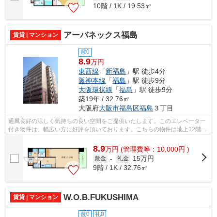
10階 / 1K / 19.53㎡
アーバネックス福島
賃貸 | マンション
敷0
8.9
万円
東西線
「
新福島
」駅 徒歩4分
阪神本線
「
福島
」駅 徒歩9分
大阪環状線
「
福島
」駅 徒歩9分
築19年 / 32.76㎡
大阪府
大阪市福島区
福島
３丁目
通風良好の涼しく気持ちの良い空間をご提供いたします。このエレベーター
付き物件は、幅広い方に好評を頂いております。こちらの物件は地上12階建
て。ウォーキングやランニングが趣味...
8.9
万
円
(管理費等：10,000円 )
15万円
敷金
-
礼金
9階 / 1K / 32.76㎡
W.O.B.FUKUSHIMA
賃貸 | マンション
敷0
礼0