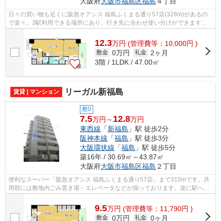
大阪府
大阪市福島区
福島
４丁目
日々の買い物も近くに阪急オアシス 福島ふくまる通り57店(328m)があるの
で楽々。3駅利用できる場所にあり、行き先に合わせ使い分けができます。
当社スタッフが地域の賃貸情報をご提供...
12.3
万
円
(管理費等：10,000円 )
0万円
2ヶ月
敷金
礼金
3階 / 1LDK / 47.00㎡
リーガル新福島
賃貸 | マンション
敷0
7.5
12.8
万円～
万円
東西線
「
新福島
」駅 徒歩2分
阪神本線
「
福島
」駅 徒歩3分
大阪環状線
「
福島
」駅 徒歩5分
築16年 / 30.69㎡～43.87㎡
大阪府
大阪市福島区
福島
２丁目
便利なスーパー「阪急オアシス 福島ふくまる通り57店」まで310mです。共
用部には敷地内ごみ置き場・エレベータなどが揃っております。楽に駅へ行
きたい方には駅まで平坦な物件がおすす...
9.5
万
円
(管理費等：11,790円 )
0万円
0ヶ月
敷金
礼金