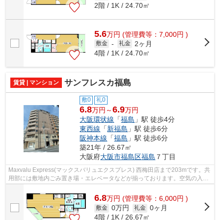
2階 / 1K / 24.70㎡
5.6
万
円
(管理費等：7,000円 )
2ヶ月
敷金
-
礼金
4階 / 1K / 24.70㎡
サンフレスカ福島
賃貸 | マンション
敷0
礼0
6.8
6.9
万円～
万円
大阪環状線
「
福島
」駅 徒歩4分
東西線
「
新福島
」駅 徒歩6分
阪神本線
「
福島
」駅 徒歩6分
築21年 / 26.67㎡
大阪府
大阪市福島区
福島
７丁目
Maxvalu Express(マックスバリュエクスプレス) 西梅田店まで203mです。共
用部には敷地内ごみ置き場・エレベータなどが揃っております。空気の入れ
替えも簡単におこなえる通風良好のマ...
6.8
万
円
(管理費等：6,000円 )
0万円
0ヶ月
敷金
礼金
4階 / 1K / 26.67㎡