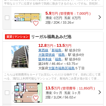
平坦なエリアに位置する物件で気軽に散歩できるのもいいですね。防犯対策
の行き届いた造りがポイント。ご利用可...
5.9
万
円
(管理費等：7,000円 )
0万円
0万円
敷金
礼金
2階 / 2DK / 33.26㎡
リーガル福島あみだ池
賃貸 | マンション
12.8
13.5
万円～
万円
東西線
「
新福島
」駅 徒歩2分
大阪環状線
「
福島
」駅 徒歩4分
阪神本線
「
福島
」駅 徒歩6分
築24年 / 46.46㎡～63.75㎡
大阪府
大阪市福島区
福島
５丁目
こちらは初期費用をカードでお支払いいただける物件です。目的に応じて選
べる、3駅以上利用可能なマンションです。敷地内ごみ置き場が近くて便
利。地上11階建てのこの物件なら景色もバ...
13.5
万
円
(管理費等：11,850円 )
0ヶ月
1ヶ月
敷金
礼金
2階 / 1LDK / 56.02㎡