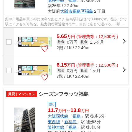
阪神本線
「
福島
」駅 徒歩5分
築26年 / 22.40㎡
大阪府
大阪市福島区
福島
２丁目
薬や日用品を買うのに便利な薬ヒグチ 福島駅前店まで338mです。徒歩3分で
駅にアクセス可能な、魅力的な駅近物件です。目的に応じて選べる、3駅以
上利用可能な物件です。阪市福島区エリ...
5.65
万
円
(管理費等：12,500円 )
0万円
1.5ヶ月
敷金
礼金
2階 / 1K / 22.40㎡
6.15
万
円
(管理費等：12,500円 )
0万円
1ヶ月
敷金
礼金
7階 / 1K / 22.40㎡
シーズンフラッツ福島
賃貸 | マンション
敷0
11.7
13.8
万円～
万円
大阪環状線
「
福島
」駅 徒歩5分
東西線
「
新福島
」駅 徒歩8分
阪神本線
「
福島
」駅 徒歩8分