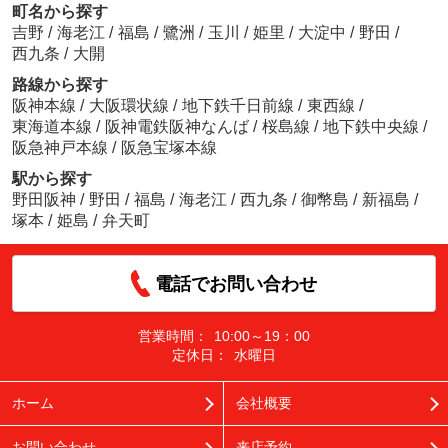
町名から探す
吉野
/
海老江
/
福島
/
鷺洲
/
玉川
/
姫里
/
大淀中
/
野田
/
西九条
/
大開
路線から探す
阪神本線
/
大阪環状線
/
地下鉄千日前線
/
東西線
/
東海道本線
/
阪神電鉄阪神なんば
/
桜島線
/
地下鉄中央線
/
阪急神戸本線
/
阪急宝塚本線
駅から探す
野田阪神
/
野田
/
福島
/
海老江
/
西九条
/
御幣島
/
新福島
/
塚本
/
姫島
/
弁天町
電話でお問い合わせ
営業時間：
10:00～19：00
定休日：
水曜日
ホーム
会社概要
お問い合わせ
来店予約