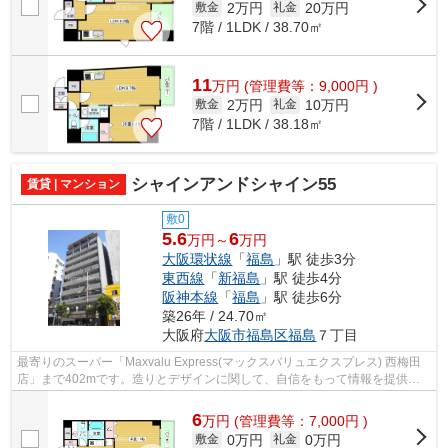
2万円
20万円
敷金
礼金
7階 / 1LDK / 38.70㎡
11
万
円
(管理費等：9,000円 )
2万円
10万円
敷金
礼金
7階 / 1LDK / 38.18㎡
シャインアンドシャイン55
賃貸 | マンション
敷0
5.6
6
万円～
万円
大阪環状線
「
福島
」駅 徒歩3分
東西線
「
新福島
」駅 徒歩4分
阪神本線
「
福島
」駅 徒歩6分
築26年 / 24.70㎡
大阪府
大阪市福島区
福島
７丁目
最寄りのスーパー「Maxvalu Express(マックスバリュエクスプレス) 西梅田
店」まで402mです。造りとデザインに関して、自信をもって情報を提供で
きるマンションです。駅の至近に立地す...
6
万
円
(管理費等：7,000円 )
0万円
0万円
敷金
礼金