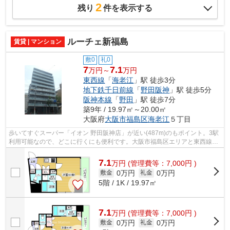
2
残り
件を表示する
ルーチェ新福島
賃貸 | マンション
敷0
礼0
7
7.1
万円～
万円
東西線
「
海老江
」駅 徒歩3分
地下鉄千日前線
「
野田阪神
」駅 徒歩5分
阪神本線
「
野田
」駅 徒歩7分
築9年 / 19.97㎡～20.00㎡
大阪府
大阪市福島区
海老江
５丁目
歩いてすぐスーパー「イオン 野田阪神店」が近い(487m)のもポイント。3駅
利用可能なので、どこに行くにも便利です。大阪市福島区エリアと東西線海
老江付近での賃貸マンション、賃貸ア...
7.1
万
円
(管理費等：7,000円 )
0万円
0万円
敷金
礼金
5階 / 1K / 19.97㎡
7.1
万
円
(管理費等：7,000円 )
0万円
0万円
敷金
礼金