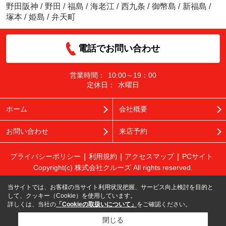
野田阪神
/
野田
/
福島
/
海老江
/
西九条
/
御幣島
/
新福島
/
塚本
/
姫島
/
弁天町
電話でお問い合わせ
営業時間：
10:00～19：00
定休日：
水曜日
ホーム
会社概要
お問い合わせ
来店予約
プライバシーポリシー
利用規約
アクセスマップ
PCサイト
Copyright(c) 株式会社クルーズ All rights reserved.
当サイトでは、お客様の当サイト利用状況把握、サービス向上検討を目的と
して、クッキー（Cookie）を使用しています。
詳しくは、当社の
「Cookieの取扱いについて」
をご確認ください。
閉じる