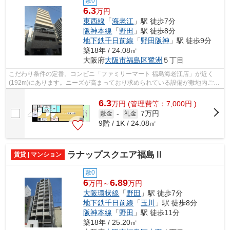
敷0
6.3
万円
東西線
「
海老江
」駅 徒歩7分
阪神本線
「
野田
」駅 徒歩8分
地下鉄千日前線
「
野田阪神
」駅 徒歩9分
築18年 / 24.08㎡
大阪府
大阪市福島区
鷺洲
５丁目
こだわり条件の定番。コンビニ「ファミリーマート 福島海老江店」が近く
(192m)にあります。ニーズが高まっており求められている設備が敷地内ごみ
置き場です。エレベーター付きの物件は...
6.3
万
円
(管理費等：7,000円 )
7万円
敷金
-
礼金
9階 / 1K / 24.08㎡
ラナップスクエア福島Ⅱ
賃貸 | マンション
敷0
6
6.89
万円～
万円
大阪環状線
「
野田
」駅 徒歩7分
地下鉄千日前線
「
玉川
」駅 徒歩8分
阪神本線
「
野田
」駅 徒歩11分
築18年 / 25.20㎡