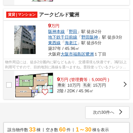
アークビルド鷺洲
賃貸 | マンション
9
万円
阪神本線
「
野田
」駅 徒歩2分
地下鉄千日前線
「
野田阪神
」駅 徒歩3分
東西線
「
海老江
」駅 徒歩5分
築37年 / 45.96㎡
大阪府
大阪市福島区
鷺洲
１丁目
物件周辺には、徒歩2分圏内に駅などもあり、交通環境も快適です。3駅以上
利用可ですので、目的地別に路線を選べますね。普段使っているクレジット
で、初期費用のカード決済が可能です...
9
万
円
(管理費等：5,000円 )
10万円
15万円
敷金
礼金
2階 / 2DK / 45.96㎡
次の30件へ
33
60
1～30
該当物件数
棟
空き数
件
棟を表示