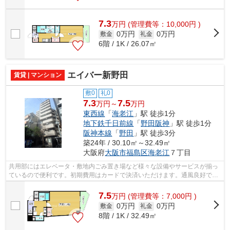
7.3
万
円
(管理費等：10,000円 )
0万円
0万円
敷金
礼金
6階 / 1K / 26.07㎡
エイバー新野田
賃貸 | マンション
敷0
礼0
7.3
7.5
万円～
万円
東西線
「
海老江
」駅 徒歩1分
地下鉄千日前線
「
野田阪神
」駅 徒歩1分
阪神本線
「
野田
」駅 徒歩3分
築24年 / 30.10㎡～32.49㎡
大阪府
大阪市福島区
海老江
７丁目
共用部にはエレベータ・敷地内ごみ置き場など様々な設備やサービスが揃っ
ているので便利です。初期費用はカードで決済いただけます。通風良好で常
に新鮮な空気を送り込む物件をご案内...
7.5
万
円
(管理費等：7,000円 )
0万円
0万円
敷金
礼金
8階 / 1K / 32.49㎡