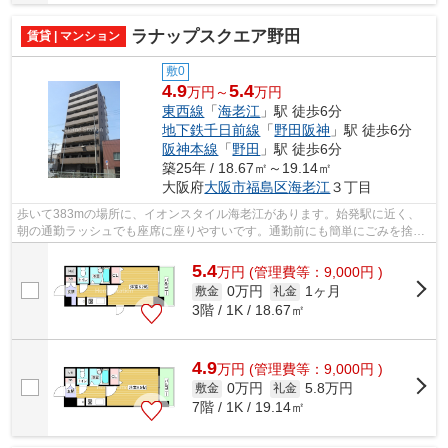
ラナップスクエア野田
賃貸 | マンション
敷0
4.9
5.4
万円～
万円
東西線
「
海老江
」駅 徒歩6分
地下鉄千日前線
「
野田阪神
」駅 徒歩6分
阪神本線
「
野田
」駅 徒歩6分
築25年 / 18.67㎡～19.14㎡
大阪府
大阪市福島区
海老江
３丁目
歩いて383mの場所に、イオンスタイル海老江があります。始発駅に近く、
朝の通勤ラッシュでも座席に座りやすいです。通勤前にも簡単にごみを捨て
ることができる敷地内ごみ置き場付きの...
5.4
万
円
(管理費等：9,000円 )
0万円
1ヶ月
敷金
礼金
3階 / 1K / 18.67㎡
4.9
万
円
(管理費等：9,000円 )
0万円
5.8万円
敷金
礼金
7階 / 1K / 19.14㎡