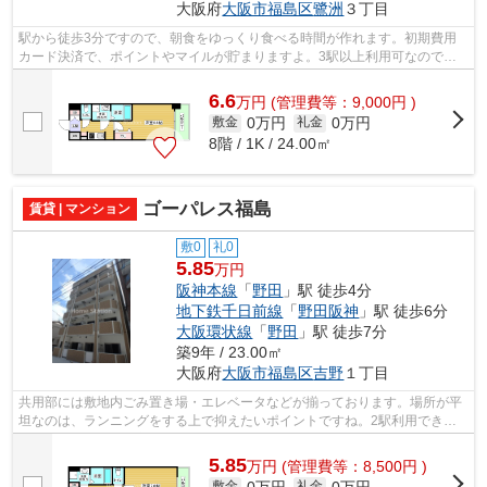
大阪府
大阪市福島区
鷺洲
３丁目
駅から徒歩3分ですので、朝食をゆっくり食べる時間が作れます。初期費用
カード決済で、ポイントやマイルが貯まりますよ。3駅以上利用可なので、
利便性を求める方もご満足頂ける条件で...
6.6
万
円
(管理費等：9,000円 )
0万円
0万円
敷金
礼金
8階 / 1K / 24.00㎡
ゴーパレス福島
賃貸 | マンション
敷0
礼0
5.85
万円
阪神本線
「
野田
」駅 徒歩4分
地下鉄千日前線
「
野田阪神
」駅 徒歩6分
大阪環状線
「
野田
」駅 徒歩7分
築9年 / 23.00㎡
大阪府
大阪市福島区
吉野
１丁目
共用部には敷地内ごみ置き場・エレベータなどが揃っております。場所が平
坦なのは、ランニングをする上で抑えたいポイントですね。2駅利用できる
ので電車をよく使う方におすすめな物件...
5.85
万
円
(管理費等：8,500円 )
0万円
0万円
敷金
礼金