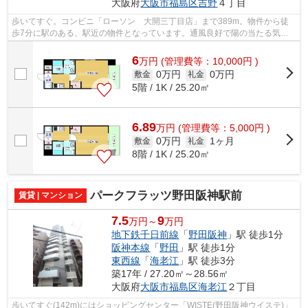
大阪府
大阪市福島区
吉野
４丁目
歩いてすぐ。コンビニ「ローソン 大開三丁目店」まで389m。物件から徒
歩7分に駅のある、駅近の物件となっています。通風良好で陽の当たる気持
ちの良いマンションをご提供いたします。...
6
万
円
(管理費等：10,000円 )
0万円
0万円
敷金
礼金
5階 / 1K / 25.20㎡
6.89
万
円
(管理費等：5,000円 )
0万円
1ヶ月
敷金
礼金
8階 / 1K / 25.20㎡
パークフラッツ野田阪神駅前
賃貸 | マンション
7.5
9
万円～
万円
地下鉄千日前線
「
野田阪神
」駅 徒歩1分
阪神本線
「
野田
」駅 徒歩1分
東西線
「
海老江
」駅 徒歩3分
築17年 / 27.20㎡～28.56㎡
大阪府
大阪市福島区
海老江
２丁目
歩いてすぐ(142m)にはショッピングセンター「WISTE(野田阪神ウイステ)」