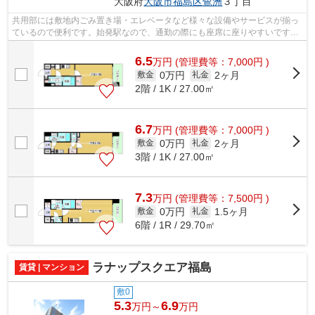
大阪府
大阪市福島区
鷺洲
３丁目
共用部には敷地内ごみ置き場・エレベータなど様々な設備やサービスが揃っ
ているので便利です。始発駅なので、通勤の際にも座席に座りやすいです。
近くに駅が2つあるため、用途や行き先...
6.5
万
円
(管理費等：7,000円 )
0万円
2ヶ月
敷金
礼金
2階 / 1K / 27.00㎡
6.7
万
円
(管理費等：7,000円 )
0万円
2ヶ月
敷金
礼金
3階 / 1K / 27.00㎡
7.3
万
円
(管理費等：7,500円 )
0万円
1.5ヶ月
敷金
礼金
6階 / 1R / 29.70㎡
ラナップスクエア福島
賃貸 | マンション
敷0
5.3
6.9
万円～
万円