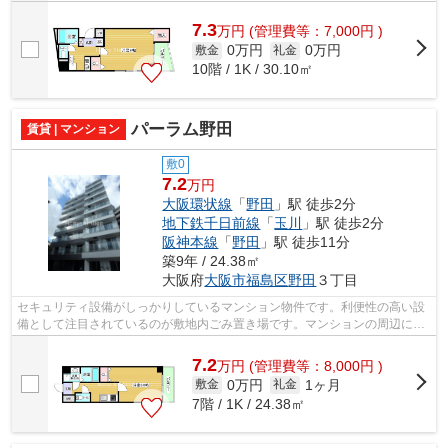
7.3
万
円
(管理費等：7,000円 )
0万円
0万円
敷金
礼金
10階 / 1K / 30.10㎡
パーラム野田
賃貸 | マンション
敷0
7.2
万円
大阪環状線
「
野田
」駅 徒歩2分
地下鉄千日前線
「
玉川
」駅 徒歩2分
阪神本線
「
野田
」駅 徒歩11分
築9年 / 24.38㎡
大阪府
大阪市福島区
野田
３丁目
セキュリティ設備がしっかりしているマンション物件です。利便性の高い設
備として注目されているのが敷地内ごみ置き場です。マンションの周辺に駅
が2つあり、よく電車を利用する方にピ...
7.2
万
円
(管理費等：8,000円 )
0万円
1ヶ月
敷金
礼金
7階 / 1K / 24.38㎡