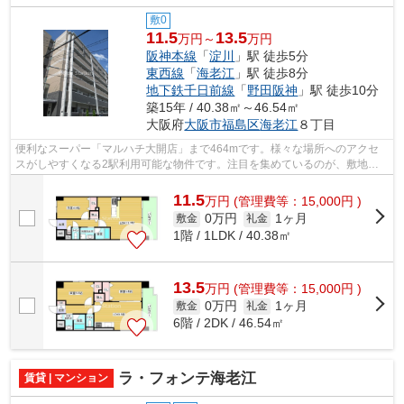
敷0
11.5
13.5
万円～
万円
阪神本線
「
淀川
」駅 徒歩5分
東西線
「
海老江
」駅 徒歩8分
地下鉄千日前線
「
野田阪神
」駅 徒歩10分
築15年 / 40.38㎡～46.54㎡
大阪府
大阪市福島区
海老江
８丁目
便利なスーパー「マルハチ大開店」まで464mです。様々な場所へのアクセ
スがしやすくなる2駅利用可能な物件です。注目を集めているのが、敷地内
ごみ置き場のある物件です。築年数にもこ...
11.5
万
円
(管理費等：15,000円 )
0万円
1ヶ月
敷金
礼金
1階 / 1LDK / 40.38㎡
13.5
万
円
(管理費等：15,000円 )
0万円
1ヶ月
敷金
礼金
6階 / 2DK / 46.54㎡
ラ・フォンテ海老江
賃貸 | マンション