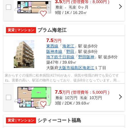
3.5
万
円
(管理費等：8,000円 )
0ヶ月
敷金
-
礼金
9階 / 1K / 16.20㎡
プラム海老江
賃貸 | マンション
7.5
万円
東西線
「
海老江
」駅 徒歩8分
阪神本線
「
野田
」駅 徒歩8分
地下鉄千日前線
「
野田阪神
」駅 徒歩8分
築47年 / 39.69㎡
大阪府
大阪市福島区
海老江
１丁目
家からすぐの場所に松本病院(427m)があり、病気や怪我の時でも安心です
ね。需要の高い、駅近の物件となっており、徒歩8分となっています。周辺
に駅が2駅あるので通勤がとてもしやすく...
7.5
万
円
(管理費等：5,000円 )
10万円
10万円
敷金
礼金
3階 / 2DK / 39.69㎡
シティーコート福島
賃貸 | マンション