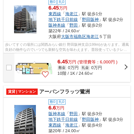
敷0
礼0
6.45
万円
東西線
「
海老江
」駅 徒歩1分
地下鉄千日前線
「
野田阪神
」駅 徒歩2分
阪神本線
「
野田
」駅 徒歩2分
築22年 / 24.60㎡
大阪府
大阪市福島区
海老江
５丁目
歩いてすぐの場所には関西みらい銀行 野田阪神支店(199m)があります。通風
良好の物件なのでいつでも新鮮な空気を味わえます。普段使っているクレジ
ットで、初期費用のカード決済が可能...
6.45
万
円
(管理費等：6,000円 )
0万円
0万円
敷金
礼金
10階 / 1K / 24.60㎡
アーバンフラッツ鷺洲
賃貸 | マンション
敷0
礼0
6.6
万円
阪神本線
「
野田
」駅 徒歩3分
地下鉄千日前線
「
野田阪神
」駅 徒歩3分
東西線
「
海老江
」駅 徒歩4分
築20年 / 24.00㎡