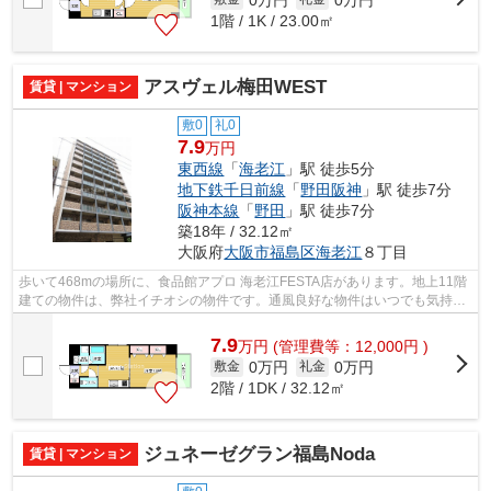
1階 / 1K / 23.00㎡
アスヴェル梅田WEST
賃貸 | マンション
敷0
礼0
7.9
万円
東西線
「
海老江
」駅 徒歩5分
地下鉄千日前線
「
野田阪神
」駅 徒歩7分
阪神本線
「
野田
」駅 徒歩7分
築18年 / 32.12㎡
大阪府
大阪市福島区
海老江
８丁目
歩いて468mの場所に、食品館アプロ 海老江FESTA店があります。地上11階
建ての物件は、弊社イチオシの物件です。通風良好な物件はいつでも気持ち
の良い空間です。気軽にごみを捨てるこ...
7.9
万
円
(管理費等：12,000円 )
0万円
0万円
敷金
礼金
2階 / 1DK / 32.12㎡
ジュネーゼグラン福島Noda
賃貸 | マンション