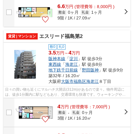
6.6
万
円
(管理費等：8,000円 )
0ヶ月
1ヶ月
敷金
礼金
9階 / 1K / 27.09㎡
エスリード福島第2
賃貸 | マンション
敷0
礼0
3.5
4
万円～
万円
阪神本線
「
淀川
」駅 徒歩3分
東西線
「
海老江
」駅 徒歩8分
地下鉄千日前線
「
野田阪神
」駅 徒歩9分
築32年 / 16.20㎡
大阪府
大阪市福島区
海老江
８丁目
日々の買い物も近くにマルハチ大開店(312m)があるので楽々。物件周辺に
は、徒歩1分圏内に駅などもあり、交通環境も快適です。ウォーキングやラ
ンニングが趣味の方に住んでもらいたいの...
4
万
円
(管理費等：7,000円 )
0ヶ月
敷金
-
礼金
3階 / 1K / 16.20㎡