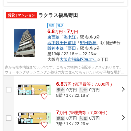
ラクラス福島野田
賃貸 | マンション
敷0
礼0
6.8
7
万円～
万円
東西線
「
海老江
」駅 徒歩3分
地下鉄千日前線
「
野田阪神
」駅 徒歩5分
阪神本線
「
野田
」駅 徒歩5分
築13年 / 22.18㎡～22.26㎡
大阪府
大阪市福島区
海老江
５丁目
家から松本病院まで365mです。こちらの物件に宅配ボックスがあります。
ウォーキングやランニングが趣味の方に住んでもらいたいのが平坦な場所に
あるマンションです。初期費用カード決...
6.8
万
円
(管理費等：7,000円 )
0万円
0万円
敷金
礼金
5階 / 1K / 22.18㎡
7
万
円
(管理費等：7,000円 )
0万円
0万円
敷金
礼金
7階 / 1K / 22.26㎡