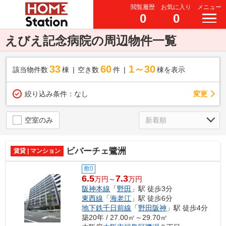
閲覧履歴
お気に入り
メニュー
0
0
えびえ記念病院の周辺物件一覧
33
60
1～30
該当物件数
棟
空き数
件
棟を表示
変更
絞り込み条件：
なし
空室のみ
ビバーチェ鷺洲
賃貸 | マンション
敷0
6.5
7.3
万円～
万円
阪神本線
「
野田
」駅 徒歩3分
東西線
「
海老江
」駅 徒歩6分
地下鉄千日前線
「
野田阪神
」駅 徒歩4分
築20年 / 27.00㎡～29.70㎡