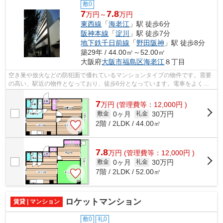
敷0
7
7.8
万円～
万円
東西線
「
海老江
」駅 徒歩6分
阪神本線
「
淀川
」駅 徒歩7分
地下鉄千日前線
「
野田阪神
」駅 徒歩8分
築29年 / 44.00㎡～52.00㎡
大阪府
大阪市福島区
海老江
８丁目
空き巣や放火などの防犯面で優れているマンションタイプの物件です。需要
の高い、駅近の物件となっており、徒歩6分となっています。電車をよく使
う方には、やはり2駅利用可能な物件が...
7
万
円
(管理費等：12,000円 )
0ヶ月
30万円
敷金
礼金
2階 / 2LDK / 44.00㎡
7.8
万
円
(管理費等：12,000円 )
0ヶ月
30万円
敷金
礼金
7階 / 2LDK / 52.00㎡
ロケットマンション
賃貸 | マンション
敷0
礼0