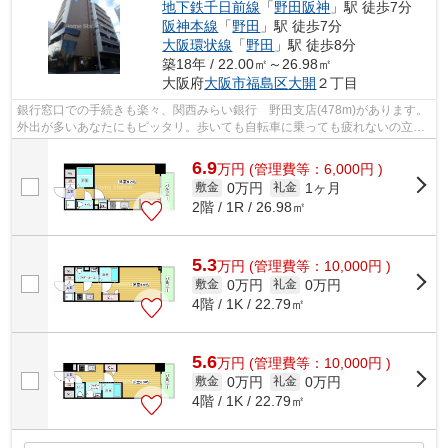
地下鉄千日前線
「
野田阪神
」駅 徒歩7分
阪神本線
「
野田
」駅 徒歩7分
大阪環状線
「
野田
」駅 徒歩8分
築18年 / 22.00㎡～26.98㎡
大阪府
大阪市福島区
大開
２丁目
銀行窓口での手続きも楽々、関西みらい銀行 野田支店(478m)があります。
外出が多いあなたにもピッタリ。歩いても自転車に乗っても疲れないの立地
です。敷地内ごみ置き場があるので、...
6.9
万
円
(管理費等：6,000円 )
0万円
1ヶ月
敷金
礼金
2階 / 1R / 26.98㎡
5.3
万
円
(管理費等：10,000円 )
0万円
0万円
敷金
礼金
4階 / 1K / 22.79㎡
5.6
万
円
(管理費等：10,000円 )
0万円
0万円
敷金
礼金
4階 / 1K / 22.79㎡