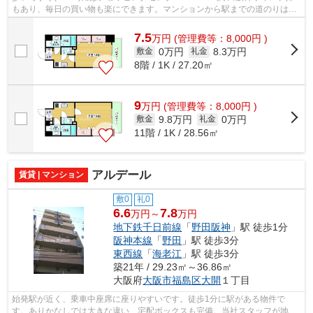
もあり、毎日の買い物も楽にできます。マンションから駅までの道のりは、
勾配もなく平坦になっています。階層差...
7.5
万
円
(管理費等：8,000円 )
0万円
8.3万円
敷金
礼金
8階 / 1K / 27.20㎡
9
万
円
(管理費等：8,000円 )
9.8万円
0万円
敷金
礼金
11階 / 1K / 28.56㎡
アルデール
賃貸 | マンション
敷0
礼0
6.6
7.8
万円～
万円
地下鉄千日前線
「
野田阪神
」駅 徒歩1分
阪神本線
「
野田
」駅 徒歩3分
東西線
「
海老江
」駅 徒歩3分
築21年 / 29.23㎡～36.86㎡
大阪府
大阪市福島区
大開
１丁目
始発駅が近く、乗車中座席に座りやすいです。徒歩1分に駅がある物件で
す。ありかなしでは大きな違い、宅配ボックスも完備。当社スタッフが地域