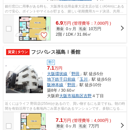
銀行窓口に用事がある時も、大阪厚生信用金庫大淀支店が近く(404m)にある
ので安心。ポイントやマイルが貯まる、嬉しい初期費用カード決済。共用設
備も充実した、一押しのマンションで...
6.9
万
円
(管理費等：7,000円 )
0ヶ月
10万円
敷金
礼金
2階 / 1DK / 31.86㎡
フジパレス福島Ⅰ番館
賃貸 | タウン
敷0
7.1
万円
大阪環状線
「
野田
」駅 徒歩5分
地下鉄千日前線
「
玉川
」駅 徒歩5分
阪神本線
「
野田
」駅 徒歩10分
築8年 / 30.60㎡
大阪府
大阪市福島区
吉野
４丁目
近くにはライフ 野田店(255m)があるので、買い物するにも楽ですね。朝の時
間を有効活用できる敷地内ごみ置き場のあるマンションです。多額になる初
期費用をカード決済すると、ポイント...
7.1
万
円
(管理費等：4,000円 )
0ヶ月
7万円
敷金
礼金