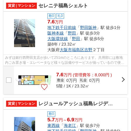
セレニテ福島シェルト
賃貸 | マンション
敷0
礼0
7.6
万円
地下鉄千日前線
「
野田阪神
」駅 徒歩1分
阪神本線
「
野田
」駅 徒歩3分
大阪環状線
「
野田
」駅 徒歩5分
築8年 / 23.32㎡
大阪府
大阪市福島区
吉野
２丁目
みずほ銀行西野田支店が歩いて251mのところにあります。共用部には敷地
内ごみ置き場・エレベータなど様々な設備やサービスが揃っているので便利
です。14階建ての物件です。魅力的で眺...
7.6
万
円
(管理費等：8,000円 )
0万円
0万円
敷金
礼金
5階 / 1K / 23.32㎡
レジュールアッシュ福島レジデンス
賃貸 | マンション
敷0
5.7
6.9
万円～
万円
東西線
「
海老江
」駅 徒歩7分