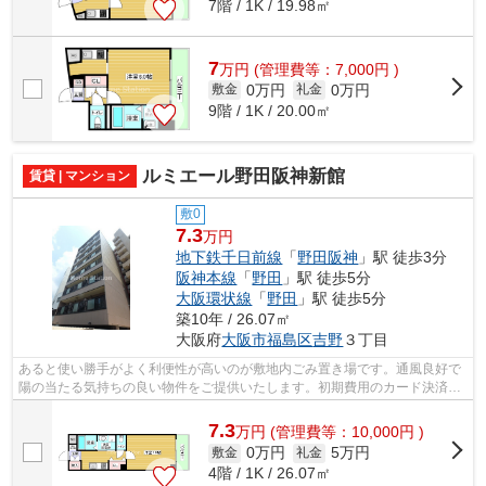
7階 / 1K / 19.98㎡
7
万
円
(管理費等：7,000円 )
0万円
0万円
敷金
礼金
9階 / 1K / 20.00㎡
ルミエール野田阪神新館
賃貸 | マンション
敷0
7.3
万円
地下鉄千日前線
「
野田阪神
」駅 徒歩3分
阪神本線
「
野田
」駅 徒歩5分
大阪環状線
「
野田
」駅 徒歩5分
築10年 / 26.07㎡
大阪府
大阪市福島区
吉野
３丁目
あると使い勝手がよく利便性が高いのが敷地内ごみ置き場です。通風良好で
陽の当たる気持ちの良い物件をご提供いたします。初期費用のカード決済が
できます。エレベーター付き物件です...
7.3
万
円
(管理費等：10,000円 )
0万円
5万円
敷金
礼金
4階 / 1K / 26.07㎡