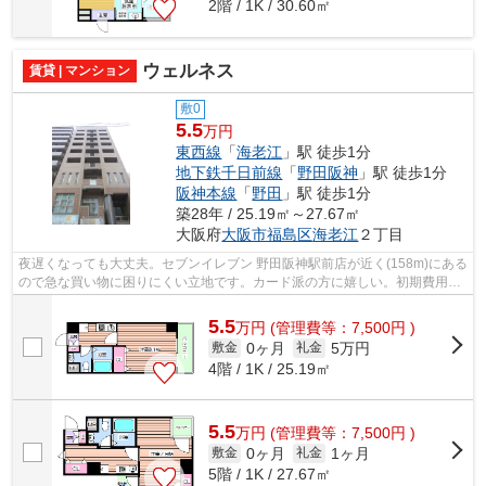
2階 / 1K / 30.60㎡
ウェルネス
賃貸 | マンション
敷0
5.5
万円
東西線
「
海老江
」駅 徒歩1分
地下鉄千日前線
「
野田阪神
」駅 徒歩1分
阪神本線
「
野田
」駅 徒歩1分
築28年 / 25.19㎡～27.67㎡
大阪府
大阪市福島区
海老江
２丁目
夜遅くなっても大丈夫。セブンイレブン 野田阪神駅前店が近く(158m)にある
ので急な買い物に困りにくい立地です。カード派の方に嬉しい。初期費用の
カード決済が可能です。物件の周辺に...
5.5
万
円
(管理費等：7,500円 )
0ヶ月
5万円
敷金
礼金
4階 / 1K / 25.19㎡
5.5
万
円
(管理費等：7,500円 )
0ヶ月
1ヶ月
敷金
礼金
5階 / 1K / 27.67㎡