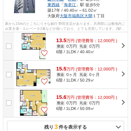
東西線
「
海老江
」駅 徒歩5分
築17年 / 40.40㎡～61.02㎡
大阪府
大阪市福島区
大開
１丁目
家から15mのところにりそな銀行 野田支店があります。共用部には敷地内ご
み置き場・エレベータ2基などが揃っており、とても充実しています。2駅利
用可能な物件なので、交通経路を選ぶ...
13.5
万
円
(管理費等：12,000円 )
0万円
0万円
敷金
礼金
6階 / 1LDK / 40.40㎡
15.5
万
円
(管理費等：12,000円 )
0ヶ月
0ヶ月
敷金
礼金
6階 / 1LDK / 50.29㎡
15.6
万
円
(管理費等：12,000円 )
0万円
0万円
敷金
礼金
6階 / 1LDK / 50.09㎡
3
残り
件を表示する