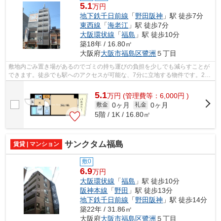
5.1
万円
地下鉄千日前線
「
野田阪神
」駅 徒歩7分
東西線
「
海老江
」駅 徒歩7分
大阪環状線
「
福島
」駅 徒歩10分
築18年 / 16.80㎡
大阪府
大阪市福島区
鷺洲
５丁目
敷地内ごみ置き場があるのでゴミの持ち運びの負担を少しでも減らすことが
できます。徒歩でも駅へのアクセスが可能な、7分に立地する物件です。2駅
利用できる場所にあり、乗車駅の使い...
5.1
万
円
(管理費等：6,000円 )
0ヶ月
0ヶ月
敷金
礼金
5階 / 1K / 16.80㎡
サンクタム福島
賃貸 | マンション
敷0
6.9
万円
大阪環状線
「
福島
」駅 徒歩10分
阪神本線
「
野田
」駅 徒歩13分
地下鉄千日前線
「
野田阪神
」駅 徒歩14分
築22年 / 31.86㎡
大阪府
大阪市福島区
鷺洲
５丁目