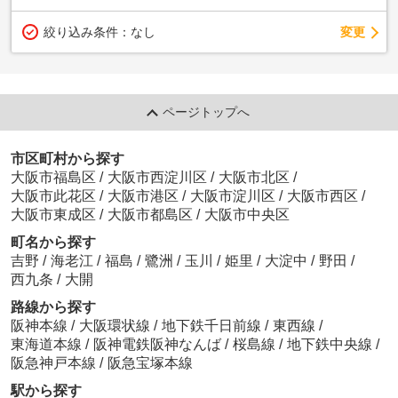
変更
絞り込み条件：
なし
ページトップへ
市区町村から探す
大阪市福島区
/
大阪市西淀川区
/
大阪市北区
/
大阪市此花区
/
大阪市港区
/
大阪市淀川区
/
大阪市西区
/
大阪市東成区
/
大阪市都島区
/
大阪市中央区
町名から探す
吉野
/
海老江
/
福島
/
鷺洲
/
玉川
/
姫里
/
大淀中
/
野田
/
西九条
/
大開
路線から探す
阪神本線
/
大阪環状線
/
地下鉄千日前線
/
東西線
/
東海道本線
/
阪神電鉄阪神なんば
/
桜島線
/
地下鉄中央線
/
阪急神戸本線
/
阪急宝塚本線
駅から探す