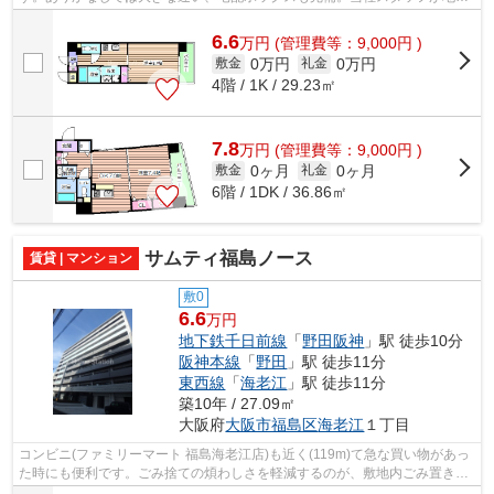
の賃貸情報をご提供いたします。お客様の...
6.6
万
円
(管理費等：9,000円 )
0万円
0万円
敷金
礼金
4階 / 1K / 29.23㎡
7.8
万
円
(管理費等：9,000円 )
0ヶ月
0ヶ月
敷金
礼金
6階 / 1DK / 36.86㎡
サムティ福島ノース
賃貸 | マンション
敷0
6.6
万円
地下鉄千日前線
「
野田阪神
」駅 徒歩10分
阪神本線
「
野田
」駅 徒歩11分
東西線
「
海老江
」駅 徒歩11分
築10年 / 27.09㎡
大阪府
大阪市福島区
海老江
１丁目
コンビニ(ファミリーマート 福島海老江店)も近く(119m)て急な買い物があっ
た時にも便利です。ごみ捨ての煩わしさを軽減するのが、敷地内ごみ置き場
です。重たい荷物の持ち運びに役立つ...