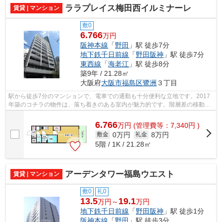
ララプレイス梅田西イルミナーレ
賃貸 | マンション
敷0
6.766
万円
阪神本線
「
野田
」駅 徒歩7分
地下鉄千日前線
「
野田阪神
」駅 徒歩7分
東西線
「
海老江
」駅 徒歩8分
築9年 / 21.28㎡
大阪府
大阪市福島区
鷺洲
３丁目
駅から徒歩7分のマンションで、電車での通勤も十分便利な立地です。2017
年築のコチラの物件は、落ち着きのある室内が魅力的です。階層差の移動に
便利なエレベーターがついています。初...
6.766
万
円
(管理費等：7,340円 )
0万円
8万円
敷金
礼金
5階 / 1K / 21.28㎡
アーデンタワー福島ウエスト
賃貸 | マンション
敷0
礼0
13.5
19.1
万円～
万円
地下鉄千日前線
「
野田阪神
」駅 徒歩1分
阪神本線
「
野田
」駅 徒歩3分