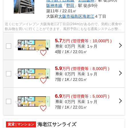
地下鉄千日前線
「
野田阪神
」駅 徒歩8分
阪神本線
「
野田
」駅 徒歩9分
築11年 / 22.01㎡
大阪府
大阪市福島区
海老江
４丁目
近くにセブンイレブン 大阪海老江2丁目店(294m)があるので、気軽に夜食や
飲み物を買いに行くことができます。風邪予防にもなる通風システムが整っ
た換気がしやすいシンプルなマンショ...
5.7
万
円
(管理費等：10,000円 )
0万円
1ヶ月
敷金
礼金
4階 / 1K / 22.01㎡
5.9
万
円
(管理費等：8,000円 )
0万円
1ヶ月
敷金
礼金
7階 / 1K / 22.01㎡
6.9
万
円
(管理費等：5,000円 )
0万円
1ヶ月
敷金
礼金
7階 / 1K / 22.01㎡
海老江サンライズ
賃貸 | マンション