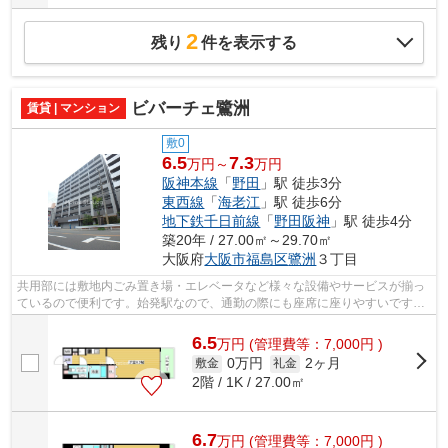
2
残り
件を表示する
ビバーチェ鷺洲
賃貸 | マンション
敷0
6.5
7.3
万円～
万円
阪神本線
「
野田
」駅 徒歩3分
東西線
「
海老江
」駅 徒歩6分
地下鉄千日前線
「
野田阪神
」駅 徒歩4分
築20年 / 27.00㎡～29.70㎡
大阪府
大阪市福島区
鷺洲
３丁目
共用部には敷地内ごみ置き場・エレベータなど様々な設備やサービスが揃っ
ているので便利です。始発駅なので、通勤の際にも座席に座りやすいです。
近くに駅が2つあるため、用途や行き先...
6.5
万
円
(管理費等：7,000円 )
0万円
2ヶ月
敷金
礼金
2階 / 1K / 27.00㎡
6.7
万
円
(管理費等：7,000円 )