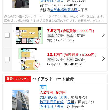
阪神本線
「
野田
」駅 徒歩13分
築12年 / 28.06㎡～48.01㎡
大阪府
大阪市福島区
吉野
４丁目
夕食の買い物も楽々。スーパー「ライフ 野田店」が近く(286m)にあります。
四季折々の風を感じられる通風良好な快適の物件です。自転車がこぎやすい
駅まで平坦な場所はこちらとなってお...
7.5
万
円
(管理費等：8,000円 )
0万円
15万円
敷金
礼金
2階 / 1K / 28.06㎡
13.8
万
円
(管理費等：8,000円 )
0万円
25万円
敷金
礼金
6-7階 / 1LDK / 48.01㎡
ハイアットコート薮野
賃貸 | マンション
敷0
7.2
9
万円～
万円
大阪環状線
「
野田
」駅 徒歩2分
地下鉄千日前線
「
玉川
」駅 徒歩1分
阪神本線
「
野田
」駅 徒歩4分