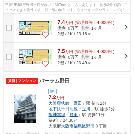
三菱UFJ銀行野田支店が歩いて367mのところにあります。徒歩3分で駅にア
クセスできる物件です。最上階の物件です。ウォーキングやランニングが趣
味の方に住んでもらいたいのが平坦な場...
7.4
万
円
(管理費等：4,000円 )
0万円
1ヶ月
敷金
礼金
2階 / 1K / 23.18㎡
7.5
万
円
(管理費等：4,000円 )
0万円
1ヶ月
敷金
礼金
2階 / 1K / 26.49㎡
パーラム野田
賃貸 | マンション
敷0
7.2
万円
大阪環状線
「
野田
」駅 徒歩2分
地下鉄千日前線
「
玉川
」駅 徒歩2分
阪神本線
「
野田
」駅 徒歩11分
築9年 / 24.38㎡
大阪府
大阪市福島区
野田
３丁目