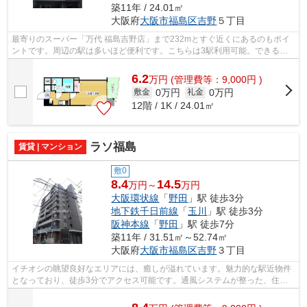
築11年 / 24.01㎡
大阪府
大阪市福島区
吉野
５丁目
最寄りのスーパー「万代 福島吉野店」まで232mとすぐ近くにあるのもポイ
ントです。周辺の駅は多いほど便利です。こちらは3駅利用可能。できるだ
け早めに不動産情報を集めたい方は当社...
6.2
万
円
(管理費等：9,000円 )
0万円
0万円
敷金
礼金
12階 / 1K / 24.01㎡
ラソ福島
賃貸 | マンション
敷0
8.4
14.5
万円～
万円
大阪環状線
「
野田
」駅 徒歩3分
地下鉄千日前線
「
玉川
」駅 徒歩3分
阪神本線
「
野田
」駅 徒歩7分
築11年 / 31.51㎡～52.74㎡
大阪府
大阪市福島区
吉野
３丁目
イチオシの眺望良好なエリアには、癒しが溢れています。魅力的な駅近物件
となっており、徒歩3分でアクセス可能です。通風システムが整った、住環
境の良い安心の物件です。設備良し・外...