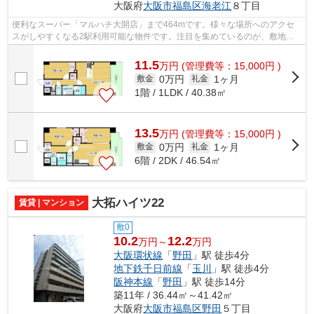
大阪府
大阪市福島区
海老江
８丁目
便利なスーパー「マルハチ大開店」まで464mです。様々な場所へのアクセ
スがしやすくなる2駅利用可能な物件です。注目を集めているのが、敷地内
ごみ置き場のある物件です。築年数にもこ...
11.5
万
円
(管理費等：15,000円 )
0万円
1ヶ月
敷金
礼金
1階 / 1LDK / 40.38㎡
13.5
万
円
(管理費等：15,000円 )
0万円
1ヶ月
敷金
礼金
6階 / 2DK / 46.54㎡
大拓ハイツ22
賃貸 | マンション
敷0
10.2
12.2
万円～
万円
大阪環状線
「
野田
」駅 徒歩4分
地下鉄千日前線
「
玉川
」駅 徒歩4分
阪神本線
「
野田
」駅 徒歩14分
築11年 / 36.44㎡～41.42㎡
大阪府
大阪市福島区
野田
５丁目