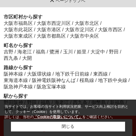
ページトップへ
市区町村から探す
大阪市福島区
/
大阪市西淀川区
/
大阪市北区
/
大阪市此花区
/
大阪市港区
/
大阪市淀川区
/
大阪市西区
/
大阪市東成区
/
大阪市都島区
/
大阪市中央区
町名から探す
吉野
/
海老江
/
福島
/
鷺洲
/
玉川
/
姫里
/
大淀中
/
野田
/
西九条
/
大開
路線から探す
阪神本線
/
大阪環状線
/
地下鉄千日前線
/
東西線
/
東海道本線
/
阪神電鉄阪神なんば
/
桜島線
/
地下鉄中央線
/
阪急神戸本線
/
阪急宝塚本線
駅から探す
野田阪神
/
野田
/
福島
/
海老江
/
西九条
/
御幣島
/
新福島
/
当サイトでは、お客様の当サイト利用状況把握、サービス向上検討を目的と
塚本
/
姫島
/
弁天町
して、クッキー（Cookie）を使用しています。
詳しくは、当社の
「Cookieの取扱いについて」
をご確認ください。
閉じる
電話でお問い合わせ