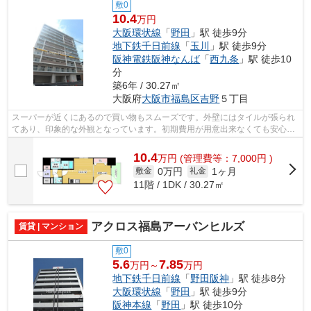
敷0
10.4
万円
大阪環状線
「
野田
」駅 徒歩9分
地下鉄千日前線
「
玉川
」駅 徒歩9分
阪神電鉄阪神なんば
「
西九条
」駅 徒歩10
分
築6年 / 30.27㎡
大阪府
大阪市福島区
吉野
５丁目
スーパーが近くにあるので買い物もスムーズです。外壁にはタイルが張られ
てあり、印象的な外観となっています。初期費用が用意出来なくても安心。
カード決済可能です。外装にもこだわ...
10.4
万
円
(管理費等：7,000円 )
0万円
1ヶ月
敷金
礼金
11階 / 1DK / 30.27㎡
アクロス福島アーバンヒルズ
賃貸 | マンション
敷0
5.6
7.85
万円～
万円
地下鉄千日前線
「
野田阪神
」駅 徒歩8分
大阪環状線
「
野田
」駅 徒歩9分
阪神本線
「
野田
」駅 徒歩10分