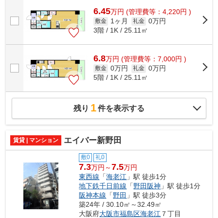
6.45
万
円
(管理費等：4,220円 )
1ヶ月
0万円
敷金
礼金
3階 / 1K / 25.11㎡
6.8
万
円
(管理費等：7,000円 )
0万円
0万円
敷金
礼金
5階 / 1K / 25.11㎡
1
残り
件を表示する
エイバー新野田
賃貸 | マンション
敷0
礼0
7.3
7.5
万円～
万円
東西線
「
海老江
」駅 徒歩1分
地下鉄千日前線
「
野田阪神
」駅 徒歩1分
阪神本線
「
野田
」駅 徒歩3分
築24年 / 30.10㎡～32.49㎡
大阪府
大阪市福島区
海老江
７丁目