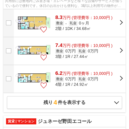
共用部には敷地内ごみ置き場・エレベータなど様々な設備やサービスが揃っ
ているので便利です。休日のお出かけも便利な、3駅以上利用可の物件がお
すすめです。こちらは通風良好な物件で...
8.3
万
円
(管理費等：10,000円 )
0ヶ月
敷金
-
礼金
2階 / 1DK / 34.68㎡
7.4
万
円
(管理費等：10,000円 )
0万円
0万円
敷金
礼金
3階 / 1R / 27.44㎡
6.2
万
円
(管理費等：10,000円 )
0万円
0万円
敷金
礼金
4階 / 1R / 24.92㎡
4
残り
件を表示する
ジュネーゼ野田エコール
賃貸 | マンション