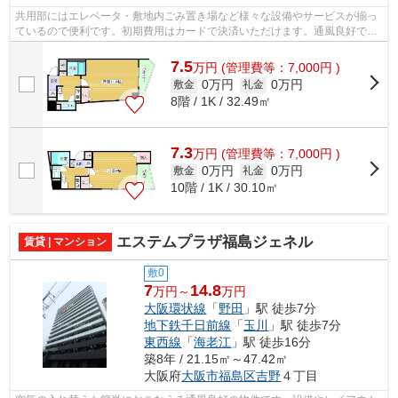
共用部にはエレベータ・敷地内ごみ置き場など様々な設備やサービスが揃っ
ているので便利です。初期費用はカードで決済いただけます。通風良好で常
に新鮮な空気を送り込む物件をご案内...
7.5
万
円
(管理費等：7,000円 )
0万円
0万円
敷金
礼金
8階 / 1K / 32.49㎡
7.3
万
円
(管理費等：7,000円 )
0万円
0万円
敷金
礼金
10階 / 1K / 30.10㎡
エステムプラザ福島ジェネル
賃貸 | マンション
敷0
7
14.8
万円～
万円
大阪環状線
「
野田
」駅 徒歩7分
地下鉄千日前線
「
玉川
」駅 徒歩7分
東西線
「
海老江
」駅 徒歩16分
築8年 / 21.15㎡～47.42㎡
大阪府
大阪市福島区
吉野
４丁目