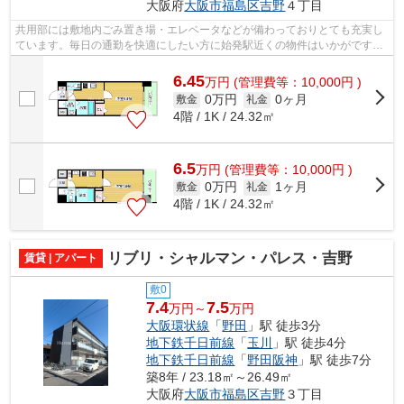
大阪府
大阪市福島区
吉野
４丁目
共用部には敷地内ごみ置き場・エレベータなどが備わっておりとても充実し
ています。毎日の通勤を快適にしたい方に始発駅近くの物件はいかがです
か。うっとりする程綺麗な景色を眺めら...
6.45
万
円
(管理費等：10,000円 )
0万円
0ヶ月
敷金
礼金
4階 / 1K / 24.32㎡
6.5
万
円
(管理費等：10,000円 )
0万円
1ヶ月
敷金
礼金
4階 / 1K / 24.32㎡
リブリ・シャルマン・パレス・吉野
賃貸 | アパート
敷0
7.4
7.5
万円～
万円
大阪環状線
「
野田
」駅 徒歩3分
地下鉄千日前線
「
玉川
」駅 徒歩4分
地下鉄千日前線
「
野田阪神
」駅 徒歩7分
築8年 / 23.18㎡～26.49㎡
大阪府
大阪市福島区
吉野
３丁目