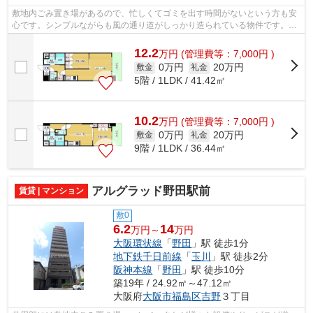
敷地内ごみ置き場があるので、忙しくてゴミを出す時間がないという方も安
心です。シンプルながらも風の通り道がしっかり造られている物件です。こ
ちらは宅配ボックス付きの物件です。...
12.2
万
円
(管理費等：7,000円 )
0万円
20万円
敷金
礼金
5階 / 1LDK / 41.42㎡
10.2
万
円
(管理費等：7,000円 )
0万円
20万円
敷金
礼金
9階 / 1LDK / 36.44㎡
アルグラッド野田駅前
賃貸 | マンション
敷0
6.2
14
万円～
万円
大阪環状線
「
野田
」駅 徒歩1分
地下鉄千日前線
「
玉川
」駅 徒歩2分
阪神本線
「
野田
」駅 徒歩10分
築19年 / 24.92㎡～47.12㎡
大阪府
大阪市福島区
吉野
３丁目