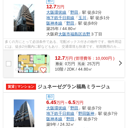
敷0
12.7
万円
大阪環状線
「
野田
」駅 徒歩2分
地下鉄千日前線
「
玉川
」駅 徒歩1分
阪神本線
「
野田
」駅 徒歩8分
築25年 / 44.80㎡
大阪府
大阪市福島区
吉野
３丁目
多くの方にとって必須条件である、宅配ボックス付きの物件です。物件周辺
には、徒歩2分圏内に駅などもあり、交通環境も快適です。初期費用のカー
ド決済で、手間なく契約手続きを進めら...
12.7
万
円
(管理費等：10,000円 )
0万円
25万円
敷金
礼金
10階 / 2DK / 44.80㎡
ジュネーゼグラン福島ミラージュ
賃貸 | マンション
敷0
6.45
6.5
万円～
万円
大阪環状線
「
野田
」駅 徒歩7分
地下鉄千日前線
「
野田阪神
」駅 徒歩7分
阪神本線
「
野田
」駅 徒歩7分
築9年 / 24.32㎡