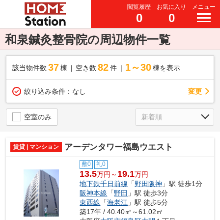
閲覧履歴
お気に入り
メニュー
0
0
和泉鍼灸整骨院の周辺物件一覧
37
82
1～30
該当物件数
棟
空き数
件
棟を表示
変更
絞り込み条件：
なし
空室のみ
アーデンタワー福島ウエスト
賃貸 | マンション
敷0
礼0
13.5
19.1
万円～
万円
地下鉄千日前線
「
野田阪神
」駅 徒歩1分
阪神本線
「
野田
」駅 徒歩3分
東西線
「
海老江
」駅 徒歩5分
築17年 / 40.40㎡～61.02㎡