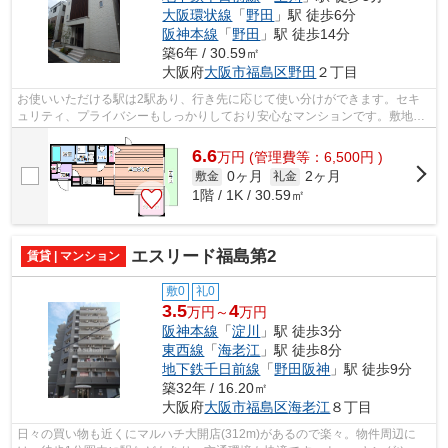
大阪環状線
「
野田
」駅 徒歩6分
阪神本線
「
野田
」駅 徒歩14分
築6年 / 30.59㎡
大阪府
大阪市福島区
野田
２丁目
お使いいただける駅は2駅あり、行き先に応じて使い分けができます。セキ
ュリティ、プライバシーもしっかりしており安心なマンションです。敷地内
ごみ置き場があるため気軽にごみ捨てを...
6.6
万
円
(管理費等：6,500円 )
0ヶ月
2ヶ月
敷金
礼金
1階 / 1K / 30.59㎡
エスリード福島第2
賃貸 | マンション
敷0
礼0
3.5
4
万円～
万円
阪神本線
「
淀川
」駅 徒歩3分
東西線
「
海老江
」駅 徒歩8分
地下鉄千日前線
「
野田阪神
」駅 徒歩9分
築32年 / 16.20㎡
大阪府
大阪市福島区
海老江
８丁目
日々の買い物も近くにマルハチ大開店(312m)があるので楽々。物件周辺に