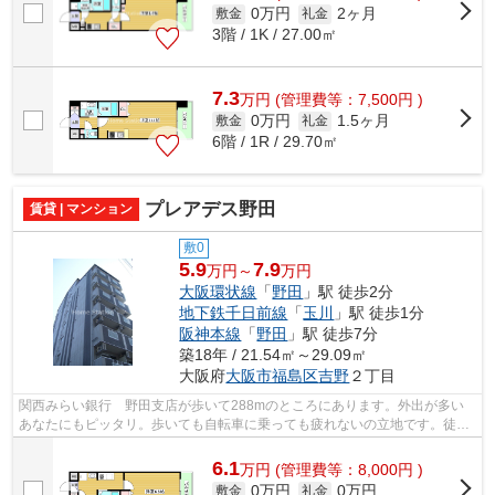
0万円
2ヶ月
敷金
礼金
3階 / 1K / 27.00㎡
7.3
万
円
(管理費等：7,500円 )
0万円
1.5ヶ月
敷金
礼金
6階 / 1R / 29.70㎡
プレアデス野田
賃貸 | マンション
敷0
5.9
7.9
万円～
万円
大阪環状線
「
野田
」駅 徒歩2分
地下鉄千日前線
「
玉川
」駅 徒歩1分
阪神本線
「
野田
」駅 徒歩7分
築18年 / 21.54㎡～29.09㎡
大阪府
大阪市福島区
吉野
２丁目
関西みらい銀行 野田支店が歩いて288mのところにあります。外出が多い
あなたにもピッタリ。歩いても自転車に乗っても疲れないの立地です。徒歩
2分の距離に駅がある物件で、アクセス良...
6.1
万
円
(管理費等：8,000円 )
0万円
0万円
敷金
礼金