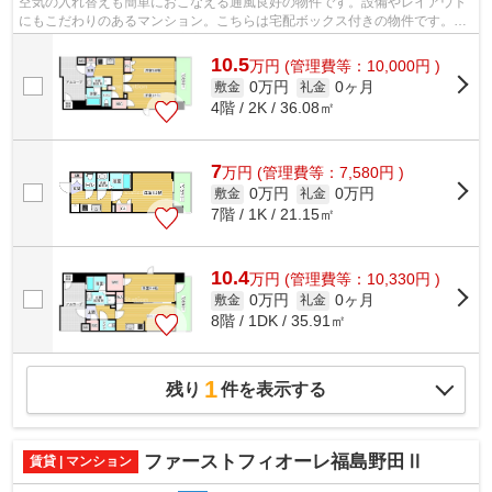
空気の入れ替えも簡単におこなえる通風良好の物件です。設備やレイアウト
にもこだわりのあるマンション。こちらは宅配ボックス付きの物件です。初
期費用が用意出来なくても安心。カー...
10.5
万
円
(管理費等：10,000円 )
0万円
0ヶ月
敷金
礼金
4階 / 2K / 36.08㎡
7
万
円
(管理費等：7,580円 )
0万円
0万円
敷金
礼金
7階 / 1K / 21.15㎡
10.4
万
円
(管理費等：10,330円 )
0万円
0ヶ月
敷金
礼金
8階 / 1DK / 35.91㎡
1
残り
件を表示する
ファーストフィオーレ福島野田Ⅱ
賃貸 | マンション