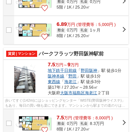
0万円
0万円
敷金
礼金
5階 / 1K / 25.20㎡
6.89
万
円
(管理費等：5,000円 )
0万円
1ヶ月
敷金
礼金
8階 / 1K / 25.20㎡
パークフラッツ野田阪神駅前
賃貸 | マンション
7.5
9
万円～
万円
地下鉄千日前線
「
野田阪神
」駅 徒歩1分
阪神本線
「
野田
」駅 徒歩1分
東西線
「
海老江
」駅 徒歩3分
築17年 / 27.20㎡～28.56㎡
大阪府
大阪市福島区
海老江
２丁目
歩いてすぐ(142m)にはショッピングセンター「WISTE(野田阪神ウイステ)」
もあり、毎日の買い物も楽にできます。マンションから駅までの道のりは、
勾配もなく平坦になっています。階層差...
7.5
万
円
(管理費等：8,000円 )
0万円
8.3万円
敷金
礼金
8階 / 1K / 27.20㎡