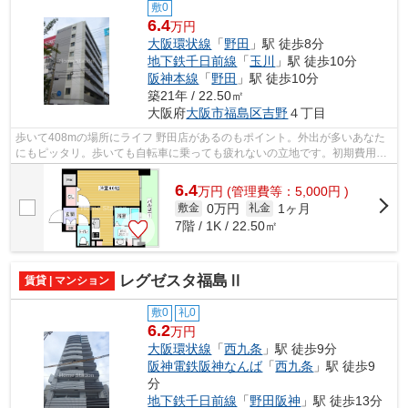
敷0
6.4
万円
大阪環状線
「
野田
」駅 徒歩8分
地下鉄千日前線
「
玉川
」駅 徒歩10分
阪神本線
「
野田
」駅 徒歩10分
築21年 / 22.50㎡
大阪府
大阪市福島区
吉野
４丁目
歩いて408mの場所にライフ 野田店があるのもポイント。外出が多いあなた
にもピッタリ。歩いても自転車に乗っても疲れないの立地です。初期費用カ
ード決済で、リボ払いや分割払いが可能...
6.4
万
円
(管理費等：5,000円 )
0万円
1ヶ月
敷金
礼金
7階 / 1K / 22.50㎡
レグゼスタ福島Ⅱ
賃貸 | マンション
敷0
礼0
6.2
万円
大阪環状線
「
西九条
」駅 徒歩9分
阪神電鉄阪神なんば
「
西九条
」駅 徒歩9
分
地下鉄千日前線
「
野田阪神
」駅 徒歩13分