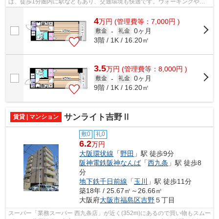
は、徒歩1分圏内に駅などもあり、交通環境も快適です。ウォーキングやラ
ンニングが趣味の方に住んでもらいたいの...
4
万
円
(管理費等：7,000円 )
0ヶ月
敷金
-
礼金
3階 / 1K / 16.20㎡
3.5
万
円
(管理費等：8,000円 )
0ヶ月
敷金
-
礼金
9階 / 1K / 16.20㎡
サンライト吉野Ⅱ
賃貸 | マンション
敷0
礼0
6.2
万円
大阪環状線
「
野田
」駅 徒歩9分
阪神電鉄阪神なんば
「
西九条
」駅 徒歩8
分
地下鉄千日前線
「
玉川
」駅 徒歩11分
築18年 / 25.67㎡～26.66㎡
大阪府
大阪市福島区
吉野
５丁目
スーパー「業務スーパー 西九条店」が近く(352m)にあるので買い物もスムー