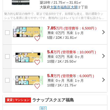
築18年 / 21.75㎡～31.81㎡
大阪府
大阪市福島区
大開
２丁目
魅力的な駅近の物件で、駅まで徒歩8分です。始発駅も使え、朝の通勤ラッ
シュでも座席に座りやすいです。敷地内にはキレイなゴミ捨て場も設けられ
ています。あると便利な宅配ボックス付...
7.85
万
円
(管理費等：6,500円 )
0万円
1ヶ月
敷金
礼金
5階 / 1DK / 31.81㎡
5.6
万
円
(管理費等：10,000円 )
0万円
0ヶ月
敷金
礼金
10階 / 1K / 25.50㎡
5.9
万
円
(管理費等：6,000円 )
0ヶ月
1ヶ月
敷金
礼金
10階 / 1K / 21.75㎡
ラナップスクエア福島
賃貸 | マンション
敷0