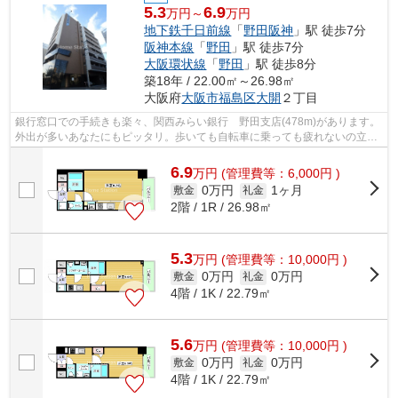
5.3
6.9
万円～
万円
地下鉄千日前線
「
野田阪神
」駅 徒歩7分
阪神本線
「
野田
」駅 徒歩7分
大阪環状線
「
野田
」駅 徒歩8分
築18年 / 22.00㎡～26.98㎡
大阪府
大阪市福島区
大開
２丁目
銀行窓口での手続きも楽々、関西みらい銀行 野田支店(478m)があります。
外出が多いあなたにもピッタリ。歩いても自転車に乗っても疲れないの立地
です。敷地内ごみ置き場があるので、...
6.9
万
円
(管理費等：6,000円 )
0万円
1ヶ月
敷金
礼金
2階 / 1R / 26.98㎡
5.3
万
円
(管理費等：10,000円 )
0万円
0万円
敷金
礼金
4階 / 1K / 22.79㎡
5.6
万
円
(管理費等：10,000円 )
0万円
0万円
敷金
礼金
4階 / 1K / 22.79㎡