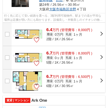
阪神本線
「
野田
」駅 徒歩12分
築24年 / 26.56㎡～30.95㎡
大阪府
大阪市福島区
吉野
４丁目
行く先に応じて安い経路を選べる、3駅利用可能物件。駅までの道が平坦な
場所は足腰が弱い方にも助かります。設備良し・外観良しのイチオシの物
件。できるだけ早めに不動産情報を集めた...
6.4
万
円
(管理費等：8,000円 )
0万円
1ヶ月
敷金
礼金
2階 / 1K / 26.56㎡
6.7
万
円
(管理費等：8,000円 )
0ヶ月
1ヶ月
敷金
礼金
5階 / 1K / 26.56㎡
6.7
万
円
(管理費等：6,500円 )
0万円
1ヶ月
敷金
礼金
6階 / 1K / 30.95㎡
Ark One
賃貸 | マンション