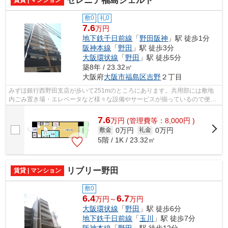
セレニテ福島シェルト
賃貸 | マンション
敷0
礼0
7.6
万円
地下鉄千日前線
「
野田阪神
」駅 徒歩1分
阪神本線
「
野田
」駅 徒歩3分
大阪環状線
「
野田
」駅 徒歩5分
築8年 / 23.32㎡
大阪府
大阪市福島区
吉野
２丁目
みずほ銀行西野田支店が歩いて251mのところにあります。共用部には敷地
内ごみ置き場・エレベータなど様々な設備やサービスが揃っているので便利
です。14階建ての物件です。魅力的で眺...
7.6
万
円
(管理費等：8,000円 )
0万円
0万円
敷金
礼金
5階 / 1K / 23.32㎡
リブリー野田
賃貸 | マンション
敷0
6.4
6.7
万円～
万円
大阪環状線
「
野田
」駅 徒歩6分
地下鉄千日前線
「
玉川
」駅 徒歩7分