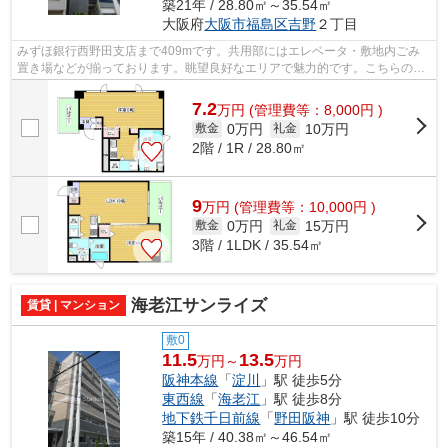
築21年 / 28.80㎡～35.54㎡
大阪府
大阪市福島区
吉野
２丁目
みずほ銀行西野田支店まで409mです。共用部にはエレベータ・敷地内ごみ
置き場などが揃っております。眺望良好なエリアで魅力的です。こちらの物
件はマンションです。こだわり条件、通...
7.2
万
円
(管理費等：8,000円 )
0万円
10万円
敷金
礼金
2階 / 1R / 28.80㎡
9
万
円
(管理費等：10,000円 )
0万円
15万円
敷金
礼金
3階 / 1LDK / 35.54㎡
海老江サンライズ
賃貸 | マンション
敷0
11.5
13.5
万円～
万円
阪神本線
「
淀川
」駅 徒歩5分
東西線
「
海老江
」駅 徒歩8分
地下鉄千日前線
「
野田阪神
」駅 徒歩10分
築15年 / 40.38㎡～46.54㎡