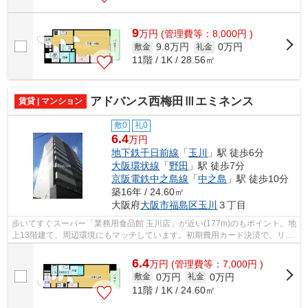
9
万
円
(管理費等：8,000円 )
9.8万円
0万円
敷金
礼金
11階 / 1K / 28.56㎡
アドバンス西梅田Ⅲエミネンス
賃貸 | マンション
敷0
礼0
6.4
万円
地下鉄千日前線
「
玉川
」駅 徒歩6分
大阪環状線
「
野田
」駅 徒歩7分
京阪電鉄中之島線
「
中之島
」駅 徒歩10分
築16年 / 24.60㎡
大阪府
大阪市福島区
玉川
３丁目
歩いてすぐスーパー「業務用食品館 玉川店」が近い(177m)のもポイント。地
上13階建て、周辺環境にもマッチしています。初期費用カード決済で、リボ
払いや分割払いが可能です。大阪市福...
6.4
万
円
(管理費等：7,000円 )
0万円
0万円
敷金
礼金
11階 / 1K / 24.60㎡