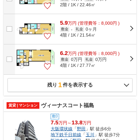
2階 / 1K / 22.46㎡
5.9
万
円
(管理費等：8,000円 )
0ヶ月
敷金
-
礼金
4階 / 1K / 21.54㎡
6.2
万
円
(管理費等：8,000円 )
0万円
0万円
敷金
礼金
4階 / 1K / 27.77㎡
1
残り
件を表示する
ヴィーナスコート福島
賃貸 | マンション
敷0
7.5
13.8
万円～
万円
大阪環状線
「
野田
」駅 徒歩6分
地下鉄千日前線
「
玉川
」駅 徒歩7分