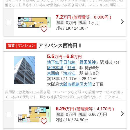
セキュリティ設備がしっかりしているマンション物件です。利便性の高い設
備として注目されているのが敷地内ごみ置き場です。マンションの周辺に駅
が2つあり、よく電車を利用する方にピ...
7.2
万
円
(管理費等：8,000円 )
0万円
1ヶ月
敷金
礼金
7階 / 1K / 24.38㎡
アドバンス西梅田Ⅱ
賃貸 | マンション
5.5
6.8
万円～
万円
地下鉄千日前線
「
野田阪神
」駅 徒歩7分
阪神本線
「
野田
」駅 徒歩8分
東西線
「
海老江
」駅 徒歩8分
築18年 / 21.17㎡～25.11㎡
大阪府
大阪市福島区
大開
２丁目
共用部には敷地内ごみ置き場・エレベータなど様々な設備やサービスが揃っ
ているので便利です。駅から徒歩7分の位置にある物件なので、アクセスも
良好です。シンプルながらも風の通り道...
6.25
万
円
(管理費等：4,170円 )
0万円
6.667万円
敷金
礼金
2階 / 1K / 24.80㎡