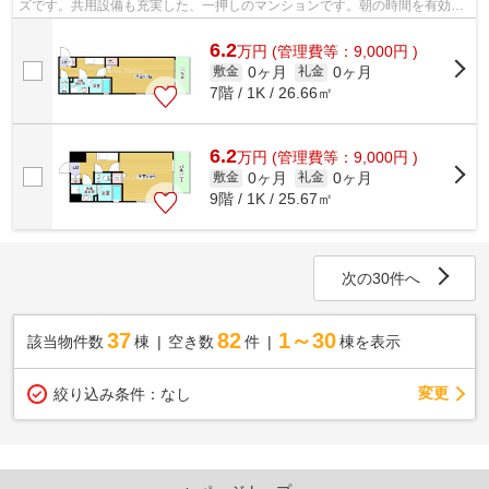
ズです。共用設備も充実した、一押しのマンションです。朝の時間を有効活
用できる敷地内ごみ置き場のあるマン...
6.2
万
円
(管理費等：9,000円 )
0ヶ月
0ヶ月
敷金
礼金
7階 / 1K / 26.66㎡
6.2
万
円
(管理費等：9,000円 )
0ヶ月
0ヶ月
敷金
礼金
9階 / 1K / 25.67㎡
次の30件へ
37
82
1～30
該当物件数
棟
空き数
件
棟を表示
変更
絞り込み条件：
なし