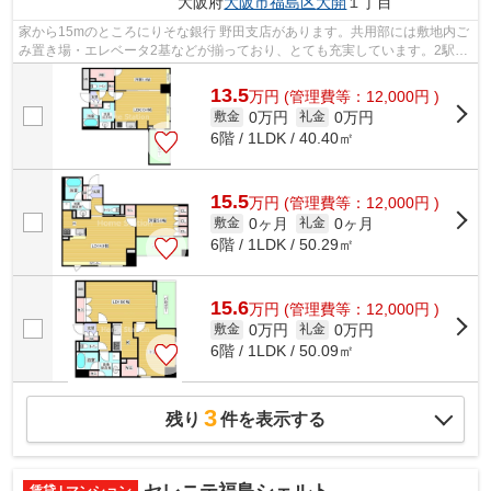
大阪府
大阪市福島区
大開
１丁目
家から15mのところにりそな銀行 野田支店があります。共用部には敷地内ご
み置き場・エレベータ2基などが揃っており、とても充実しています。2駅利
用可能な物件なので、交通経路を選ぶ...
13.5
万
円
(管理費等：12,000円 )
0万円
0万円
敷金
礼金
6階 / 1LDK / 40.40㎡
15.5
万
円
(管理費等：12,000円 )
0ヶ月
0ヶ月
敷金
礼金
6階 / 1LDK / 50.29㎡
15.6
万
円
(管理費等：12,000円 )
0万円
0万円
敷金
礼金
6階 / 1LDK / 50.09㎡
3
残り
件を表示する