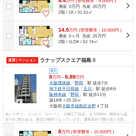
8.4
万
円
(管理費等：9,000円 )
0万円
20万円
敷金
礼金
2階 / 1K / 31.51㎡
14.5
万
円
(管理費等：10,000円 )
0ヶ月
25万円
敷金
礼金
2階 / 1LDK / 52.74㎡
ラナップスクエア福島Ⅱ
賃貸 | マンション
敷0
6
6.89
万円～
万円
大阪環状線
「
野田
」駅 徒歩7分
地下鉄千日前線
「
玉川
」駅 徒歩8分
阪神本線
「
野田
」駅 徒歩11分
築18年 / 25.20㎡
大阪府
大阪市福島区
吉野
４丁目
歩いてすぐ。コンビニ「ローソン 大開三丁目店」まで389m。物件から徒
歩7分に駅のある、駅近の物件となっています。通風良好で陽の当たる気持
ちの良いマンションをご提供いたします。...
6
万
円
(管理費等：10,000円 )