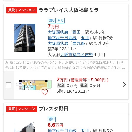
ララプレイス大阪福島ミラ
賃貸 | マンション
敷0
礼0
7
万円
大阪環状線
「
野田
」駅 徒歩5分
地下鉄千日前線
「
玉川
」駅 徒歩7分
大阪環状線
「
西九条
」駅 徒歩8分
築7年 / 23.11㎡
大阪府
大阪市福島区
吉野
４丁目
近場にコンビニがあるのもポイント。お使いいただける駅は2駅あり、行き
先に応じて使い分けができます。綺麗好きな方にも満足の内装にこだわった
マンションタイプ。できるだけ早めに不...
7
万
円
(管理費等：5,000円 )
0万円
0ヶ月
敷金
礼金
5階 / 1K / 23.11㎡
プレスタ野田
賃貸 | マンション
敷0
6.6
万円
地下鉄千日前線
「
玉川
」駅 徒歩5分