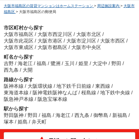
大阪市福島区の賃貸マンションはホームステーション
>
周辺施設案内
>
大阪市
福島区
>
大阪市福島区の郵便局
市区町村から探す
大阪市福島区
/
大阪市西淀川区
/
大阪市北区
/
大阪市此花区
/
大阪市港区
/
大阪市淀川区
/
大阪市西区
/
大阪市東成区
/
大阪市都島区
/
大阪市中央区
町名から探す
吉野
/
海老江
/
福島
/
鷺洲
/
玉川
/
姫里
/
大淀中
/
野田
/
西九条
/
大開
路線から探す
阪神本線
/
大阪環状線
/
地下鉄千日前線
/
東西線
/
東海道本線
/
阪神電鉄阪神なんば
/
桜島線
/
地下鉄中央線
/
阪急神戸本線
/
阪急宝塚本線
駅から探す
野田阪神
/
野田
/
福島
/
海老江
/
西九条
/
御幣島
/
新福島
/
塚本
/
姫島
/
弁天町