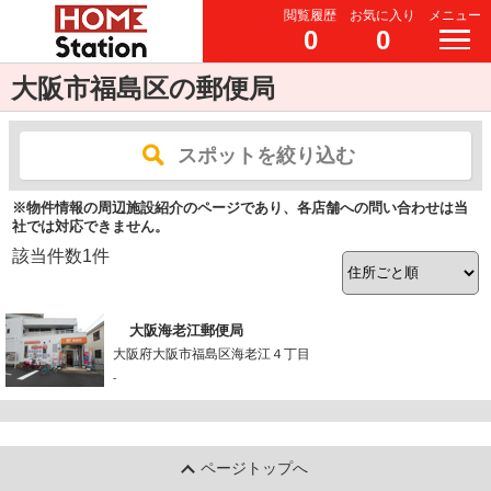
閲覧履歴
お気に入り
メニュー
0
0
大阪市福島区の郵便局
スポットを絞り込む
※物件情報の周辺施設紹介のページであり、各店舗への問い合わせは当
社では対応できません。
該当件数
1
件
大阪海老江郵便局
大阪府大阪市福島区海老江４丁目
-
ページトップへ