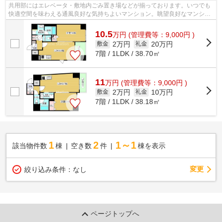
共用部にはエレベータ・敷地内ごみ置き場などが揃っております。いつでも
快適空間を味わえる通風良好な気持ちよいマンション。眺望良好なマンショ
ンです。日頃から電車をよく利用する...
10.5
万
円
(管理費等：9,000円 )
2万円
20万円
敷金
礼金
7階 / 1LDK / 38.70㎡
11
万
円
(管理費等：9,000円 )
2万円
10万円
敷金
礼金
7階 / 1LDK / 38.18㎡
1
2
1～1
該当物件数
棟
空き数
件
棟を表示
変更
絞り込み条件：
なし
ページトップへ