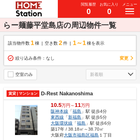
閲覧履歴
お気に入り
メニュー
0
0
らー麺藤平堂島店の周辺物件一覧
1
2
1～1
該当物件数
棟
空き数
件
棟を表示
変更
絞り込み条件：
なし
空室のみ
D-Rest Nakanoshima
賃貸 | マンション
10.5
11
万円～
万円
阪神本線
「
福島
」駅 徒歩4分
東西線
「
新福島
」駅 徒歩5分
大阪環状線
「
福島
」駅 徒歩6分
築17年 / 38.18㎡～38.70㎡
大阪府
大阪市福島区
福島
１丁目