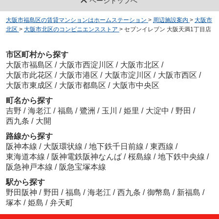
ページトップへ
大阪市福島区の賃貸マンションはホームステーション
>
周辺施設案内
>
大阪市
北区
>
大阪市北区のコンビニエンスストア
>
セブンイレブン 大阪天満1丁目店
市区町村から探す
大阪市福島区
/
大阪市西淀川区
/
大阪市北区
/
大阪市此花区
/
大阪市港区
/
大阪市淀川区
/
大阪市西区
/
大阪市東成区
/
大阪市都島区
/
大阪市中央区
町名から探す
吉野
/
海老江
/
福島
/
鷺洲
/
玉川
/
姫里
/
大淀中
/
野田
/
西九条
/
大開
路線から探す
阪神本線
/
大阪環状線
/
地下鉄千日前線
/
東西線
/
東海道本線
/
阪神電鉄阪神なんば
/
桜島線
/
地下鉄中央線
/
阪急神戸本線
/
阪急宝塚本線
駅から探す
野田阪神
/
野田
/
福島
/
海老江
/
西九条
/
御幣島
/
新福島
/
塚本
/
姫島
/
弁天町