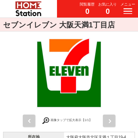
閲覧履歴
お気に入り
メニュー
0
0
セブンイレブン 大阪天満1丁目店
前
次
画像タップで拡大表示【
1
/1】
所在地
大阪府大阪市北区天満１丁目19-4