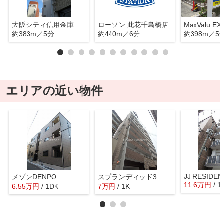
大阪シティ信用金庫西九条支店
ローソン 此花千鳥橋店
約383m／5分
約440m／6分
約398m／
エリアの近い物件
メゾンDENPO
スプランディッド3
11.6
万
円
/
6.55
万
円
/ 1DK
7
万
円
/ 1K