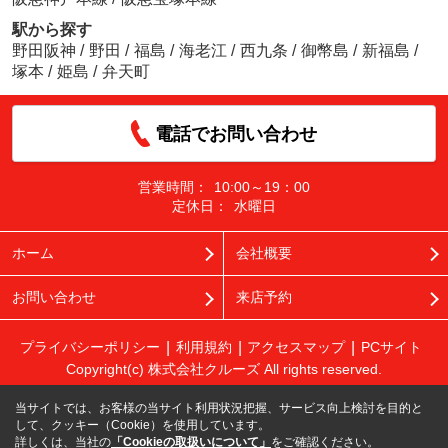
駅から探す
野田阪神
/
野田
/
福島
/
海老江
/
西九条
/
御幣島
/
新福島
/
塚本
/
姫島
/
弁天町
電話でお問い合わせ
営業時間：
10:00～19：00
定休日：
水曜日
ホーム
会社概要
お問い合わせ
来店予約
プライバシーポリシー
利用規約
アクセスマップ
PCサイト
Copyright(c) 株式会社クルーズ All rights reserved.
当サイトでは、お客様の当サイト利用状況把握、サービス向上検討を目的と
して、クッキー（Cookie）を使用しています。
詳しくは、当社の
「Cookieの取扱いについて」
をご確認ください。