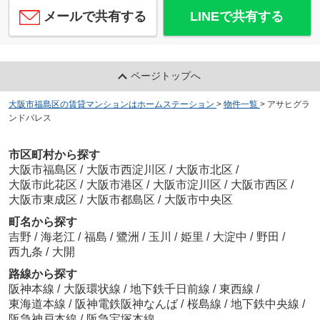
メールで共有する
LINEで共有する
ページトップへ
大阪市福島区の賃貸マンションはホームステーション
>
物件一覧
>
アサヒグラ
ンドパレス
市区町村から探す
大阪市福島区
/
大阪市西淀川区
/
大阪市北区
/
大阪市此花区
/
大阪市港区
/
大阪市淀川区
/
大阪市西区
/
大阪市東成区
/
大阪市都島区
/
大阪市中央区
町名から探す
吉野
/
海老江
/
福島
/
鷺洲
/
玉川
/
姫里
/
大淀中
/
野田
/
西九条
/
大開
路線から探す
阪神本線
/
大阪環状線
/
地下鉄千日前線
/
東西線
/
東海道本線
/
阪神電鉄阪神なんば
/
桜島線
/
地下鉄中央線
/
阪急神戸本線
/
阪急宝塚本線