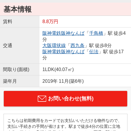
基本情報
賃料
8.8万円
阪神電鉄阪神なんば
「
千鳥橋
」駅 徒歩4
分
交通
大阪環状線
「
西九条
」駅 徒歩8分
阪神電鉄阪神なんば
「
伝法
」駅 徒歩17
分
間取り(面積)
1LDK(40.07㎡)
築年月
2019年 11月(築6年)
お問い合わせ(無料)
こちらは初期費用をカードでお支払いいただける物件なので、
支払い手続きの手間が省けます。駅まで徒歩4分の位置に立地