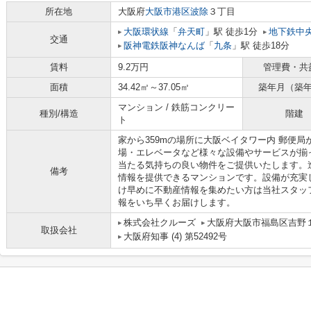
所在地
大阪府
大阪市港区
波除
３丁目
大阪環状線
「
弁天町
」駅 徒歩1分
地下鉄中
交通
阪神電鉄阪神なんば
「
九条
」駅 徒歩18分
賃料
9.2万円
管理費・共
面積
34.42㎡～37.05㎡
築年月（築
マンション / 鉄筋コンクリー
種別/構造
階建
ト
家から359mの場所に大阪ベイタワー内 郵便
場・エレベータなど様々な設備やサービスが揃
当たる気持ちの良い物件をご提供いたします。
備考
情報を提供できるマンションです。設備が充実
け早めに不動産情報を集めたい方は当社スタッ
報をいち早くお届けします。
株式会社クルーズ
大阪府大阪市福島区吉野１丁
取扱会社
大阪府知事 (4) 第52492号