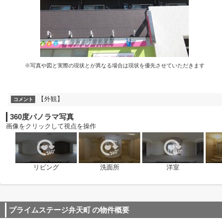
※写真や図と実際の現状とが異なる場合は現状を優先させていただきます
【外観】
コメント
360度パノラマ写真
画像をクリックして視点を操作
リビング
洗面所
洋室
プライムステージ弁天町
の物件概要