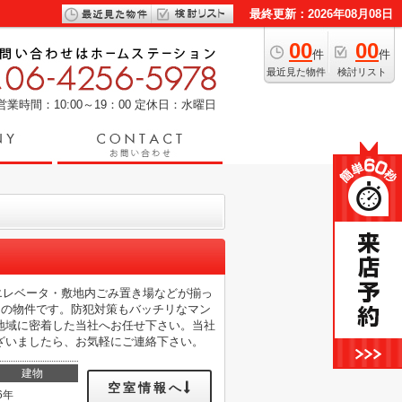
最終更新：2026年08月08日
00
00
件
件
最近見た物件
検討リスト
営業時間：10:00～19：00
定休日：水曜日
はエレベータ・敷地内ごみ置き場などが揃っ
ての物件です。防犯対策もバッチリなマン
地域に密着した当社へお任せ下さい。当社
ざいましたら、お気軽にご連絡下さい。
建物
空室情報へ
6年