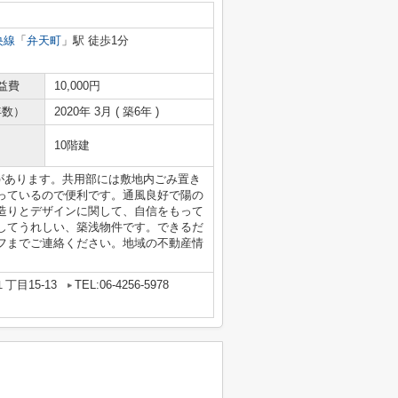
央線
「
弁天町
」駅 徒歩1分
益費
10,000円
年数）
2020年 3月 ( 築6年 )
10階建
局があります。共用部には敷地内ごみ置き
っているので便利です。通風良好で陽の
造りとデザインに関して、自信をもって
してうれしい、築浅物件です。できるだ
フまでご連絡ください。地域の不動産情
目15-13
TEL:06-4256-5978