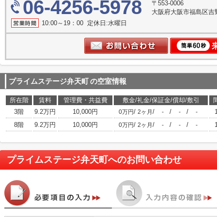
06-4256-5978
〒553-0006
大阪府大阪市福島区吉野
10:00～19：00 定休日:水曜日
プライムステージ弁天町
の空室情報
所在階
賃料
管理費・共益費
敷金/礼金/保証金/償却/敷引
3階
9.2万円
10,000円
/
/
/
/
0万円
2ヶ月
-
-
-
8階
9.2万円
10,000円
/
/
/
/
0万円
2ヶ月
-
-
-
プライムステージ弁天町
へのお問い合わせ