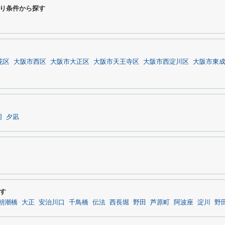
り条件から探す
花区
大阪市西区
大阪市大正区
大阪市天王寺区
大阪市西淀川区
大阪市東
岡
夕凪
す
朝潮橋
大正
安治川口
千鳥橋
伝法
西長堀
野田
芦原町
阿波座
淀川
野