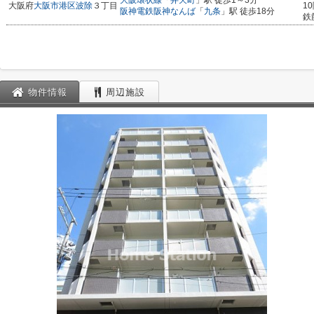
大阪環状線
「
弁天町
」駅 徒歩1～3分
大阪府
大阪市港区
波除
３丁目
1
阪神電鉄阪神なんば
「
九条
」駅 徒歩18分
鉄
物件情報
周辺施設