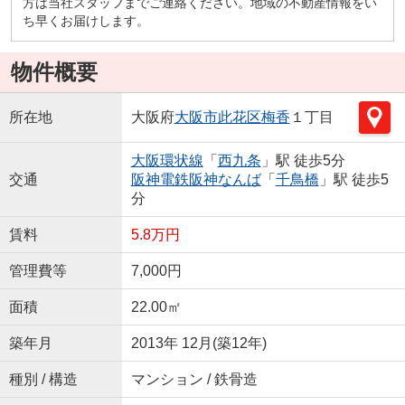
方は当社スタッフまでご連絡ください。地域の不動産情報をい
ち早くお届けします。
物件概要
所在地
大阪府
大阪市此花区
梅香
１丁目
大阪環状線
「
西九条
」駅 徒歩5分
交通
阪神電鉄阪神なんば
「
千鳥橋
」駅 徒歩5
分
賃料
5.8万円
管理費等
7,000円
面積
22.00㎡
築年月
2013年 12月(築12年)
種別 / 構造
マンション / 鉄骨造