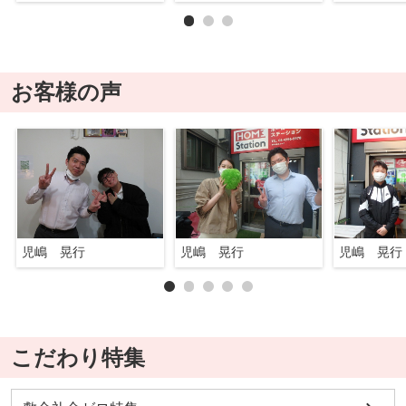
お客様の声
児嶋 晃行
児嶋 晃行
児嶋 晃行
こだわり特集