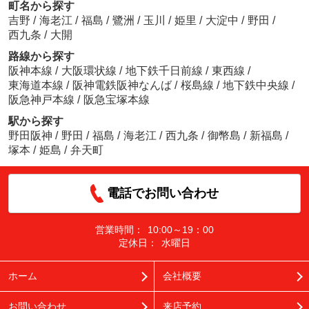
町名から探す
吉野
/
海老江
/
福島
/
鷺洲
/
玉川
/
姫里
/
大淀中
/
野田
/
西九条
/
大開
路線から探す
阪神本線
/
大阪環状線
/
地下鉄千日前線
/
東西線
/
東海道本線
/
阪神電鉄阪神なんば
/
桜島線
/
地下鉄中央線
/
阪急神戸本線
/
阪急宝塚本線
駅から探す
野田阪神
/
野田
/
福島
/
海老江
/
西九条
/
御幣島
/
新福島
/
塚本
/
姫島
/
弁天町
電話でお問い合わせ
営業時間：
10:00～19：00
定休日：
水曜日
ホーム
会社概要
お問い合わせ
来店予約