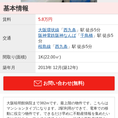
基本情報
賃料
5.8万円
大阪環状線
「
西九条
」駅 徒歩5分
阪神電鉄阪神なんば
「
千鳥橋
」駅 徒歩5
交通
分
桜島線
「
西九条
」駅 徒歩5分
間取り(面積)
1K(22.00㎡)
築年月
2013年 12月(築12年)
お問い合わせ(無料)
大阪暁明館病院まで382mです。最上階の物件です。こちらは
マンションタイプになります。2駅利用ができて、電車での移
動に役立つ物件です。できるだけ早めに不動産情報を集めたい