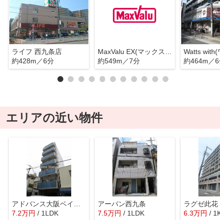
ライフ 西九条店
MaxValu EX(マックスバリュ エクスプレス) 千鳥橋店
約428m／6分
約549m／7分
約464m／
エリアの近い物件
アドバンス大阪ベイカルム
アーバン西九条
ラグゼ此花
7.2
万
円
/ 1LDK
7.5
万
円
/ 1LDK
6.3
万
円
/ 1