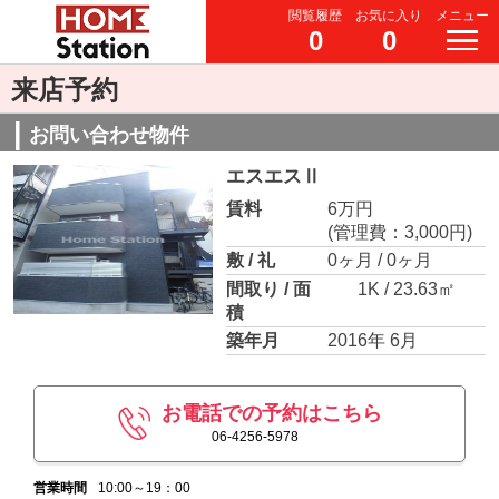
閲覧履歴
お気に入り
メニュー
0
0
来店予約
お問い合わせ物件
エスエスⅡ
賃料
6万円
(管理費：3,000円)
敷 / 礼
0ヶ月 / 0ヶ月
間取り / 面
1K / 23.63㎡
積
築年月
2016年 6月
お電話での予約はこちら
06-4256-5978
営業時間
10:00～19：00