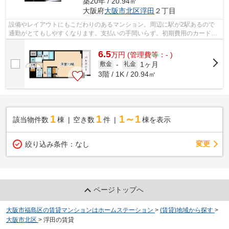
築20年 / 20.94㎡
大阪府
大阪市北区
浮田
２丁目
設備やレイアウトにもこだわりのあるマンション。周辺に駅が2駅あるので
通勤がとてもしやすくなります。支払いの手間いらず。初期費用のカード決
済が可能です。大阪市北区エリアにある...
6.5
万
円
(管理費等：- )
1ヶ月
敷金
-
礼金
3階 / 1K / 20.94㎡
1
1
1～1
該当物件数
棟
空き数
件
棟を表示
変更
絞り込み条件：
なし
ページトップへ
大阪市福島区の賃貸マンションはホームステーション
>
(賃貸)地域から探す
>
大阪市北区
>
浮田の賃貸