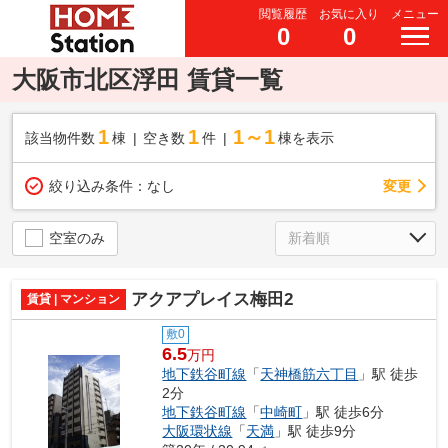
閲覧履歴
お気に入り
メニュー
0
0
大阪市北区浮田 賃貸一覧
1
1
1～1
該当物件数
棟
空き数
件
棟を表示
変更
絞り込み条件：
なし
空室のみ
アクアプレイス梅田2
賃貸 | マンション
敷0
6.5
万円
地下鉄谷町線
「
天神橋筋六丁目
」駅 徒歩
2分
地下鉄谷町線
「
中崎町
」駅 徒歩6分
大阪環状線
「
天満
」駅 徒歩9分