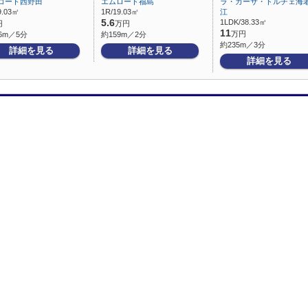
Kコート西野田
エムロード福島
ラ・カーサ・ドルチェ海
9.03㎡
1R/19.03㎡
江
5.6
1LDK/38.33㎡
円
万円
11
万円
6m／5分
約159m／2分
約235m／3分
詳細を見る
詳細を見る
詳細を見る