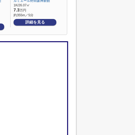
老
ルミエール野田阪神新館
1K/26.07㎡
7.3
万円
約355m／5分
詳細を見る