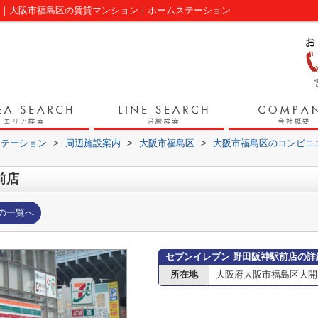
ジ｜大阪市福島区の賃貸マンション｜ホームステーション
ステーション
>
周辺施設案内
>
大阪市福島区
>
大阪市福島区のコンビニ
前店
の一覧へ
セブンイレブン 野田阪神駅前店の詳
所在地
大阪府大阪市福島区大開１