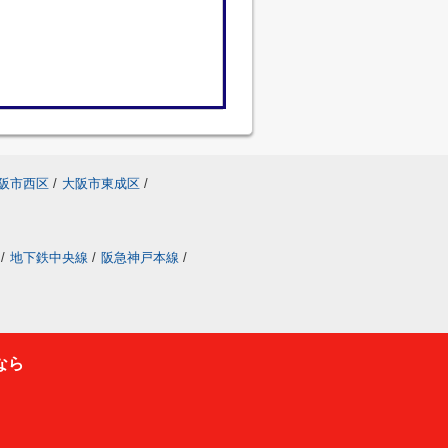
阪市西区
/
大阪市東成区
/
/
地下鉄中央線
/
阪急神戸本線
/
なら