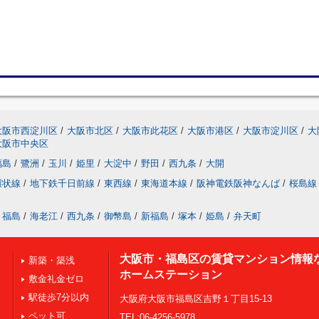
大阪市西淀川区
/
大阪市北区
/
大阪市此花区
/
大阪市港区
/
大阪市淀川区
/
大
大阪市中央区
福島
/
鷺洲
/
玉川
/
姫里
/
大淀中
/
野田
/
西九条
/
大開
環状線
/
地下鉄千日前線
/
東西線
/
東海道本線
/
阪神電鉄阪神なんば
/
桜島線
福島
/
海老江
/
西九条
/
御幣島
/
新福島
/
塚本
/
姫島
/
弁天町
大阪市・福島区の賃貸マンション情報
新築・築浅
ホームステーション
敷金礼金ゼロ
駅徒歩7分以内
大阪府大阪市福島区吉野１丁目15-13
ペット可
TEL:06-4256-5978