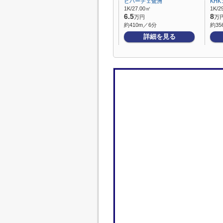
ビバーチェ鷺洲
KH
1K/27.00㎡
1K/2
6.5
8
万円
万
約410m／6分
約35
詳細を見る