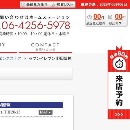
最終更新：2026年08月06日
00
00
件
件
最近見た物件
検討リスト
営業時間：10:00～19：00
定休日：水曜日
エンスストア
>
セブンイレブン 野田阪神
細情報
丁目20-13
MAP
▼