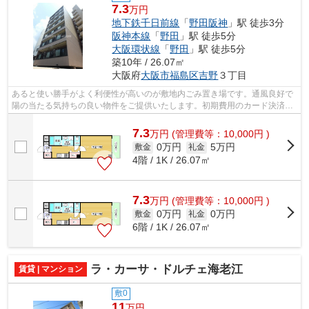
7.3
万円
地下鉄千日前線
「
野田阪神
」駅 徒歩3分
阪神本線
「
野田
」駅 徒歩5分
大阪環状線
「
野田
」駅 徒歩5分
築10年 / 26.07㎡
大阪府
大阪市福島区
吉野
３丁目
あると使い勝手がよく利便性が高いのが敷地内ごみ置き場です。通風良好で
陽の当たる気持ちの良い物件をご提供いたします。初期費用のカード決済が
できます。エレベーター付き物件です...
7.3
万
円
(管理費等：10,000円 )
0万円
5万円
敷金
礼金
4階 / 1K / 26.07㎡
7.3
万
円
(管理費等：10,000円 )
0万円
0万円
敷金
礼金
6階 / 1K / 26.07㎡
ラ・カーサ・ドルチェ海老江
賃貸 | マンション
敷0
11
万円