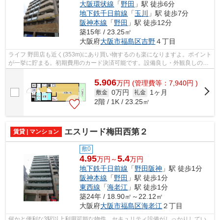
大阪環状線
「
野田
」駅 徒歩6分
地下鉄千日前線
「
玉川
」駅 徒歩7分
阪神本線
「
野田
」駅 徒歩12分
築15年 / 23.25㎡
大阪府
大阪市福島区
吉野
４丁目
ライフ 野田店も近く(353m)にあり買い物するのも楽になりますよ。ポイント
が一挙に貯まる。初期費用のカード決済可能です。設備良し・外観良しのイ
チオシの物件。大阪市福島区エリアと...
5.906
万
円
(管理費等：7,940円 )
0万円
1ヶ月
敷金
礼金
2階 / 1K / 23.25㎡
エスリード梅田西第２
賃貸 | マンション
敷0
4.95
5.4
万円～
万円
地下鉄千日前線
「
野田阪神
」駅 徒歩1分
阪神本線
「
野田
」駅 徒歩1分
東西線
「
海老江
」駅 徒歩1分
築24年 / 18.90㎡～22.12㎡
大阪府
大阪市福島区
海老江
２丁目
何かと便利な3駅以上利用可能な物件。セキュリティ設備がしっかりしてい