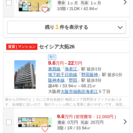
1ヶ月
1ヶ月
敷金
礼金
10階 / 2LDK / 42.84㎡
1
残り
件を表示する
セイシア大拓26
賃貸 | マンション
敷0
9.6
22
万円～
万円
東西線
「
海老江
」駅 徒歩1分
地下鉄千日前線
「
野田阪神
」駅 徒歩1分
阪神本線
「
野田
」駅 徒歩3分
築4年 / 33.94㎡～68.21㎡
大阪府
大阪市福島区
海老江
５丁目
家から243mのところに三井住友銀行 梅田エリア西野田オフィスがありま
す。始発駅に近いので、朝のラッシュ時にも電車に座りやすいです。病気予
防にもなる、通気性の良い快適な物件です...
9.6
万
円
(管理費等：12,000円 )
0万円
20万円
敷金
礼金
3階 / 1R / 33.94㎡