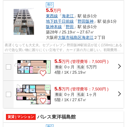
敷0
5.5
万円
東西線
「
海老江
」駅 徒歩1分
地下鉄千日前線
「
野田阪神
」駅 徒歩1分
阪神本線
「
野田
」駅 徒歩1分
築28年 / 25.19㎡～27.67㎡
大阪府
大阪市福島区
海老江
２丁目
夜遅くなっても大丈夫。セブンイレブン 野田阪神駅前店が近く(158m)にある
ので急な買い物に困りにくい立地です。カード派の方に嬉しい。初期費用の
カード決済が可能です。物件の周辺に...
5.5
万
円
(管理費等：7,500円 )
0ヶ月
5万円
敷金
礼金
4階 / 1K / 25.19㎡
5.5
万
円
(管理費等：7,500円 )
0ヶ月
1ヶ月
敷金
礼金
5階 / 1K / 27.67㎡
パレス東洋福島館
賃貸 | マンション
敷0