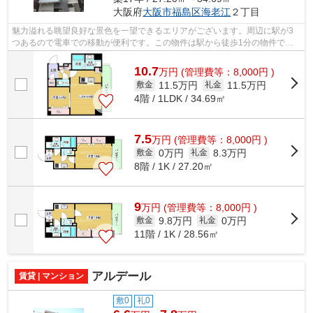
大阪府
大阪市福島区
海老江
２丁目
魅力溢れる眺望良好な景色を一望できるエリアがございます。周辺に駅が3
つあるので電車での移動が便利です。この物件は駅から徒歩1分の物件で
す。設備充実、防犯性も高い安心のマンシ...
10.7
万
円
(管理費等：8,000円 )
11.5万円
11.5万円
敷金
礼金
4階 / 1LDK / 34.69㎡
7.5
万
円
(管理費等：8,000円 )
0万円
8.3万円
敷金
礼金
8階 / 1K / 27.20㎡
9
万
円
(管理費等：8,000円 )
9.8万円
0万円
敷金
礼金
11階 / 1K / 28.56㎡
アルデール
賃貸 | マンション
敷0
礼0