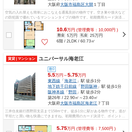
大阪府
大阪市福島区
大開
１丁目
空気の入れ替えも簡単におこなえる通風良好の物件です。空き巣や放火など
の防犯面で優れているマンションタイプの物件です。初期費用カード決済可
能なので、現金を用意する手間が省け...
10.6
万
円
(管理費等：10,000円 )
5万円
25万円
敷金
礼金
6階 / 2LDK / 60.73㎡
ユニバーサル海老江
賃貸 | マンション
敷0
5.5
5.75
万円～
万円
東西線
「
海老江
」駅 徒歩1分
地下鉄千日前線
「
野田阪神
」駅 徒歩1分
阪神本線
「
野田
」駅 徒歩2分
築26年 / 22.90㎡～23.40㎡
大阪府
大阪市福島区
海老江
７丁目
三井住友銀行西野田支店まで158mです。徒歩1分に駅がある物件です。道が
平坦だと買い物も快適にできますね。初期費用のカード決済で、ポイントや
マイルをおすすめに貯められます。当社...
5.75
万
円
(管理費等：7,500円 )