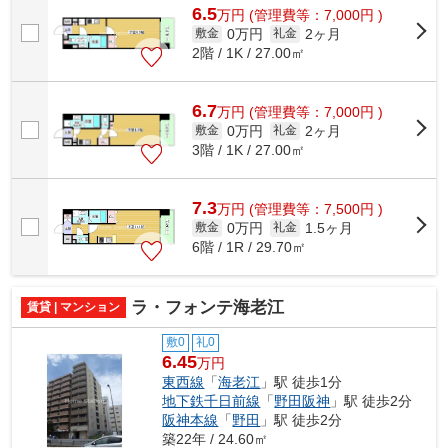
6.5
万
円
(管理費等：7,000円 )
0万円
2ヶ月
敷金
礼金
2階 / 1K / 27.00㎡
6.7
万
円
(管理費等：7,000円 )
0万円
2ヶ月
敷金
礼金
3階 / 1K / 27.00㎡
7.3
万
円
(管理費等：7,500円 )
0万円
1.5ヶ月
敷金
礼金
6階 / 1R / 29.70㎡
ラ・フォンテ海老江
賃貸 | マンション
敷0
礼0
6.45
万円
東西線
「
海老江
」駅 徒歩1分
地下鉄千日前線
「
野田阪神
」駅 徒歩2分
阪神本線
「
野田
」駅 徒歩2分
築22年 / 24.60㎡