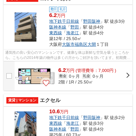
敷0
礼0
6.2
万円
地下鉄千日前線
「
野田阪神
」駅 徒歩3分
阪神本線
「
野田
」駅 徒歩4分
東西線
「
海老江
」駅 徒歩4分
築12年 / 25.50㎡
大阪府
大阪市福島区
大開
１丁目
通気性の良い安心のマンションです。健康な体は新鮮な空気を吸うところか
ら。こちらの2014年築の物件は多くの方からご好評を頂いてます。初期費用
のカード決済ができます。眺めの良い...
6.2
万
円
(管理費等：7,000円 )
0ヶ月
0ヶ月
敷金
礼金
2階 / 1R / 25.50㎡
エクセル
賃貸 | マンション
10.6
万円
地下鉄千日前線
「
野田阪神
」駅 徒歩2分
東西線
「
海老江
」駅 徒歩3分
阪神本線
「
野田
」駅 徒歩4分
築25年 / 60.73㎡