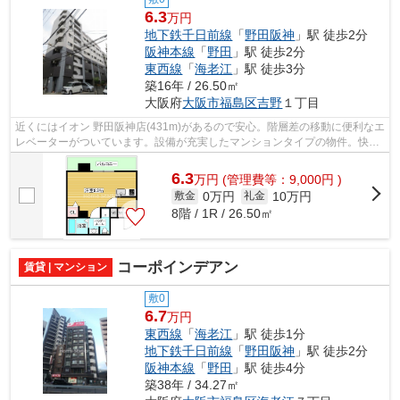
6.3
万円
地下鉄千日前線
「
野田阪神
」駅 徒歩2分
阪神本線
「
野田
」駅 徒歩2分
東西線
「
海老江
」駅 徒歩3分
築16年 / 26.50㎡
大阪府
大阪市福島区
吉野
１丁目
近くにはイオン 野田阪神店(431m)があるので安心。階層差の移動に便利なエ
レベーターがついています。設備が充実したマンションタイプの物件。快適
な室内で高ニーズの平成22年築の物件...
6.3
万
円
(管理費等：9,000円 )
0万円
10万円
敷金
礼金
8階 / 1R / 26.50㎡
コーポインデアン
賃貸 | マンション
敷0
6.7
万円
東西線
「
海老江
」駅 徒歩1分
地下鉄千日前線
「
野田阪神
」駅 徒歩2分
阪神本線
「
野田
」駅 徒歩4分
築38年 / 34.27㎡