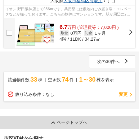
大阪府
大阪市福島区
海老江
７丁目
イオン 野田阪神店まで366mです。共用部には敷地内ごみ置き場・エレベー
タなどが揃っております。こちらの物件はマンションです。駅が周辺に2つ
あるので行動範囲が広がります。眺望良...
6.7
万
円
(管理費等：7,000円 )
0万円
1ヶ月
敷金
礼金
4階 / 1LDK / 34.27㎡
次の30件へ
33
74
1～30
該当物件数
棟
空き数
件
棟を表示
変更
絞り込み条件：
なし
ページトップへ
市区町村から探す