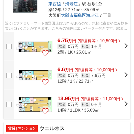
東西線
「
海老江
」駅 徒歩1分
築12年 / 22.71㎡～35.09㎡
大阪府
大阪市福島区
海老江
７丁目
近くにファミリーマート西野田店(353m)があるので、気軽に夜食や飲み物を
買いに行くことができます。こちらの物件はエレベーター付きです。駅まで
1分と、駅近でアクセスも良好な物件で...
6.75
万
円
(管理費等：10,500円 )
0万円
1ヶ月
敷金
礼金
2階 / 1K / 25.01㎡
6.6
万
円
(管理費等：10,000円 )
0万円
7.6万円
敷金
礼金
12階 / 1K / 22.71㎡
13.95
万
円
(管理費等：11,000円 )
0万円
0ヶ月
敷金
礼金
14階 / 1LDK / 35.09㎡
ウェルネス
賃貸 | マンション