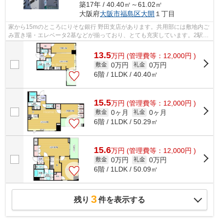
築17年 / 40.40㎡～61.02㎡
大阪府
大阪市福島区
大開
１丁目
家から15mのところにりそな銀行 野田支店があります。共用部には敷地内ご
み置き場・エレベータ2基などが揃っており、とても充実しています。2駅利
用可能な物件なので、交通経路を選ぶ...
13.5
万
円
(管理費等：12,000円 )
0万円
0万円
敷金
礼金
6階 / 1LDK / 40.40㎡
15.5
万
円
(管理費等：12,000円 )
0ヶ月
0ヶ月
敷金
礼金
6階 / 1LDK / 50.29㎡
15.6
万
円
(管理費等：12,000円 )
0万円
0万円
敷金
礼金
6階 / 1LDK / 50.09㎡
3
残り
件を表示する