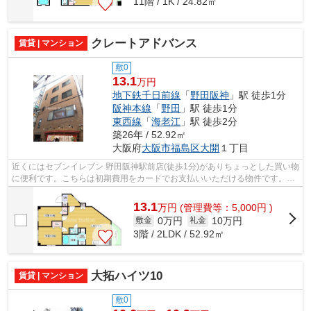
11階 / 1K / 24.82㎡
クレートアドバンス
賃貸 | マンション
敷0
13.1
万円
地下鉄千日前線
「
野田阪神
」駅 徒歩1分
阪神本線
「
野田
」駅 徒歩1分
東西線
「
海老江
」駅 徒歩2分
築26年 / 52.92㎡
大阪府
大阪市福島区
大開
１丁目
近くにはセブンイレブン 野田阪神駅前店(徒歩1分)がありちょっとした買い物
に便利です。こちらは初期費用をカードでお支払いいただける物件です。電
車でのアクセスを快適なものにする...
13.1
万
円
(管理費等：5,000円 )
0万円
10万円
敷金
礼金
3階 / 2LDK / 52.92㎡
大拓ハイツ10
賃貸 | マンション
敷0