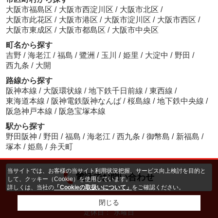
大阪市福島区
/
大阪市西淀川区
/
大阪市北区
/
大阪市此花区
/
大阪市港区
/
大阪市淀川区
/
大阪市西区
/
大阪市東成区
/
大阪市都島区
/
大阪市中央区
町名から探す
吉野
/
海老江
/
福島
/
鷺洲
/
玉川
/
姫里
/
大淀中
/
野田
/
西九条
/
大開
路線から探す
阪神本線
/
大阪環状線
/
地下鉄千日前線
/
東西線
/
東海道本線
/
阪神電鉄阪神なんば
/
桜島線
/
地下鉄中央線
/
阪急神戸本線
/
阪急宝塚本線
駅から探す
野田阪神
/
野田
/
福島
/
海老江
/
西九条
/
御幣島
/
新福島
/
塚本
/
姫島
/
弁天町
当サイトでは、お客様の当サイト利用状況把握、サービス向上検討を目的と
電話でお問い合わせ
して、クッキー（Cookie）を使用しています。
詳しくは、当社の
「Cookieの取扱いについて」
をご確認ください。
閉じる
営業時間：
10:00～19：00
定休日：
水曜日