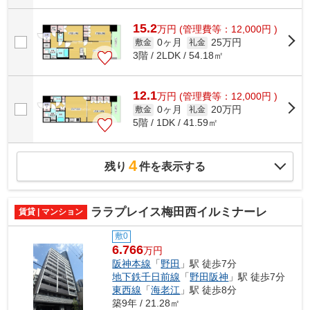
15.2
万
円
(管理費等：12,000円 )
0ヶ月
25万円
敷金
礼金
3階 / 2LDK / 54.18㎡
12.1
万
円
(管理費等：12,000円 )
0ヶ月
20万円
敷金
礼金
5階 / 1DK / 41.59㎡
4
残り
件を表示する
ララプレイス梅田西イルミナーレ
賃貸 | マンション
敷0
6.766
万円
阪神本線
「
野田
」駅 徒歩7分
地下鉄千日前線
「
野田阪神
」駅 徒歩7分
東西線
「
海老江
」駅 徒歩8分
築9年 / 21.28㎡