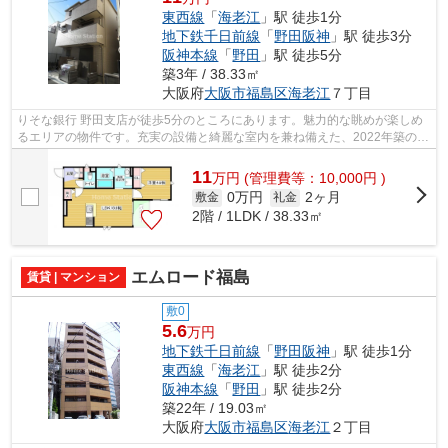
東西線
「
海老江
」駅 徒歩1分
地下鉄千日前線
「
野田阪神
」駅 徒歩3分
阪神本線
「
野田
」駅 徒歩5分
築3年 / 38.33㎡
大阪府
大阪市福島区
海老江
７丁目
りそな銀行 野田支店が徒歩5分のところにあります。魅力的な眺めが楽しめ
るエリアの物件です。充実の設備と綺麗な室内を兼ね備えた、2022年築の物
件です。通風良好な条件は健康面でも...
11
万
円
(管理費等：10,000円 )
0万円
2ヶ月
敷金
礼金
2階 / 1LDK / 38.33㎡
エムロード福島
賃貸 | マンション
敷0
5.6
万円
地下鉄千日前線
「
野田阪神
」駅 徒歩1分
東西線
「
海老江
」駅 徒歩2分
阪神本線
「
野田
」駅 徒歩2分
築22年 / 19.03㎡
大阪府
大阪市福島区
海老江
２丁目