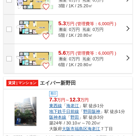
0万円
0万円
3階 / 1K / 25.20㎡
5.3
万
円
(管理費等：6,000円 )
0万円
0万円
敷金
礼金
5階 / 1K / 20.80㎡
5.6
万
円
(管理費等：6,000円 )
0万円
0万円
敷金
礼金
6階 / 1K / 20.80㎡
エイバー新野田
賃貸 | マンション
敷0
7.3
12.3
万円～
万円
東西線
「
海老江
」駅 徒歩1分
地下鉄千日前線
「
野田阪神
」駅 徒歩1分
阪神本線
「
野田
」駅 徒歩3分
築24年 / 30.10㎡～70.20㎡
大阪府
大阪市福島区
海老江
７丁目