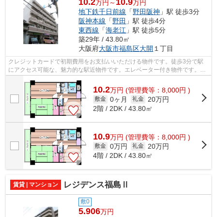
10.2
10.9
万円～
万円
地下鉄千日前線
「
野田阪神
」駅 徒歩3分
阪神本線
「
野田
」駅 徒歩4分
東西線
「
海老江
」駅 徒歩5分
築29年 / 43.80㎡
大阪府
大阪市福島区
大開
１丁目
クレジットカードで初期費用をお支払いいただける物件です。徒歩3分で駅
にアクセス可能な、魅力的な駅近物件です。エレベーター付き物件です。魅
力的で眺望良好な場所です。大阪市福島...
10.2
万
円
(管理費等：8,000円 )
0ヶ月
20万円
敷金
礼金
2階 / 2DK / 43.80㎡
10.9
万
円
(管理費等：8,000円 )
0万円
20万円
敷金
礼金
4階 / 2DK / 43.80㎡
レジデンス福島Ⅱ
賃貸 | マンション
敷0
5.906
万円