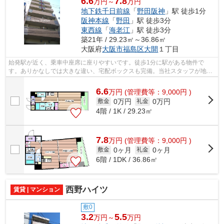
6.6
7.8
万円～
万円
地下鉄千日前線
「
野田阪神
」駅 徒歩1分
阪神本線
「
野田
」駅 徒歩3分
東西線
「
海老江
」駅 徒歩3分
築21年 / 29.23㎡～36.86㎡
大阪府
大阪市福島区
大開
１丁目
始発駅が近く、乗車中座席に座りやすいです。徒歩1分に駅がある物件で
す。ありかなしでは大きな違い、宅配ボックスも完備。当社スタッフが地域
の賃貸情報をご提供いたします。お客様の...
6.6
万
円
(管理費等：9,000円 )
0万円
0万円
敷金
礼金
4階 / 1K / 29.23㎡
7.8
万
円
(管理費等：9,000円 )
0ヶ月
0ヶ月
敷金
礼金
6階 / 1DK / 36.86㎡
西野ハイツ
賃貸 | マンション
敷0
3.2
5.5
万円～
万円