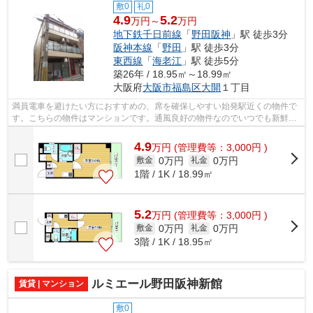
敷0
礼0
4.9
5.2
万円～
万円
地下鉄千日前線
「
野田阪神
」駅 徒歩3分
阪神本線
「
野田
」駅 徒歩3分
東西線
「
海老江
」駅 徒歩5分
築26年 / 18.95㎡～18.99㎡
大阪府
大阪市福島区
大開
１丁目
満員電車を避けたい方におすすめの、席を確保しやすい始発駅近くの物件で
す。こちらの物件はマンションです。通風良好の物件なのでいつでも新鮮な
空気を味わえます。最上階の物件です...
4.9
万
円
(管理費等：3,000円 )
0万円
0万円
敷金
礼金
1階 / 1K / 18.99㎡
5.2
万
円
(管理費等：3,000円 )
0万円
0万円
敷金
礼金
3階 / 1K / 18.95㎡
ルミエール野田阪神新館
賃貸 | マンション
敷0