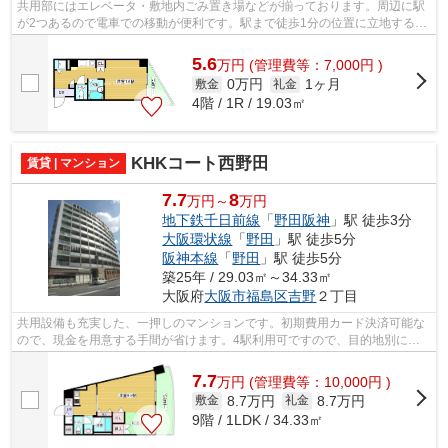
共用部にはエレベータ・敷地内ごみ置き場などが揃っております。周辺に駅
が2つあるので電車での移動が便利です。駅まで徒歩1分の位置に立地する、
アクセス良好な物件です。バス停徒歩3...
5.6
万
円
(管理費等：7,000円 )
0万円
1ヶ月
敷金
礼金
4階 / 1R / 19.03㎡
KHKコート西野田
賃貸 | マンション
7.7
8
万円～
万円
地下鉄千日前線
「
野田阪神
」駅 徒歩3分
大阪環状線
「
野田
」駅 徒歩5分
阪神本線
「
野田
」駅 徒歩5分
築25年 / 29.03㎡～34.33㎡
大阪府
大阪市福島区
吉野
２丁目
共用設備も充実した、一押しのマンションです。初期費用カード決済可能な
ので、現金を用意する手間が省けます。4駅利用可ですので、目的地別に路
線を選べますね。大阪市福島区エリアに...
7.7
万
円
(管理費等：10,000円 )
8.7万円
8.7万円
敷金
礼金
9階 / 1LDK / 34.33㎡