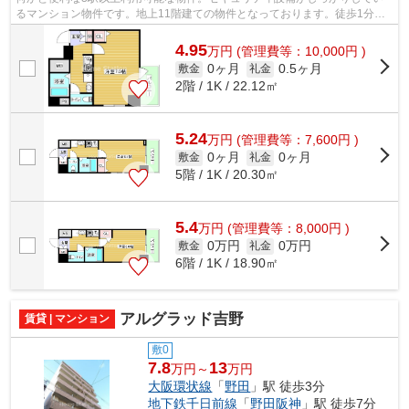
るマンション物件です。地上11階建ての物件となっております。徒歩1分で
駅に着く、魅力的な物件となっており、...
4.95
万
円
(管理費等：10,000円 )
0ヶ月
0.5ヶ月
敷金
礼金
2階 / 1K / 22.12㎡
5.24
万
円
(管理費等：7,600円 )
0ヶ月
0ヶ月
敷金
礼金
5階 / 1K / 20.30㎡
5.4
万
円
(管理費等：8,000円 )
0万円
0万円
敷金
礼金
6階 / 1K / 18.90㎡
アルグラッド吉野
賃貸 | マンション
敷0
7.8
13
万円～
万円
大阪環状線
「
野田
」駅 徒歩3分
地下鉄千日前線
「
野田阪神
」駅 徒歩7分