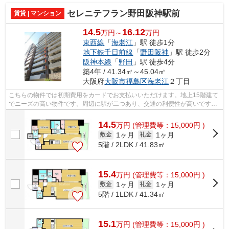
セレニテフラン野田阪神駅前
賃貸 | マンション
14.5
16.12
万円～
万円
東西線
「
海老江
」駅 徒歩1分
地下鉄千日前線
「
野田阪神
」駅 徒歩2分
阪神本線
「
野田
」駅 徒歩4分
築4年 / 41.34㎡～45.04㎡
大阪府
大阪市福島区
海老江
２丁目
こちらの物件では初期費用をカードでお支払いいただけます。地上15階建て
でニーズの高い物件です。周辺に駅が二つあり、交通の利便性が高いです。
造りとデザインに関して、自信をもっ...
14.5
万
円
(管理費等：15,000円 )
1ヶ月
1ヶ月
敷金
礼金
5階 / 2LDK / 41.83㎡
15.4
万
円
(管理費等：15,000円 )
1ヶ月
1ヶ月
敷金
礼金
5階 / 1LDK / 41.34㎡
15.1
万
円
(管理費等：15,000円 )