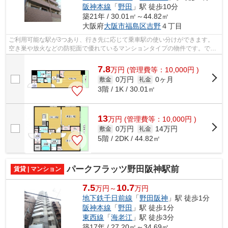
阪神本線
「
野田
」駅 徒歩10分
築21年 / 30.01㎡～44.82㎡
大阪府
大阪市福島区
吉野
４丁目
ご利用可能な駅が3つあり、行き先に応じて乗車駅の使い分けができます。
空き巣や放火などの防犯面で優れているマンションタイプの物件です。でき
るだけ早めに不動産情報を集めたい方は...
7.8
万
円
(管理費等：10,000円 )
0万円
0ヶ月
敷金
礼金
3階 / 1K / 30.01㎡
13
万
円
(管理費等：10,000円 )
0万円
14万円
敷金
礼金
5階 / 2DK / 44.82㎡
パークフラッツ野田阪神駅前
賃貸 | マンション
7.5
10.7
万円～
万円
地下鉄千日前線
「
野田阪神
」駅 徒歩1分
阪神本線
「
野田
」駅 徒歩1分
東西線
「
海老江
」駅 徒歩3分
築17年 / 27.20㎡～34.69㎡