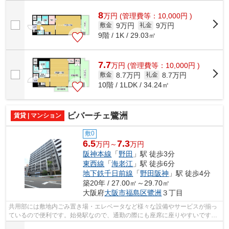
8
万
円
(管理費等：10,000円 )
9万円
9万円
敷金
礼金
9階 / 1K / 29.03㎡
7.7
万
円
(管理費等：10,000円 )
8.7万円
8.7万円
敷金
礼金
10階 / 1LDK / 34.24㎡
ビバーチェ鷺洲
賃貸 | マンション
敷0
6.5
7.3
万円～
万円
阪神本線
「
野田
」駅 徒歩3分
東西線
「
海老江
」駅 徒歩6分
地下鉄千日前線
「
野田阪神
」駅 徒歩4分
築20年 / 27.00㎡～29.70㎡
大阪府
大阪市福島区
鷺洲
３丁目
共用部には敷地内ごみ置き場・エレベータなど様々な設備やサービスが揃っ
ているので便利です。始発駅なので、通勤の際にも座席に座りやすいです。
近くに駅が2つあるため、用途や行き先...