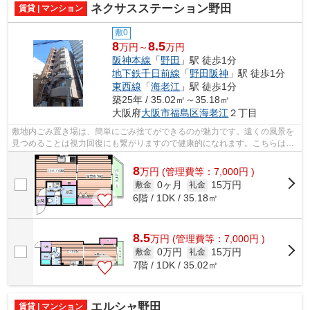
ネクサスステーション野田
賃貸 | マンション
敷0
8
8.5
万円～
万円
阪神本線
「
野田
」駅 徒歩1分
地下鉄千日前線
「
野田阪神
」駅 徒歩1分
東西線
「
海老江
」駅 徒歩1分
築25年 / 35.02㎡～35.18㎡
大阪府
大阪市福島区
海老江
２丁目
敷地内ごみ置き場は、簡単にごみ捨てができるのが魅力です。遠くの風景を
見つめることは視力回復にも繋がりますので健康的になれます。こちらは初
期費用をカードでお支払いいただける...
8
万
円
(管理費等：7,000円 )
0ヶ月
15万円
敷金
礼金
6階 / 1DK / 35.18㎡
8.5
万
円
(管理費等：7,000円 )
0万円
15万円
敷金
礼金
7階 / 1DK / 35.02㎡
エルシャ野田
賃貸 | マンション