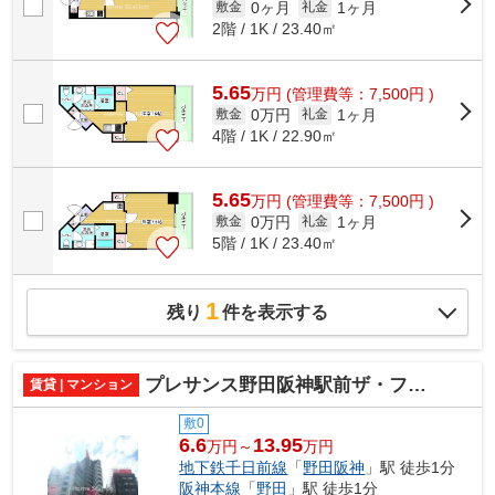
0ヶ月
1ヶ月
敷金
礼金
2階 / 1K / 23.40㎡
5.65
万
円
(管理費等：7,500円 )
0万円
1ヶ月
敷金
礼金
4階 / 1K / 22.90㎡
5.65
万
円
(管理費等：7,500円 )
0万円
1ヶ月
敷金
礼金
5階 / 1K / 23.40㎡
1
残り
件を表示する
プレサンス野田阪神駅前ザ・ファースト
賃貸 | マンション
敷0
6.6
13.95
万円～
万円
地下鉄千日前線
「
野田阪神
」駅 徒歩1分
阪神本線
「
野田
」駅 徒歩1分