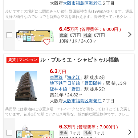
大阪府
大阪市福島区
海老江
５丁目
歩いてすぐの場所には関西みらい銀行 野田阪神支店(199m)があります。通風
良好の物件なのでいつでも新鮮な空気を味わえます。普段使っているクレジ
ットで、初期費用のカード決済が可能...
6.45
万
円
(管理費等：6,000円 )
0万円
0万円
敷金
礼金
10階 / 1K / 24.60㎡
ル・プルミエ・シャピトゥル福島
賃貸 | マンション
6.3
万円
東西線
「
海老江
」駅 徒歩2分
地下鉄千日前線
「
野田阪神
」駅 徒歩3分
阪神本線
「
野田
」駅 徒歩5分
築21年 / 24.82㎡
大阪府
大阪市福島区
海老江
７丁目
共用部には敷地内ごみ置き場・エレベータなどが備わっておりとても充実し
ています。徒歩2分で駅にアクセス可能な、魅力的な駅近物件です。クレジ
ットカードで初期費用がお支払いいただ...
6.3
万
円
(管理費等：7,000円 )
1ヶ月
1ヶ月
敷金
礼金