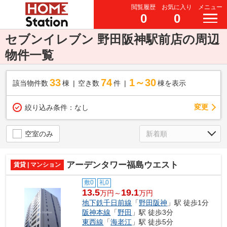
閲覧履歴
お気に入り
メニュー
0
0
セブンイレブン 野田阪神駅前店の周辺
物件一覧
33
74
1～30
該当物件数
棟
空き数
件
棟を表示
変更
絞り込み条件：
なし
空室のみ
アーデンタワー福島ウエスト
賃貸 | マンション
敷0
礼0
13.5
19.1
万円～
万円
地下鉄千日前線
「
野田阪神
」駅 徒歩1分
阪神本線
「
野田
」駅 徒歩3分
東西線
「
海老江
」駅 徒歩5分