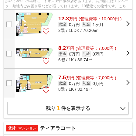
歩いて380mの場所に、イオン 野田阪神店があります。共用部にはエレベー
タ・敷地内ごみ置き場などが揃っております。10階建ての物件です。こちら
は初期費用をカードでお支払いいただけ...
12.3
万
円
(管理費等：10,000円 )
0万円
1ヶ月
敷金
礼金
2階 / 1LDK / 70.20㎡
8.2
万
円
(管理費等：7,000円 )
0万円
0万円
敷金
礼金
6階 / 1K / 36.74㎡
7.5
万
円
(管理費等：7,000円 )
0万円
0万円
敷金
礼金
8階 / 1K / 32.49㎡
1
残り
件を表示する
ティアラコート
賃貸 | マンション