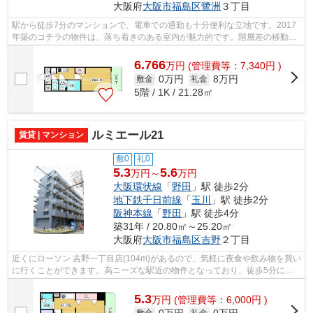
大阪府
大阪市福島区
鷺洲
３丁目
駅から徒歩7分のマンションで、電車での通勤も十分便利な立地です。2017
年築のコチラの物件は、落ち着きのある室内が魅力的です。階層差の移動に
便利なエレベーターがついています。初...
6.766
万
円
(管理費等：7,340円 )
0万円
8万円
敷金
礼金
5階 / 1K / 21.28㎡
ルミエール21
賃貸 | マンション
敷0
礼0
5.3
5.6
万円～
万円
大阪環状線
「
野田
」駅 徒歩2分
地下鉄千日前線
「
玉川
」駅 徒歩2分
阪神本線
「
野田
」駅 徒歩4分
築31年 / 20.80㎡～25.20㎡
大阪府
大阪市福島区
吉野
２丁目
近くにローソン 吉野一丁目店(104m)があるので、気軽に夜食や飲み物を買い
に行くことができます。高ニーズな駅近の物件となっており、徒歩5分に立
地しています。カード派の方に嬉しい...
5.3
万
円
(管理費等：6,000円 )
敷金
礼金