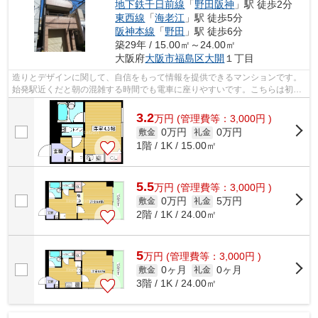
地下鉄千日前線
「
野田阪神
」駅 徒歩2分
東西線
「
海老江
」駅 徒歩5分
阪神本線
「
野田
」駅 徒歩6分
築29年 / 15.00㎡～24.00㎡
大阪府
大阪市福島区
大開
１丁目
造りとデザインに関して、自信をもって情報を提供できるマンションです。
始発駅近くだと朝の混雑する時間でも電車に座りやすいです。こちらは初期
費用をカードでお支払いいただける物...
3.2
万
円
(管理費等：3,000円 )
0万円
0万円
敷金
礼金
1階 / 1K / 15.00㎡
5.5
万
円
(管理費等：3,000円 )
0万円
5万円
敷金
礼金
2階 / 1K / 24.00㎡
5
万
円
(管理費等：3,000円 )
0ヶ月
0ヶ月
敷金
礼金
3階 / 1K / 24.00㎡