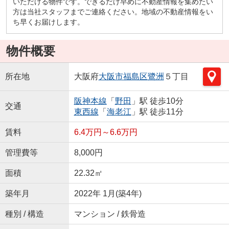
いただける物件です。できるだけ早めに不動産情報を集めたい
方は当社スタッフまでご連絡ください。地域の不動産情報をい
ち早くお届けします。
物件概要
所在地
大阪府
大阪市福島区
鷺洲
５丁目
阪神本線
「
野田
」駅 徒歩10分
交通
東西線
「
海老江
」駅 徒歩11分
賃料
6.4万円～6.6万円
管理費等
8,000円
面積
22.32㎡
築年月
2022年 1月(築4年)
種別 / 構造
マンション / 鉄骨造