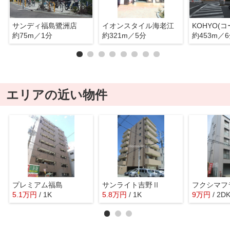
サンディ福島鷺洲店
イオンスタイル海老江
約75m／1分
約321m／5分
約453m／
エリアの近い物件
プレミアム福島
サンライト吉野Ⅱ
フクシマフ
5.1
万
円
/ 1K
5.8
万
円
/ 1K
9
万
円
/ 2D