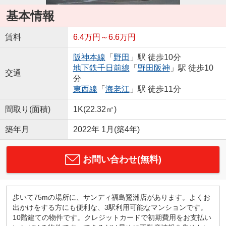
基本情報
賃料
6.4万円～6.6万円
阪神本線
「
野田
」駅 徒歩10分
地下鉄千日前線
「
野田阪神
」駅 徒歩10
交通
分
東西線
「
海老江
」駅 徒歩11分
間取り(面積)
1K(22.32㎡)
築年月
2022年 1月(築4年)
お問い合わせ(無料)
歩いて75mの場所に、サンディ福島鷺洲店があります。よくお
出かけをする方にも便利な、3駅利用可能なマンションです。
10階建ての物件です。クレジットカードで初期費用をお支払い