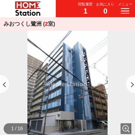
閲覧履歴
お気に入り
メニュー
1
0
みおつくし鷺洲 (
2
室)
1 / 16