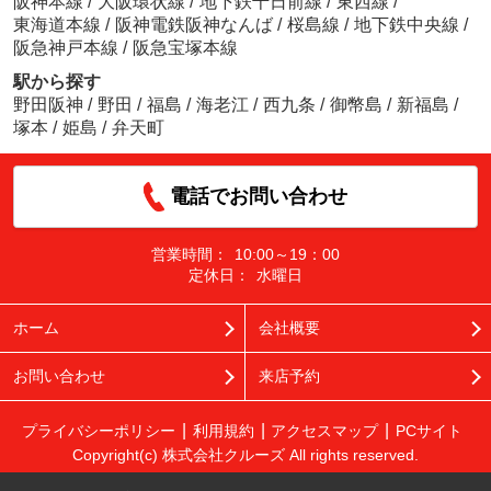
阪神本線
/
大阪環状線
/
地下鉄千日前線
/
東西線
/
東海道本線
/
阪神電鉄阪神なんば
/
桜島線
/
地下鉄中央線
/
阪急神戸本線
/
阪急宝塚本線
駅から探す
野田阪神
/
野田
/
福島
/
海老江
/
西九条
/
御幣島
/
新福島
/
塚本
/
姫島
/
弁天町
電話でお問い合わせ
営業時間：
10:00～19：00
定休日：
水曜日
ホーム
会社概要
お問い合わせ
来店予約
プライバシーポリシー
利用規約
アクセスマップ
PCサイト
Copyright(c) 株式会社クルーズ All rights reserved.