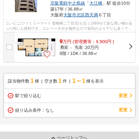
京阪電鉄中之島線
「
大江橋
」駅 徒歩10分
築17年 / 36.88㎡
大阪府
大阪市北区
西天満
６丁目
コンビニ(ファミリーマート 曽根崎二丁目店)も近く(380m)て急な買い物があ
った時にも便利です。エレベータ付き物件なので室内の上り下りも楽々で
す。物件から駅までは、勾配もなく平坦...
9
万
円
(管理費等：9,900円 )
20万円
敷金
-
礼金
8階 / 1DK / 36.88㎡
1
1
1～1
該当物件数
棟
空き数
件
棟を表示
駅で絞り込む
変更
変更
絞り込み条件：
なし
ページトップへ