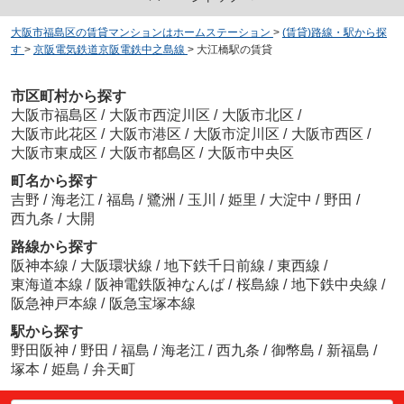
大阪市福島区の賃貸マンションはホームステーション
>
(賃貸)路線・駅から探
す
>
京阪電気鉄道京阪電鉄中之島線
>
大江橋駅の賃貸
市区町村から探す
大阪市福島区
/
大阪市西淀川区
/
大阪市北区
/
大阪市此花区
/
大阪市港区
/
大阪市淀川区
/
大阪市西区
/
大阪市東成区
/
大阪市都島区
/
大阪市中央区
町名から探す
吉野
/
海老江
/
福島
/
鷺洲
/
玉川
/
姫里
/
大淀中
/
野田
/
西九条
/
大開
路線から探す
阪神本線
/
大阪環状線
/
地下鉄千日前線
/
東西線
/
東海道本線
/
阪神電鉄阪神なんば
/
桜島線
/
地下鉄中央線
/
阪急神戸本線
/
阪急宝塚本線
駅から探す
野田阪神
/
野田
/
福島
/
海老江
/
西九条
/
御幣島
/
新福島
/
塚本
/
姫島
/
弁天町