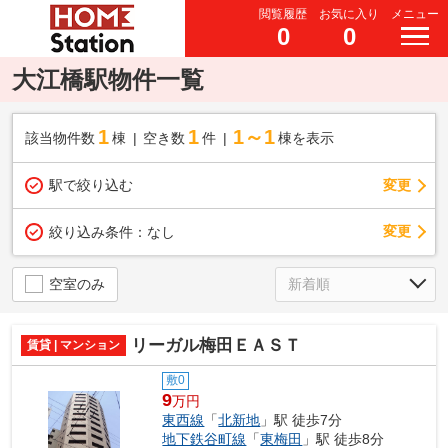
閲覧履歴
お気に入り
メニュー
0
0
大江橋駅物件一覧
1
1
1～1
該当物件数
棟
空き数
件
棟を表示
駅で絞り込む
変更
変更
絞り込み条件：
なし
空室のみ
リーガル梅田ＥＡＳＴ
賃貸 | マンション
敷0
9
万円
東西線
「
北新地
」駅 徒歩7分
地下鉄谷町線
「
東梅田
」駅 徒歩8分