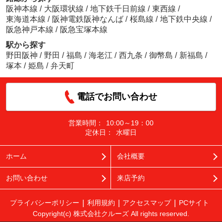
阪神本線
/
大阪環状線
/
地下鉄千日前線
/
東西線
/
東海道本線
/
阪神電鉄阪神なんば
/
桜島線
/
地下鉄中央線
/
阪急神戸本線
/
阪急宝塚本線
駅から探す
野田阪神
/
野田
/
福島
/
海老江
/
西九条
/
御幣島
/
新福島
/
塚本
/
姫島
/
弁天町
電話でお問い合わせ
営業時間：
10:00～19：00
定休日：
水曜日
ホーム
会社概要
お問い合わせ
来店予約
プライバシーポリシー
利用規約
アクセスマップ
PCサイト
Copyright(c) 株式会社クルーズ All rights reserved.