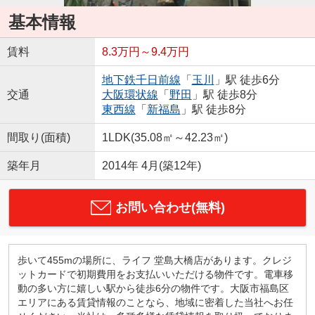
基本情報
賃料
8.3万円～9.4万円
地下鉄千日前線
「
玉川
」駅 徒歩6分
交通
大阪環状線
「
野田
」駅 徒歩8分
東西線
「
新福島
」駅 徒歩8分
間取り(面積)
1LDK(35.08㎡～42.23㎡)
築年月
2014年 4月(築12年)
お問い合わせ(無料)
歩いて455mの場所に、ライフ 堂島大橋店があります。クレジ
ットカードで初期費用をお支払いいただける物件です。電車移
動の多い方に嬉しい駅から徒歩6分の物件です。大阪市福島区
エリアにある賃貸情報のことなら、地域に密着した当社へお任