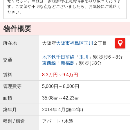
せください。当社は、多種多様な賃貸情報を取り扱っておりま
す。ご要望や不明な点などございましたら、お気軽にご連絡く
ださい。
物件概要
所在地
大阪府
大阪市福島区
玉川
２丁目
地下鉄千日前線
「
玉川
」駅 徒歩6～8分
交通
東西線
「
新福島
」駅 徒歩8分
賃料
8.3万円～9.4万円
管理費等
5,000円～8,000円
面積
35.08㎡～42.23㎡
築年月
2014年 4月(築12年)
種別 / 構造
アパート / 木造