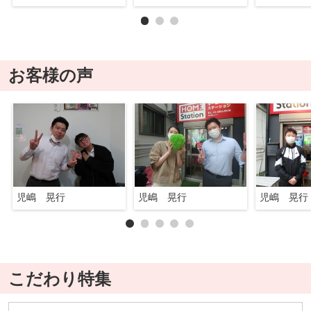
お客様の声
児嶋 晃行
児嶋 晃行
児嶋 晃行
こだわり特集