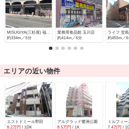
MISUGIYA(三杉屋) 福島店
業務用食品館 玉川店
ライフ 堂
約334m／5分
約414m／6分
約455m／
エリアの近い物件
エストドミール野田
アルグラッド鷺洲公園
ミルフィー
8.2
万
円
/ 1DK
8.5
万
円
/ 1K
7.4
万
円
/ 1