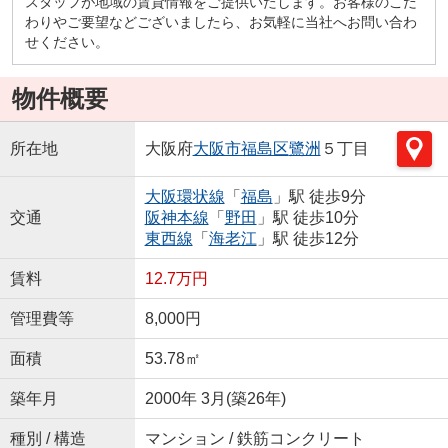
スタッフが地域の賃貸情報をご提供いたします。お客様のこだ
わりやご要望などございましたら、お気軽に当社へお問い合わ
せください。
物件概要
所在地
大阪府
大阪市福島区
鷺洲
５丁目
大阪環状線
「
福島
」駅 徒歩9分
交通
阪神本線
「
野田
」駅 徒歩10分
東西線
「
海老江
」駅 徒歩12分
賃料
12.7万円
管理費等
8,000円
面積
53.78㎡
築年月
2000年 3月(築26年)
種別 / 構造
マンション / 鉄筋コンクリート