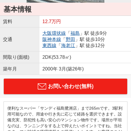
基本情報
賃料
12.7万円
大阪環状線
「
福島
」駅 徒歩9分
交通
阪神本線
「
野田
」駅 徒歩10分
東西線
「
海老江
」駅 徒歩12分
間取り(面積)
2DK(53.78㎡)
築年月
2000年 3月(築26年)
お問い合わせ(無料)
便利なスーパー「サンディ福島鷺洲店」まで265mです。3駅利
用可能なので、用途や行き先に応じて経路を選択できます。設
備充実、防犯性も高い安心のマンション物件です。場所が平坦
なのは、ランニングをする上で抑えたいポイントですね。当社