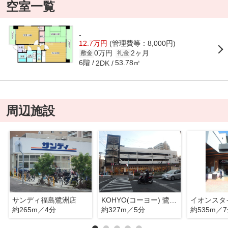
空室一覧
-
12.7万円
(管理費等：8,000円)
0万円
2ヶ月
敷金
礼金
6階
53.78㎡
2DK
周辺施設
サンディ福島鷺洲店
KOHYO(コーヨー) 鷺洲店
イオンスタ
約265m／4分
約327m／5分
約535m／