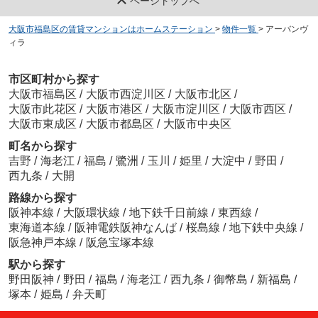
ページトップへ
大阪市福島区の賃貸マンションはホームステーション
>
物件一覧
>
アーバンヴ
ィラ
市区町村から探す
大阪市福島区
/
大阪市西淀川区
/
大阪市北区
/
大阪市此花区
/
大阪市港区
/
大阪市淀川区
/
大阪市西区
/
大阪市東成区
/
大阪市都島区
/
大阪市中央区
町名から探す
吉野
/
海老江
/
福島
/
鷺洲
/
玉川
/
姫里
/
大淀中
/
野田
/
西九条
/
大開
路線から探す
阪神本線
/
大阪環状線
/
地下鉄千日前線
/
東西線
/
東海道本線
/
阪神電鉄阪神なんば
/
桜島線
/
地下鉄中央線
/
阪急神戸本線
/
阪急宝塚本線
駅から探す
野田阪神
/
野田
/
福島
/
海老江
/
西九条
/
御幣島
/
新福島
/
塚本
/
姫島
/
弁天町