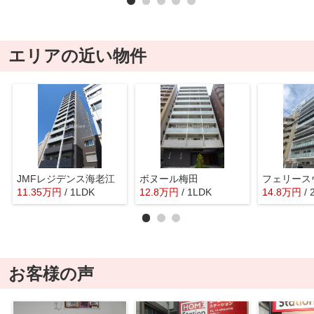
エリアの近い物件
JMFレジデンス海老江
ボヌール梅田
フェリース
11.35
万
円
/ 1LDK
12.8
万
円
/ 1LDK
14.8
万
円
/
お客様の声