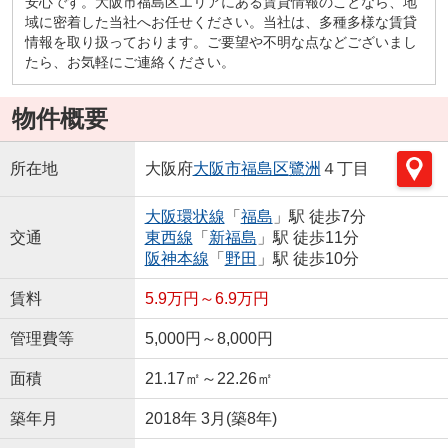
安心です。大阪市福島区エリアにある賃貸情報のことなら、地
域に密着した当社へお任せください。当社は、多種多様な賃貸
情報を取り扱っております。ご要望や不明な点などございまし
たら、お気軽にご連絡ください。
物件概要
所在地
大阪府
大阪市福島区
鷺洲
４丁目
大阪環状線
「
福島
」駅 徒歩7分
交通
東西線
「
新福島
」駅 徒歩11分
阪神本線
「
野田
」駅 徒歩10分
賃料
5.9万円～6.9万円
管理費等
5,000円～8,000円
面積
21.17㎡～22.26㎡
築年月
2018年 3月(築8年)