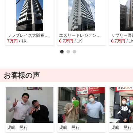
ララプレイス大阪福島ミラ
エスリードレジデンス大阪福島
リブリー野
7
万
円
/ 1K
6.7
万
円
/ 1K
6.7
万
円
/ 1
お客様の声
児嶋 晃行
児嶋 晃行
児嶋 晃行