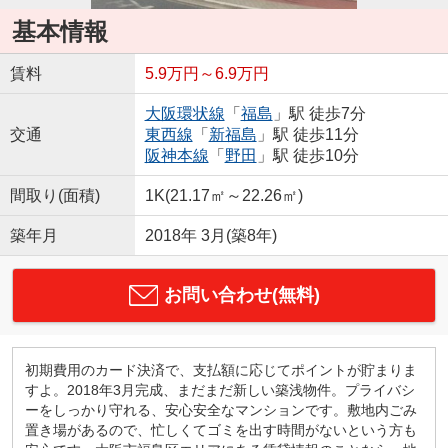
基本情報
賃料
5.9万円～6.9万円
大阪環状線
「
福島
」駅 徒歩7分
交通
東西線
「
新福島
」駅 徒歩11分
阪神本線
「
野田
」駅 徒歩10分
間取り(面積)
1K(21.17㎡～22.26㎡)
築年月
2018年 3月(築8年)
お問い合わせ(無料)
初期費用のカード決済で、支払額に応じてポイントが貯まりま
すよ。2018年3月完成、まだまだ新しい築浅物件。プライバシ
ーをしっかり守れる、安心安全なマンションです。敷地内ごみ
置き場があるので、忙しくてゴミを出す時間がないという方も