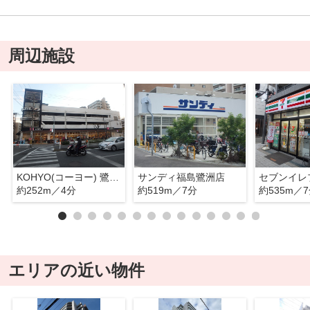
周辺施設
KOHYO(コーヨー) 鷺洲店
サンディ福島鷺洲店
約252m／4分
約519m／7分
約535m／
エリアの近い物件