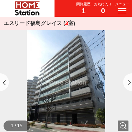
閲覧履歴
お気に入り
メニュー
1
0
エスリード福島グレイス (
3
室)
1 / 15