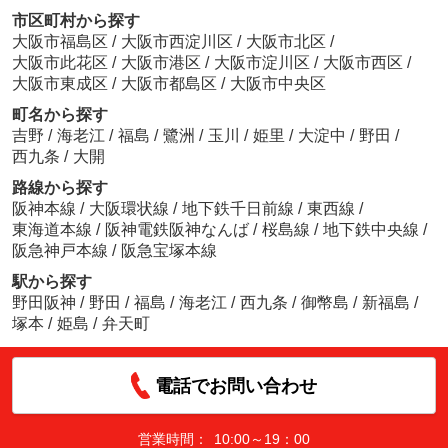
市区町村から探す
大阪市福島区
/
大阪市西淀川区
/
大阪市北区
/
大阪市此花区
/
大阪市港区
/
大阪市淀川区
/
大阪市西区
/
大阪市東成区
/
大阪市都島区
/
大阪市中央区
町名から探す
吉野
/
海老江
/
福島
/
鷺洲
/
玉川
/
姫里
/
大淀中
/
野田
/
西九条
/
大開
路線から探す
阪神本線
/
大阪環状線
/
地下鉄千日前線
/
東西線
/
東海道本線
/
阪神電鉄阪神なんば
/
桜島線
/
地下鉄中央線
/
阪急神戸本線
/
阪急宝塚本線
駅から探す
野田阪神
/
野田
/
福島
/
海老江
/
西九条
/
御幣島
/
新福島
/
塚本
/
姫島
/
弁天町
電話でお問い合わせ
営業時間：
10:00～19：00