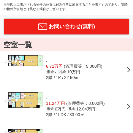
※地図上に表示される物件の位置は付近住所に所在することを表すものであり、実際
の物件所在地とは異なる場合がございます。
お問い合わせ(無料)
空室一覧
-
6.71万円
(管理費等：5,000円)
10万円
-
敷金
礼金
2階
22.50㎡
1K
-
11.24万円
(管理費等：8,000円)
0万円
12.04万円
敷金
礼金
2階
33.00㎡
1LDK