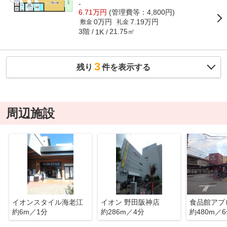
-
6.71万円
(管理費等：4,800円)
0万円
7.19万円
敷金
礼金
3階
21.75㎡
1K
3
残り
件を表示する
周辺施設
イオンスタイル海老江
イオン 野田阪神店
約6m／1分
約286m／4分
約480m／