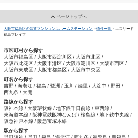
ページトップへ
大阪市福島区の賃貸マンションはホームステーション
>
物件一覧
>
エスリード
福島ブレイブ
市区町村から探す
大阪市福島区
/
大阪市西淀川区
/
大阪市北区
/
大阪市此花区
/
大阪市港区
/
大阪市淀川区
/
大阪市西区
/
大阪市東成区
/
大阪市都島区
/
大阪市中央区
町名から探す
吉野
/
海老江
/
福島
/
鷺洲
/
玉川
/
姫里
/
大淀中
/
野田
/
西九条
/
大開
路線から探す
阪神本線
/
大阪環状線
/
地下鉄千日前線
/
東西線
/
東海道本線
/
阪神電鉄阪神なんば
/
桜島線
/
地下鉄中央線
/
阪急神戸本線
/
阪急宝塚本線
駅から探す
野田阪神
/
野田
/
福島
/
海老江
/
西九条
/
御幣島
/
新福島
/