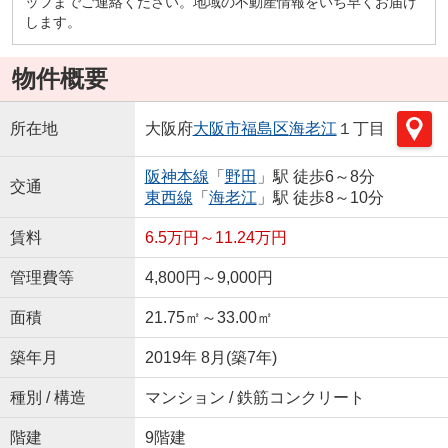
ッフまでご連絡ください。地域の不動産情報をいち早くお届け
します。
物件概要
所在地
大阪府
大阪市福島区
海老江
１丁目
阪神本線
「
野田
」駅 徒歩6～8分
交通
東西線
「
海老江
」駅 徒歩8～10分
賃料
6.5万円～11.24万円
管理費等
4,800円～9,000円
面積
21.75㎡～33.00㎡
築年月
2019年 8月(築7年)
種別 / 構造
マンション / 鉄筋コンクリート
階建
9階建