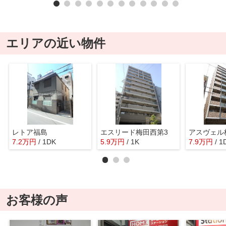
エリアの近い物件
レトア福島
エスリード梅田西第3
アスヴェル
7.2
万
円
/ 1DK
5.9
万
円
/ 1K
7.9
万
円
/ 1
お客様の声