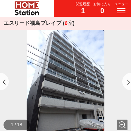
閲覧履歴
お気に入り
メニュー
1
0
エスリード福島ブレイブ (
6
室)
1 / 18