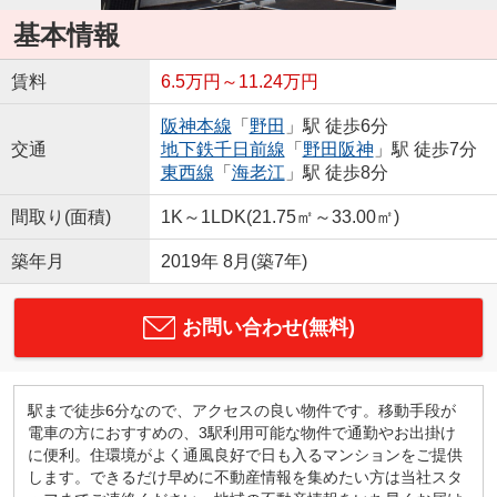
基本情報
賃料
6.5万円～11.24万円
阪神本線
「
野田
」駅 徒歩6分
交通
地下鉄千日前線
「
野田阪神
」駅 徒歩7分
東西線
「
海老江
」駅 徒歩8分
間取り(面積)
1K～1LDK(21.75㎡～33.00㎡)
築年月
2019年 8月(築7年)
お問い合わせ(無料)
駅まで徒歩6分なので、アクセスの良い物件です。移動手段が
電車の方におすすめの、3駅利用可能な物件で通勤やお出掛け
に便利。住環境がよく通風良好で日も入るマンションをご提供
します。できるだけ早めに不動産情報を集めたい方は当社スタ