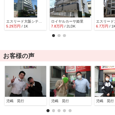
エスリード大阪シティグランツ
ロイヤルカーサ姫里
5.29
万
円
/ 1K
7.8
万
円
/ 2LDK
6.7
万
円
/ 1
お客様の声
児嶋 晃行
児嶋 晃行
児嶋 晃行