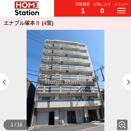
閲覧履歴
お気に入り
メニュー
1
0
エナブル塚本Ⅱ (
4
室)
1 / 16