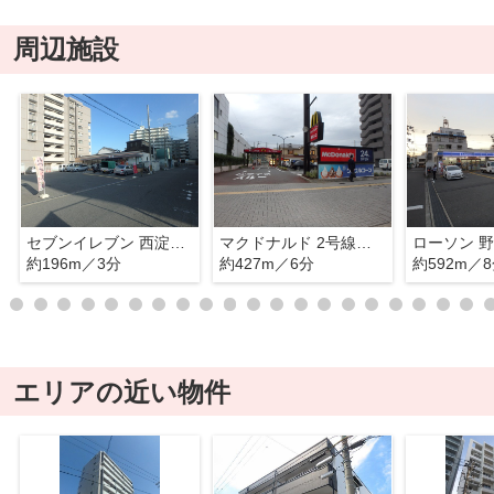
周辺施設
セブンイレブン 西淀川税務署前店
マクドナルド 2号線歌島橋店
ローソン 
約196m／3分
約427m／6分
約592m／
エリアの近い物件