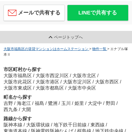
メールで共有する
LINEで共有する
ページトップへ
大阪市福島区の賃貸マンションはホームステーション
>
物件一覧
>
エナブル塚
本Ⅱ
市区町村から探す
大阪市福島区
/
大阪市西淀川区
/
大阪市北区
/
大阪市此花区
/
大阪市港区
/
大阪市淀川区
/
大阪市西区
/
大阪市東成区
/
大阪市都島区
/
大阪市中央区
町名から探す
吉野
/
海老江
/
福島
/
鷺洲
/
玉川
/
姫里
/
大淀中
/
野田
/
西九条
/
大開
路線から探す
阪神本線
/
大阪環状線
/
地下鉄千日前線
/
東西線
/
東海道本線
/
阪神電鉄阪神なんば
/
桜島線
/
地下鉄中央線
/