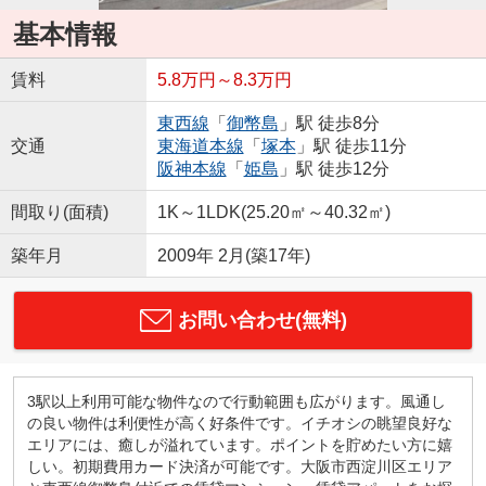
基本情報
賃料
5.8万円～8.3万円
東西線
「
御幣島
」駅 徒歩8分
交通
東海道本線
「
塚本
」駅 徒歩11分
阪神本線
「
姫島
」駅 徒歩12分
間取り(面積)
1K～1LDK(25.20㎡～40.32㎡)
築年月
2009年 2月(築17年)
お問い合わせ(無料)
3駅以上利用可能な物件なので行動範囲も広がります。風通し
の良い物件は利便性が高く好条件です。イチオシの眺望良好な
エリアには、癒しが溢れています。ポイントを貯めたい方に嬉
しい。初期費用カード決済が可能です。大阪市西淀川区エリア