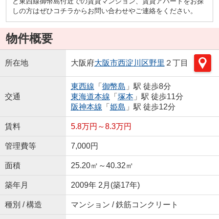
と東西線御幣島付近での賃貸マンション、賃貸アパートをお探
しの方はぜひコチラからお問い合わせやご連絡をください。
物件概要
所在地
大阪府
大阪市西淀川区
野里
２丁目
東西線
「
御幣島
」駅 徒歩8分
交通
東海道本線
「
塚本
」駅 徒歩11分
阪神本線
「
姫島
」駅 徒歩12分
賃料
5.8万円～8.3万円
管理費等
7,000円
面積
25.20㎡～40.32㎡
築年月
2009年 2月(築17年)
種別 / 構造
マンション / 鉄筋コンクリート