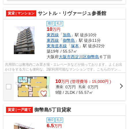
サントル・リヴァージュ参番館
賃貸 | マンション
敷0
礼0
10
万円
東西線
「
加島
」駅 徒歩10分
東西線
「
御幣島
」駅 徒歩11分
東海道本線
「
塚本
」駅 徒歩22分
築19年 / 55.57㎡
大阪府
大阪市西淀川区
御幣島
６丁目
共用部には敷地内ごみ置き場・エレベータなどが揃っております。よくお出
かけをする方にも便利な、2駅利用可能なマンションです。こちらのマンシ
ョンでは初期費用をカードでお支払いい...
10
万
円
(管理費等：15,000円 )
0万円
0万円
敷金
礼金
9階 / 2LDK / 55.57㎡
御幣島5丁目貸家
賃貸 | 一戸建て
敷0
礼0
6.5
万円