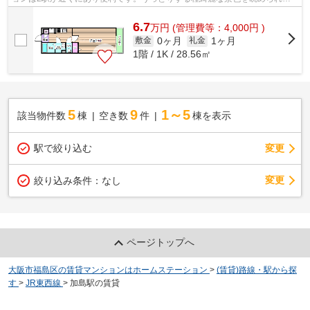
る、誰もが憧れるマンションです。通風良...
6.7
万
円
(管理費等：4,000円 )
0ヶ月
1ヶ月
敷金
礼金
1階 / 1K / 28.56㎡
5
9
1～5
該当物件数
棟
空き数
件
棟を表示
駅で絞り込む
変更
変更
絞り込み条件：
なし
ページトップへ
大阪市福島区の賃貸マンションはホームステーション
>
(賃貸)路線・駅から探
す
>
JR東西線
>
加島駅の賃貸