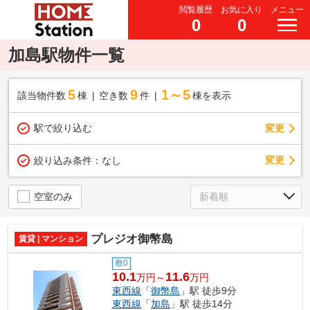
閲覧履歴
お気に入り
メニュー
0
0
加島駅物件一覧
5
9
1～5
該当物件数
棟
空き数
件
棟を表示
駅で絞り込む
変更
変更
絞り込み条件：
なし
空室のみ
プレジオ御幣島
賃貸 | マンション
敷0
10.1
11.6
万円～
万円
東西線
「
御幣島
」駅 徒歩9分
東西線
「
加島
」駅 徒歩14分