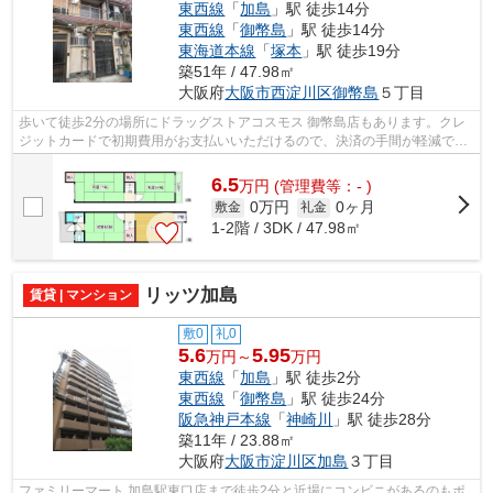
東西線
「
加島
」駅 徒歩14分
東西線
「
御幣島
」駅 徒歩14分
東海道本線
「
塚本
」駅 徒歩19分
築51年 / 47.98㎡
大阪府
大阪市西淀川区
御幣島
５丁目
歩いて徒歩2分の場所にドラッグストアコスモス 御幣島店もあります。クレ
ジットカードで初期費用がお支払いいただけるので、決済の手間が軽減でき
ます。風通しが良く、熱がこもりにく...
6.5
万
円
(管理費等：- )
0万円
0ヶ月
敷金
礼金
1-2階 / 3DK / 47.98㎡
リッツ加島
賃貸 | マンション
敷0
礼0
5.6
5.95
万円～
万円
東西線
「
加島
」駅 徒歩2分
東西線
「
御幣島
」駅 徒歩24分
阪急神戸本線
「
神崎川
」駅 徒歩28分
築11年 / 23.88㎡
大阪府
大阪市淀川区
加島
３丁目
ファミリーマート 加島駅東口店まで徒歩2分と近場にコンビニがあるのもポ