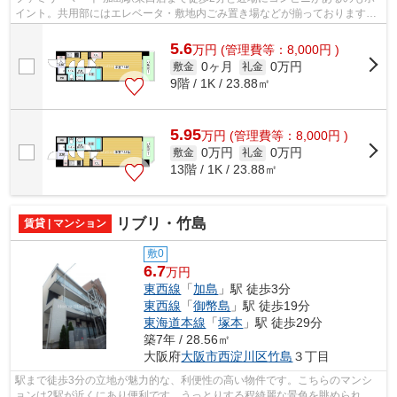
イント。共用部にはエレベータ・敷地内ごみ置き場などが揃っております。
駅まで徒歩2分の位置に立地する、アク...
5.6
万
円
(管理費等：8,000円 )
0ヶ月
0万円
敷金
礼金
9階 / 1K / 23.88㎡
5.95
万
円
(管理費等：8,000円 )
0万円
0万円
敷金
礼金
13階 / 1K / 23.88㎡
リブリ・竹島
賃貸 | マンション
敷0
6.7
万円
東西線
「
加島
」駅 徒歩3分
東西線
「
御幣島
」駅 徒歩19分
東海道本線
「
塚本
」駅 徒歩29分
築7年 / 28.56㎡
大阪府
大阪市西淀川区
竹島
３丁目
駅まで徒歩3分の立地が魅力的な、利便性の高い物件です。こちらのマンシ
ョンは2駅が近くにあり便利です。うっとりする程綺麗な景色を眺められ