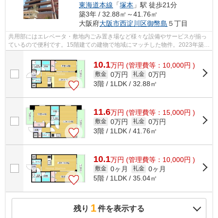
東海道本線
「
塚本
」駅 徒歩21分
築3年 / 32.88㎡～41.76㎡
大阪府
大阪市西淀川区
御幣島
５丁目
共用部にはエレベータ・敷地内ごみ置き場など様々な設備やサービスが揃っ
ているので便利です。15階建ての建物で地域にマッチした物件。2023年築
で、多くの方がご満足の物件はこちらで...
10.1
万
円
(管理費等：10,000円 )
0万円
0万円
敷金
礼金
3階 / 1LDK / 32.88㎡
11.6
万
円
(管理費等：15,000円 )
0万円
0万円
敷金
礼金
3階 / 1LDK / 41.76㎡
10.1
万
円
(管理費等：10,000円 )
0ヶ月
0ヶ月
敷金
礼金
5階 / 1LDK / 35.04㎡
1
残り
件を表示する