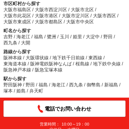
市区町村から探す
大阪市福島区
/
大阪市西淀川区
/
大阪市北区
/
大阪市此花区
/
大阪市港区
/
大阪市淀川区
/
大阪市西区
/
大阪市東成区
/
大阪市都島区
/
大阪市中央区
町名から探す
吉野
/
海老江
/
福島
/
鷺洲
/
玉川
/
姫里
/
大淀中
/
野田
/
西九条
/
大開
路線から探す
阪神本線
/
大阪環状線
/
地下鉄千日前線
/
東西線
/
東海道本線
/
阪神電鉄阪神なんば
/
桜島線
/
地下鉄中央線
/
阪急神戸本線
/
阪急宝塚本線
駅から探す
野田阪神
/
野田
/
福島
/
海老江
/
西九条
/
御幣島
/
新福島
/
塚本
/
姫島
/
弁天町
電話でお問い合わせ
営業時間：
10:00～19：00