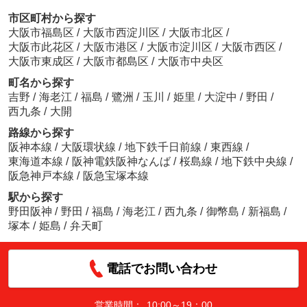
市区町村から探す
大阪市福島区
/
大阪市西淀川区
/
大阪市北区
/
大阪市此花区
/
大阪市港区
/
大阪市淀川区
/
大阪市西区
/
大阪市東成区
/
大阪市都島区
/
大阪市中央区
町名から探す
吉野
/
海老江
/
福島
/
鷺洲
/
玉川
/
姫里
/
大淀中
/
野田
/
西九条
/
大開
路線から探す
阪神本線
/
大阪環状線
/
地下鉄千日前線
/
東西線
/
東海道本線
/
阪神電鉄阪神なんば
/
桜島線
/
地下鉄中央線
/
阪急神戸本線
/
阪急宝塚本線
駅から探す
野田阪神
/
野田
/
福島
/
海老江
/
西九条
/
御幣島
/
新福島
/
塚本
/
姫島
/
弁天町
電話でお問い合わせ
営業時間：
10:00～19：00