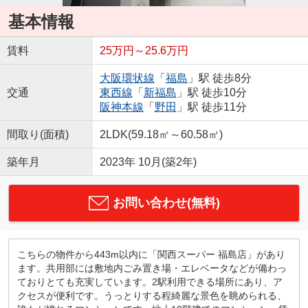
基本情報
賃料
25万円～25.6万円
大阪環状線
「
福島
」駅 徒歩8分
交通
東西線
「
新福島
」駅 徒歩10分
阪神本線
「
野田
」駅 徒歩11分
間取り(面積)
2LDK(59.18㎡～60.58㎡)
築年月
2023年 10月(築2年)
お問い合わせ(無料)
こちらの物件から443m以内に「関西スーパー 福島店」があり
ます。共用部には敷地内ごみ置き場・エレベータなどが備わっ
ておりとても充実しています。2駅利用できる場所にあり、ア
クセスが便利です。うっとりする程綺麗な景色を眺められる、