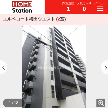
閲覧履歴
お気に入り
メニュー
1
0
エルベコート梅田ウエスト (
2
室)
1 / 18