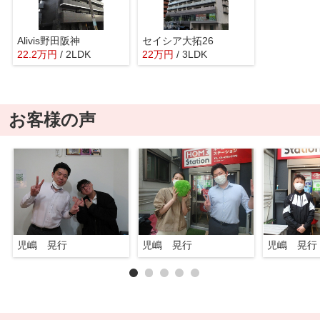
Alivis野田阪神
セイシア大拓26
22.2
万
円
/ 2LDK
22
万
円
/ 3LDK
お客様の声
児嶋 晃行
児嶋 晃行
児嶋 晃行