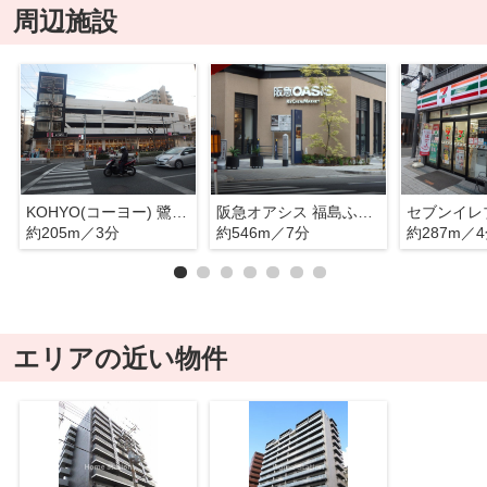
周辺施設
KOHYO(コーヨー) 鷺洲店
阪急オアシス 福島ふくまる通り57店
約205m／3分
約546m／7分
約287m／
エリアの近い物件