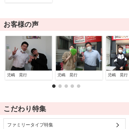
お客様の声
児嶋 晃行
児嶋 晃行
児嶋 晃行
こだわり特集
ファミリータイプ特集