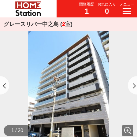
閲覧履歴
お気に入り
メニュー
1
0
グレースリバー中之島 (
2
室)
1 / 20