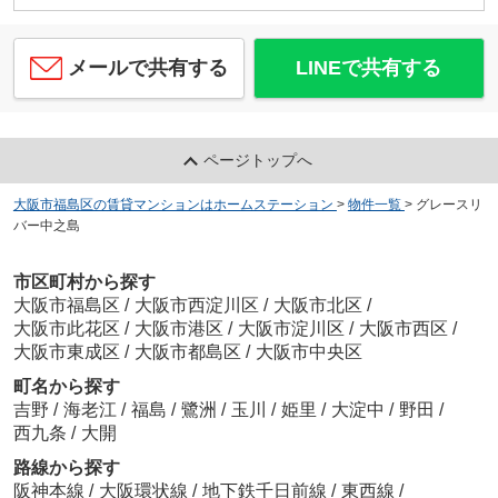
メールで共有する
LINEで共有する
ページトップへ
大阪市福島区の賃貸マンションはホームステーション
>
物件一覧
>
グレースリ
バー中之島
市区町村から探す
大阪市福島区
/
大阪市西淀川区
/
大阪市北区
/
大阪市此花区
/
大阪市港区
/
大阪市淀川区
/
大阪市西区
/
大阪市東成区
/
大阪市都島区
/
大阪市中央区
町名から探す
吉野
/
海老江
/
福島
/
鷺洲
/
玉川
/
姫里
/
大淀中
/
野田
/
西九条
/
大開
路線から探す
阪神本線
/
大阪環状線
/
地下鉄千日前線
/
東西線
/