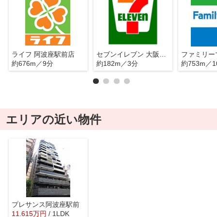
ライフ 阿波座駅前店
セブンイレブン 大阪川口2丁目店
約676m／9分
約182m／3分
約753m／1
エリアの近い物件
プレサンス阿波座駅前
11.615
万
円
/ 1LDK