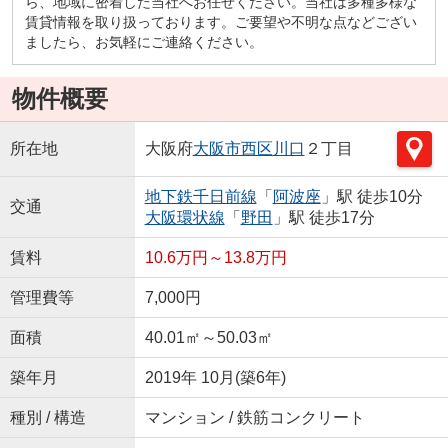
ら、地域に密着した当社へお任せください。当社は多種多様な
賃貸情報を取り扱っております。ご要望や不明な点などござい
ましたら、お気軽にご連絡ください。
物件概要
所在地
大阪府
大阪市西区
川口
２丁目
地下鉄千日前線
「
阿波座
」駅 徒歩10分
交通
大阪環状線
「
野田
」駅 徒歩17分
賃料
10.6万円～13.8万円
管理費等
7,000円
面積
40.01㎡～50.03㎡
築年月
2019年 10月(築6年)
種別 / 構造
マンション / 鉄筋コンクリート