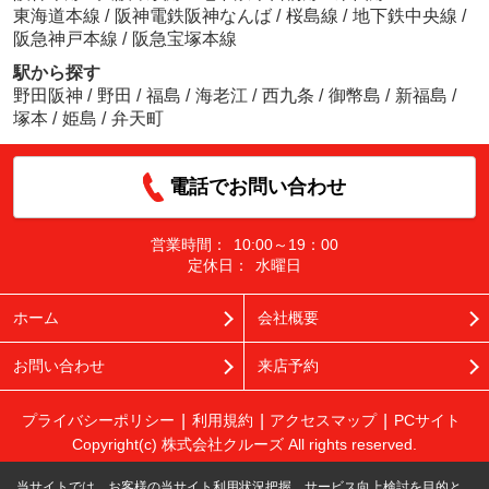
東海道本線
/
阪神電鉄阪神なんば
/
桜島線
/
地下鉄中央線
/
阪急神戸本線
/
阪急宝塚本線
駅から探す
野田阪神
/
野田
/
福島
/
海老江
/
西九条
/
御幣島
/
新福島
/
塚本
/
姫島
/
弁天町
電話でお問い合わせ
営業時間：
10:00～19：00
定休日：
水曜日
ホーム
会社概要
お問い合わせ
来店予約
プライバシーポリシー
利用規約
アクセスマップ
PCサイト
Copyright(c) 株式会社クルーズ All rights reserved.
当サイトでは、お客様の当サイト利用状況把握、サービス向上検討を目的と