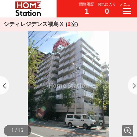
閲覧履歴
お気に入り
メニュー
1
0
シティレジデンス福島Ⅹ (
2
室)
1 / 16