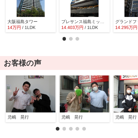
大阪福島タワー
プレサンス福島ミッドエル
14
万
円
/ 1LDK
14.403
万
円
/ 1LDK
14.295
万
円
お客様の声
児嶋 晃行
児嶋 晃行
児嶋 晃行