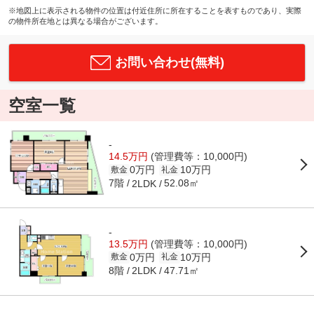
※地図上に表示される物件の位置は付近住所に所在することを表すものであり、実際
の物件所在地とは異なる場合がございます。
お問い合わせ(無料)
空室一覧
-
14.5万円
(管理費等：10,000円)
0万円
10万円
敷金
礼金
7階
52.08㎡
2LDK
-
13.5万円
(管理費等：10,000円)
0万円
10万円
敷金
礼金
8階
47.71㎡
2LDK