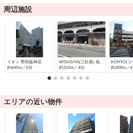
周辺施設
イオン 野田阪神店
MISUGIYA(三杉屋) 福島店
約445m／6分
約310m／4分
約308m／
エリアの近い物件