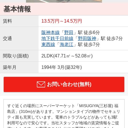
基本情報
賃料
13.5万円～14.5万円
阪神本線
「
野田
」駅 徒歩6分
交通
地下鉄千日前線
「
野田阪神
」駅 徒歩7分
東西線
「
海老江
」駅 徒歩7分
間取り(面積)
2LDK(47.71㎡～52.08㎡)
築年月
1994年 3月(築32年)
お問い合わせ(無料)
すぐ近くの場所にスーパーマーケット「MISUGIYA(三杉屋) 福
島店」(310m)があります。マンションタイプの物件でセキュリ
ティ面も充実しています。電車のトラブルなどがあっても3駅
利用可なので安心です。当社スタッフが地域の賃貸情報をご提