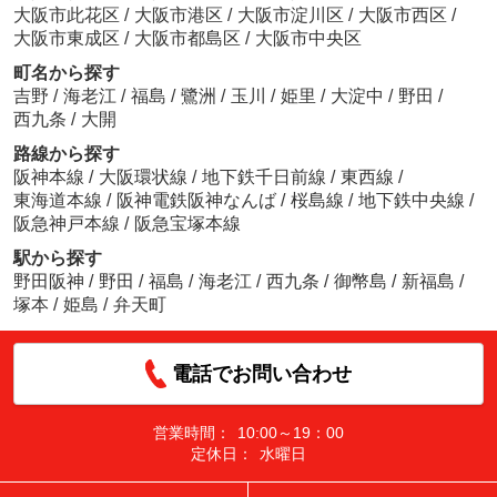
大阪市此花区
/
大阪市港区
/
大阪市淀川区
/
大阪市西区
/
大阪市東成区
/
大阪市都島区
/
大阪市中央区
町名から探す
吉野
/
海老江
/
福島
/
鷺洲
/
玉川
/
姫里
/
大淀中
/
野田
/
西九条
/
大開
路線から探す
阪神本線
/
大阪環状線
/
地下鉄千日前線
/
東西線
/
東海道本線
/
阪神電鉄阪神なんば
/
桜島線
/
地下鉄中央線
/
阪急神戸本線
/
阪急宝塚本線
駅から探す
野田阪神
/
野田
/
福島
/
海老江
/
西九条
/
御幣島
/
新福島
/
塚本
/
姫島
/
弁天町
電話でお問い合わせ
営業時間：
10:00～19：00
定休日：
水曜日