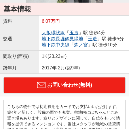
基本情報
賃料
6.07万円
大阪環状線
「
玉造
」駅 徒歩4分
交通
地下鉄長堀鶴見緑地
「
玉造
」駅 徒歩5分
地下鉄中央線
「
森ノ宮
」駅 徒歩10分
間取り(面積)
1K(23.23㎡)
築年月
2017年 2月(築9年)
お問い合わせ(無料)
こちらの物件では初期費用をカードでお支払いいただけます。
築4年と新しく、設備の面でも充実。敷地内にはちゃんとごみ
置き場もあります。造りとデザインに関して、自信をもって情
報を提供できるマンションです。当社スタッフが地域の賃貸情