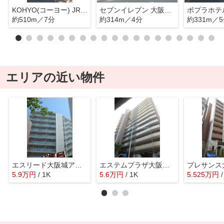
KOHYO(コーヨー) JR森ノ宮店
セブンイレブン 大阪中道3丁目店
約510m／7分
約314m／4分
約331m／
エリアの近い物件
エスリード大阪城アクシス
エステムプラザ大阪城パークフロント
5.9
万
円
/ 1K
5.6
万
円
/ 1K
5.525
万
円