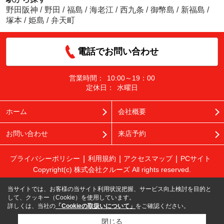
野田阪神
/
野田
/
福島
/
海老江
/
西九条
/
御幣島
/
新福島
/
塚本
/
姫島
/
弁天町
電話でお問い合わせ
営業時間：
10:00～19：00
定休日：
水曜日
ホーム
会社概要
お問い合わせ
来店予約
プライバシーポリシー
利用規約
アクセスマップ
PCサイト
Copyright(c) 株式会社クルーズ All rights reserved.
当サイトでは、お客様の当サイト利用状況把握、サービス向上検討を目的と
して、クッキー（Cookie）を使用しています。
詳しくは、当社の
「Cookieの取扱いについて」
をご確認ください。
閉じる