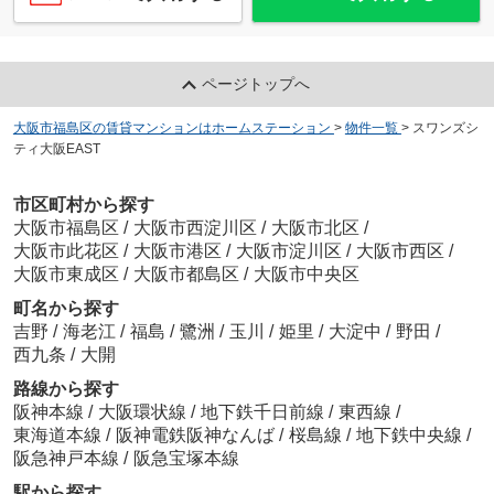
ページトップへ
大阪市福島区の賃貸マンションはホームステーション
>
物件一覧
>
スワンズシ
ティ大阪EAST
市区町村から探す
大阪市福島区
/
大阪市西淀川区
/
大阪市北区
/
大阪市此花区
/
大阪市港区
/
大阪市淀川区
/
大阪市西区
/
大阪市東成区
/
大阪市都島区
/
大阪市中央区
町名から探す
吉野
/
海老江
/
福島
/
鷺洲
/
玉川
/
姫里
/
大淀中
/
野田
/
西九条
/
大開
路線から探す
阪神本線
/
大阪環状線
/
地下鉄千日前線
/
東西線
/
東海道本線
/
阪神電鉄阪神なんば
/
桜島線
/
地下鉄中央線
/
阪急神戸本線
/
阪急宝塚本線
駅から探す