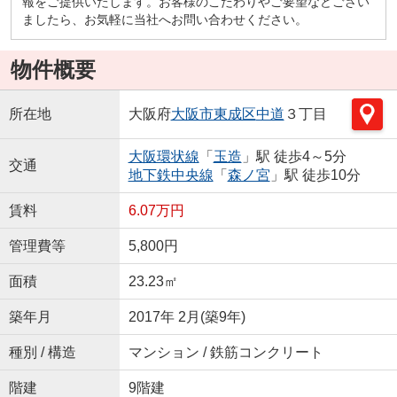
報をご提供いたします。お客様のこだわりやご要望などござい
ましたら、お気軽に当社へお問い合わせください。
物件概要
所在地
大阪府
大阪市東成区
中道
３丁目
大阪環状線
「
玉造
」駅 徒歩4～5分
交通
地下鉄中央線
「
森ノ宮
」駅 徒歩10分
賃料
6.07万円
管理費等
5,800円
面積
23.23㎡
築年月
2017年 2月(築9年)
種別 / 構造
マンション / 鉄筋コンクリート
階建
9階建