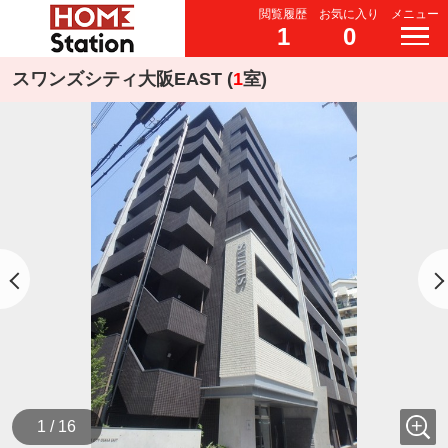
閲覧履歴
お気に入り
メニュー
1
0
スワンズシティ大阪EAST (
1
室)
1 / 16