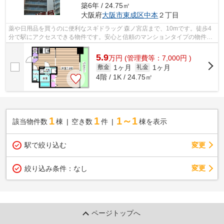
築6年 / 24.75㎡
大阪府
大阪市東成区
中本
２丁目
薬や日用品を買うのに便利なスギドラッグ 森ノ宮店まで、10mです。徒歩4
分で駅にアクセスできる物件です。安心と信頼のマンションタイプの物件。
階数が高く、眺望良好なので、毎日眺め...
5.9
万
円
(管理費等：7,000円 )
1ヶ月
1ヶ月
敷金
礼金
4階 / 1K / 24.75㎡
1
1
1～1
該当物件数
棟
空き数
件
棟を表示
駅で絞り込む
変更
変更
絞り込み条件：
なし
ページトップへ