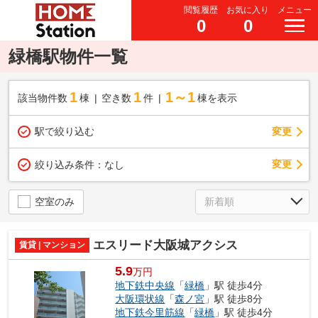
閲覧履歴
お気に入り
メニュー
0
0
緑橋駅物件一覧
1
1
1～1
該当物件数
棟
空き数
件
棟を表示
駅で絞り込む
変更
変更
絞り込み条件：
なし
空室のみ
エスリード大阪城アクシス
賃貸 | マンション
5.9
万円
地下鉄中央線
「
緑橋
」駅 徒歩4分
大阪環状線
「
森ノ宮
」駅 徒歩8分
地下鉄今里筋線
「
緑橋
」駅 徒歩4分