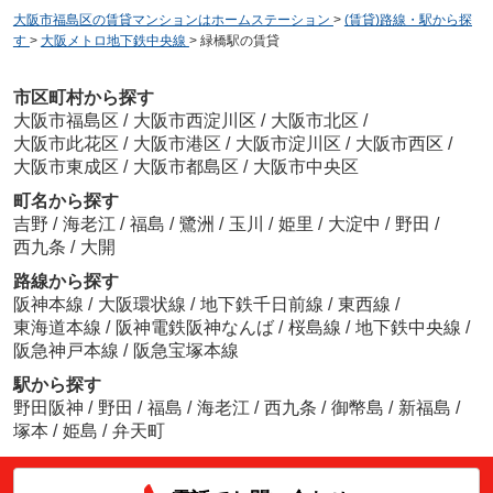
大阪市福島区の賃貸マンションはホームステーション
>
(賃貸)路線・駅から探
す
>
大阪メトロ地下鉄中央線
>
緑橋駅の賃貸
市区町村から探す
大阪市福島区
/
大阪市西淀川区
/
大阪市北区
/
大阪市此花区
/
大阪市港区
/
大阪市淀川区
/
大阪市西区
/
大阪市東成区
/
大阪市都島区
/
大阪市中央区
町名から探す
吉野
/
海老江
/
福島
/
鷺洲
/
玉川
/
姫里
/
大淀中
/
野田
/
西九条
/
大開
路線から探す
阪神本線
/
大阪環状線
/
地下鉄千日前線
/
東西線
/
東海道本線
/
阪神電鉄阪神なんば
/
桜島線
/
地下鉄中央線
/
阪急神戸本線
/
阪急宝塚本線
駅から探す
野田阪神
/
野田
/
福島
/
海老江
/
西九条
/
御幣島
/
新福島
/
塚本
/
姫島
/
弁天町