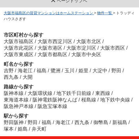
ページトップへ
大阪市福島区の賃貸マンションはホームステーション
>
物件一覧
>
トラッディ
ハウスさぎす
市区町村から探す
大阪市福島区
/
大阪市西淀川区
/
大阪市北区
/
大阪市此花区
/
大阪市港区
/
大阪市淀川区
/
大阪市西区
/
大阪市東成区
/
大阪市都島区
/
大阪市中央区
町名から探す
吉野
/
海老江
/
福島
/
鷺洲
/
玉川
/
姫里
/
大淀中
/
野田
/
西九条
/
大開
路線から探す
阪神本線
/
大阪環状線
/
地下鉄千日前線
/
東西線
/
東海道本線
/
阪神電鉄阪神なんば
/
桜島線
/
地下鉄中央線
/
阪急神戸本線
/
阪急宝塚本線
駅から探す
野田阪神
/
野田
/
福島
/
海老江
/
西九条
/
御幣島
/
新福島
/
塚本
/
姫島
/
弁天町