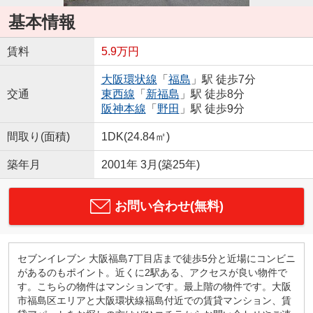
基本情報
賃料
5.9万円
大阪環状線
「
福島
」駅 徒歩7分
交通
東西線
「
新福島
」駅 徒歩8分
阪神本線
「
野田
」駅 徒歩9分
間取り(面積)
1DK(24.84㎡)
築年月
2001年 3月(築25年)
お問い合わせ(無料)
セブンイレブン 大阪福島7丁目店まで徒歩5分と近場にコンビニ
があるのもポイント。近くに2駅ある、アクセスが良い物件で
す。こちらの物件はマンションです。最上階の物件です。大阪
市福島区エリアと大阪環状線福島付近での賃貸マンション、賃