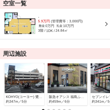
空室一覧
-
5.9万円
(管理費等：3,000円)
0万円
10万円
敷金
礼金
3階
24.84㎡
1DK
周辺施設
KOHYO(コーヨー) 鷺洲店
阪急オアシス 福島ふくまる通り57店
約347m／5分
約459m／6分
約341m／