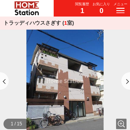
閲覧履歴
お気に入り
メニュー
1
0
トラッディハウスさぎす (
1
室)
1 / 15