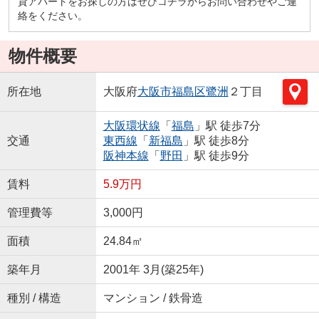
貸アパートをお探しの方はぜひコチラからお問い合わせやご連
絡をください。
物件概要
所在地
大阪府
大阪市福島区
鷺洲
２丁目
大阪環状線
「
福島
」駅 徒歩7分
交通
東西線
「
新福島
」駅 徒歩8分
阪神本線
「
野田
」駅 徒歩9分
賃料
5.9万円
管理費等
3,000円
面積
24.84㎡
築年月
2001年 3月(築25年)
種別 / 構造
マンション / 鉄骨造