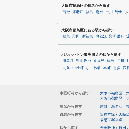
大阪市福島区の町名から探す
吉野
海老江
福島
鷺洲
玉川
野田
大
大阪市福島区にある駅から探す
福島
野田
新福島
海老江
野田阪神
パルハセトン鷺洲周辺の駅から探す
海老江
野田阪神
新福島
福島
淀川
九条
中崎町
なにわ橋
本町
北浜
西
市区町村から探す
大阪市福島区
/
大阪市都島区
/
町名から探す
吉野
/
海老江
/
路線から探す
阪神本線
/
大阪
阪急宝塚本線
駅から探す
野田阪神
/
野田
/