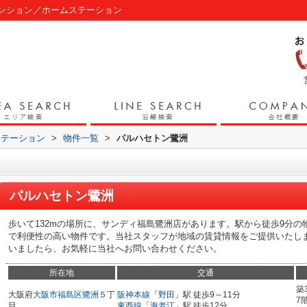
ンション／ホームステーション
ステーション
>
物件一覧
>
パルハセトン鷺洲
パルハセトン鷺洲
歩いて132mの場所に、サンディ福島鷺洲店があります。駅から徒歩9分の
で利便性の高い物件です。当社スタッフが地域の賃貸情報をご提供いたし
いましたら、お気軽に当社へお問い合わせください。
所在地
交通
築
大阪府
大阪市福島区
鷺洲
５丁
阪神本線
「
野田
」駅 徒歩9～11分
7
目
東西線
「
海老江
」駅 徒歩12分