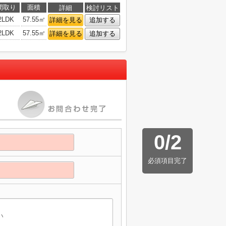
間取り
面積
詳細
検討リスト
2LDK
57.55㎡
詳細を見る
追加する
2LDK
57.55㎡
詳細を見る
追加する
0
/
2
必須項目完了