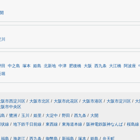
開
淀川
野田
中之島
塚本
姫島
北新地
中津
肥後橋
大阪
西九条
大江橋
阿波座
長堀
大阪市西淀川区
/
大阪市北区
/
大阪市此花区
/
大阪市港区
/
大阪市淀川区
/
大
大阪市中央区
福島
/
鷺洲
/
玉川
/
姫里
/
大淀中
/
野田
/
西九条
/
大開
環状線
/
地下鉄千日前線
/
東西線
/
東海道本線
/
阪神電鉄阪神なんば
/
桜島線
福島
/
海老江
/
西九条
/
御幣島
/
新福島
/
塚本
/
姫島
/
弁天町