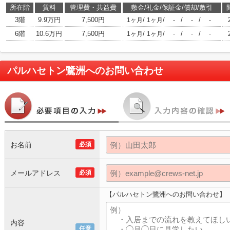
所在階
賃料
管理費・共益費
敷金/礼金/保証金/償却/敷引
3階
9.9万円
7,500円
/
/
/
/
1ヶ月
1ヶ月
-
-
-
6階
10.6万円
7,500円
/
/
/
/
1ヶ月
1ヶ月
-
-
-
パルハセトン鷺洲
へのお問い合わせ
お名前
必須
メールアドレス
必須
【パルハセトン鷺洲へのお問い合わせ】
内容
任意