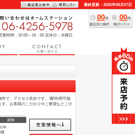
最終更新：2026年08月07日
00
00
件
件
最近見た物件
検討リスト
営業時間：10:00～19：00
定休日：水曜日
物件で、アクセス良好です。3駅利用可能
ます。お客様のこだわりやご要望などござ
建物
空室情報へ
31年
階建