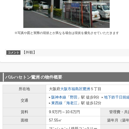
※写真や図と実際の現状とが異なる場合は現状を優先させていただきます
【外観】
コメント
パルハセトン鷺洲
の物件概要
所在地
大阪府
大阪市福島区
鷺洲
５丁目
阪神本線
「
野田
」駅 徒歩9分
地下鉄千日前
交通
東西線
「
海老江
」駅 徒歩12分
賃料
9.9万円～10.6万円
管理費・共
面積
57.55㎡
築年月（築
マンション / 鉄筋コンクリー