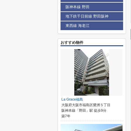
阪神本線 野田
地下鉄千日前線 野田阪神
東西線 海老江
おすすめ物件
La Grace福島
大阪府大阪市福島区鷺洲５丁目
阪神本線「野田」駅 徒歩9分
築7年