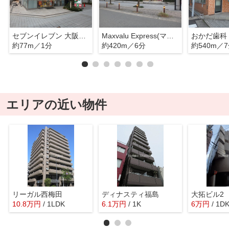
セブンイレブン 大阪福島6丁目北店
Maxvalu Express(マックスバリュエクスプレス) 西梅田店
おかだ歯科
約77m／1分
約420m／6分
約540m／
エリアの近い物件
リーガル西梅田
ディナスティ福島
大拓ビル2
10.8
万
円
/ 1LDK
6.1
万
円
/ 1K
6
万
円
/ 1D