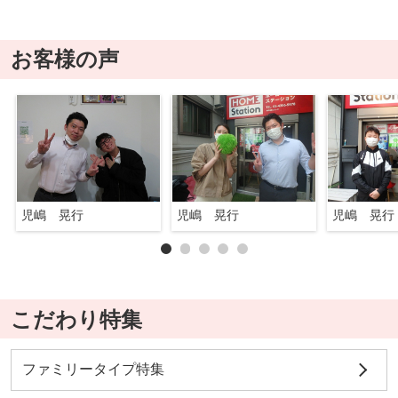
お客様の声
児嶋 晃行
児嶋 晃行
児嶋 晃行
こだわり特集
ファミリータイプ特集