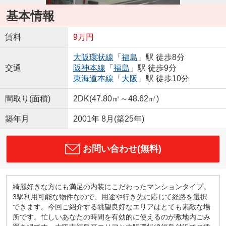
基本情報
賃料
9万円
大阪環状線
「
福島
」駅 徒歩8分
交通
阪神本線
「
福島
」駅 徒歩9分
東海道本線
「
大阪
」駅 徒歩10分
間取り(面積)
2DK(47.80㎡～48.62㎡)
築年月
2001年 8月(築25年)
お問い合わせ(無料)
綺麗好きな方にも満足の内装にこだわったマンションタイプ。
3駅利用可能な物件なので、用途や行き先に応じて経路を選択
できます。今回ご紹介する眺望良好なエリアはとても素敵な場
所です。忙しいあなたの時間を有効的に使えるのが敷地内ごみ