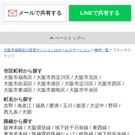
メールで共有する
LINEで共有する
ページトップへ
大阪市福島区の賃貸マンションはホームステーション
>
物件一覧
>
フクシマフ
ラッツ
市区町村から探す
大阪市福島区
/
大阪市西淀川区
/
大阪市北区
/
大阪市此花区
/
大阪市港区
/
大阪市淀川区
/
大阪市西区
/
大阪市東成区
/
大阪市都島区
/
大阪市中央区
町名から探す
吉野
/
海老江
/
福島
/
鷺洲
/
玉川
/
姫里
/
大淀中
/
野田
/
西九条
/
大開
路線から探す
阪神本線
/
大阪環状線
/
地下鉄千日前線
/
東西線
/
東海道本線
/
阪神電鉄阪神なんば
/
桜島線
/
地下鉄中央線
/