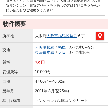
置き場です。大阪市福島区エリアと大阪環状線福島付近での賃
貸マンション、賃貸アパートをお探しの方はぜひコチラからお
問い合わせやご連絡をください。
物件概要
所在地
大阪府
大阪市福島区
福島
６丁目
大阪環状線
「
福島
」駅 徒歩8～9分
交通
東海道本線
「
大阪
」駅 徒歩10分
賃料
9万円
管理費等
10,000円
面積
47.80㎡～48.62㎡
築年月
2001年 8月(築25年)
種別 / 構造
マンション / 鉄筋コンクリート