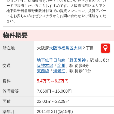
ションです。初期費用をカードでお支払いいただけるので、カ
ードで決済したい方にもおすすめです。大阪市福島区エリアと
地下鉄千日前線野田阪神付近での賃貸マンション、賃貸アパー
トをお探しの方はぜひコチラからお問い合わせやご連絡をくだ
さい。
物件概要
所在地
大阪府
大阪市福島区
大開
２丁目
地下鉄千日前線
「
野田阪神
」駅 徒歩8分
交通
阪神本線
「
淀川
」駅 徒歩8分
東西線
「
海老江
」駅 徒歩11分
賃料
5.4万円～6.2万円
管理費等
7,860円～16,000円
面積
22.03㎡～22.29㎡
築年月
2011年 3月(築15年)