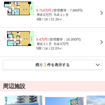
-
5.714万円
(管理費等：7,860円)
0万円
1ヶ月
敷金
礼金
4階
22.26㎡
1K
-
5.4万円
(管理費等：16,000円)
1ヶ月
0万円
敷金
礼金
5階
22.03㎡
1K
1
残り
件を表示する
周辺施設