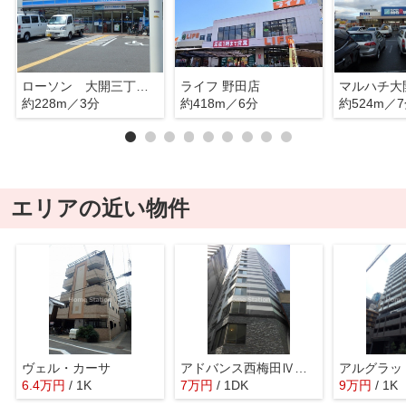
ローソン 大開三丁目店
ライフ 野田店
マルハチ大
約228m／3分
約418m／6分
約524m／
エリアの近い物件
ヴェル・カーサ
アドバンス西梅田Ⅳエール
6.4
万
円
/ 1K
7
万
円
/ 1DK
9
万
円
/ 1K