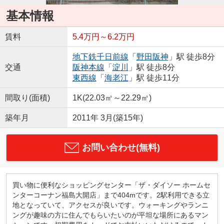
基本情報
賃料
5.4万円～6.2万円
地下鉄千日前線
「
野田阪神
」駅 徒歩8分
交通
阪神本線
「
淀川
」駅 徒歩8分
東西線
「
海老江
」駅 徒歩11分
間取り(面積)
1K(22.03㎡～22.29㎡)
築年月
2011年 3月(築15年)
お問い合わせ(無料)
買い物に便利なショッピングセンター「ザ・ダイソー ホームセ
ンターコーナン福島大開店」まで404mです。2駅利用できる立
地となっていて、アクセスが良いです。ウォーキングやランニ
ングが趣味の方に住んでもらいたいのが平坦な場所にあるマン