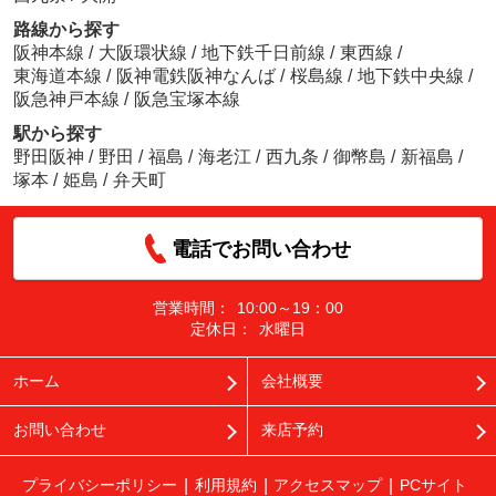
路線から探す
阪神本線
/
大阪環状線
/
地下鉄千日前線
/
東西線
/
東海道本線
/
阪神電鉄阪神なんば
/
桜島線
/
地下鉄中央線
/
阪急神戸本線
/
阪急宝塚本線
駅から探す
野田阪神
/
野田
/
福島
/
海老江
/
西九条
/
御幣島
/
新福島
/
塚本
/
姫島
/
弁天町
電話でお問い合わせ
営業時間：
10:00～19：00
定休日：
水曜日
ホーム
会社概要
お問い合わせ
来店予約
プライバシーポリシー
利用規約
アクセスマップ
PCサイト