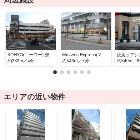
KOHYO(コーヨー) 鷺洲店
Maxvalu Express(マックスバリュエクスプレス) 西梅田店
約283m／4分
約543m／7分
約640m／
エリアの近い物件