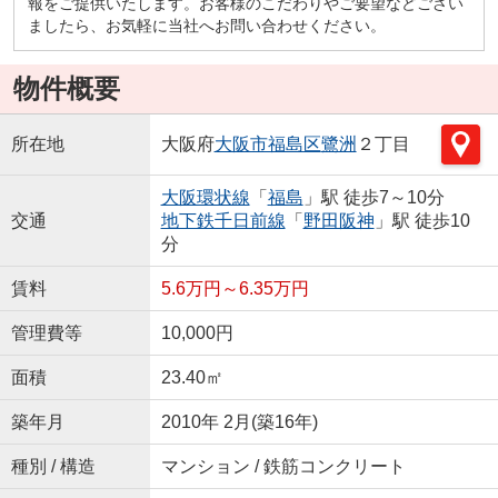
報をご提供いたします。お客様のこだわりやご要望などござい
ましたら、お気軽に当社へお問い合わせください。
物件概要
所在地
大阪府
大阪市福島区
鷺洲
２丁目
大阪環状線
「
福島
」駅 徒歩7～10分
交通
地下鉄千日前線
「
野田阪神
」駅 徒歩10
分
賃料
5.6万円～6.35万円
管理費等
10,000円
面積
23.40㎡
築年月
2010年 2月(築16年)
種別 / 構造
マンション / 鉄筋コンクリート