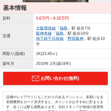
基本情報
賃料
5.6万円～6.35万円
大阪環状線
「
福島
」駅 徒歩7分
阪神本線
「
福島
」駅 徒歩10分
交通
地下鉄千日前線
「
野田阪神
」駅 徒歩10
分
間取り(面積)
1K(23.40㎡)
築年月
2010年 2月(築16年)
お問い合わせ(無料)
設備やレイアウトにもこだわりのあるマンション。多額になる
初期費用をカード決済すると、ポイントがおすすめに貯まりま
す。近くには駅も複数あります。当社スタッフが地域の賃貸情