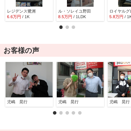
レジデンス鷺洲
ル・ソレイユ野田
ロイヤルグ
6.6
万
円
/ 1K
8.5
万
円
/ 1LDK
5.8
万
円
/ 1
お客様の声
児嶋 晃行
児嶋 晃行
児嶋 晃行