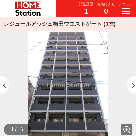
閲覧履歴
お気に入り
メニュー
1
0
レジュールアッシュ梅田ウエストゲート (
3
室)
1 / 16