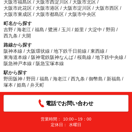
大阪市福島区
/
大阪市西淀川区
/
大阪市北区
/
大阪市此花区
/
大阪市港区
/
大阪市淀川区
/
大阪市西区
/
大阪市東成区
/
大阪市都島区
/
大阪市中央区
町名から探す
吉野
/
海老江
/
福島
/
鷺洲
/
玉川
/
姫里
/
大淀中
/
野田
/
西九条
/
大開
路線から探す
阪神本線
/
大阪環状線
/
地下鉄千日前線
/
東西線
/
東海道本線
/
阪神電鉄阪神なんば
/
桜島線
/
地下鉄中央線
/
阪急神戸本線
/
阪急宝塚本線
駅から探す
野田阪神
/
野田
/
福島
/
海老江
/
西九条
/
御幣島
/
新福島
/
塚本
/
姫島
/
弁天町
電話でお問い合わせ
営業時間：
10:00～19：00
定休日：
水曜日