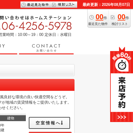
最終更新：2026年08月07日
00
00
件
件
最近見た物件
検討リスト
営業時間：10:00～19：00
定休日：水曜日
通風良好な環境の良い快適空間をどうぞ。
フが地域の賃貸情報をご提供いたします。
わせください。
建物
空室情報へ
8年
階建