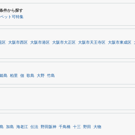
り条件から探す
ペット可特集
花区
大阪市西区
大阪市港区
大阪市大正区
大阪市天王寺区
大阪市東成区
姫島
柏里
佃
歌島
大野
竹島
島
加島
海老江
伝法
野田阪神
千鳥橋
十三
野田
大物