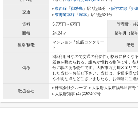
東西線
「
御幣島
」駅 徒歩5分
阪神本線
「
姫
交通
東海道本線
「
塚本
」駅 徒歩21分
賃料
5.7万円～6万円
管理費・共
面積
24.24㎡
築年月（築
マンション / 鉄筋コンクリー
種別/構造
階建
ト
2駅利用可なので交通の利便性が格段に良くな
景色を眺められる、誰もが憧れる物件です。徒
備考
分に駅のある物件です。大阪市西淀川区エリア
した当社へお任せ下さい。当社は、多種多様な
や不明な点などございましたら、お気軽にご連
株式会社クルーズ
大阪府大阪市福島区吉野１丁
取扱会社
大阪府知事 (4) 第52492号