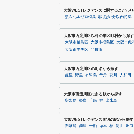
大阪WESTレジデンスに関するこだわ
敷金礼金ゼロ特集
駅徒歩7分以内特集
大阪市西淀川区以外の市区町村から探す
大阪市都島区
大阪市福島区
大阪市此
大阪市中央区
門真市
大阪市西淀川区の町名から探す
姫里
野里
御幣島
千舟
花川
大和田
大阪市西淀川区にある駅から探す
御幣島
姫島
千船
福
出来島
大阪WESTレジデンス周辺の駅から探す
御幣島
姫島
千船
塚本
福
淀川
出来