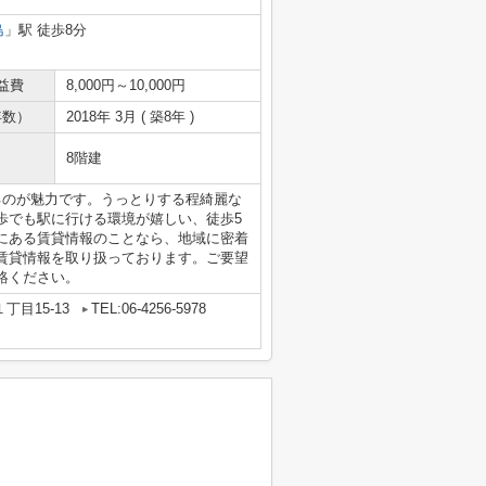
島
」駅 徒歩8分
益費
8,000円～10,000円
年数）
2018年 3月 ( 築8年 )
8階建
るのが魅力です。うっとりする程綺麗な
歩でも駅に行ける環境が嬉しい、徒歩5
にある賃貸情報のことなら、地域に密着
賃貸情報を取り扱っております。ご要望
絡ください。
目15-13
TEL:06-4256-5978