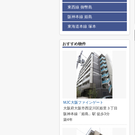
東西線 御幣島
阪神本線 姫島
東海道本線 塚本
おすすめ物件
MJC大阪ファインゲート
大阪府大阪市西淀川区姫里３丁目
阪神本線「姫島」駅 徒歩3分
築4年