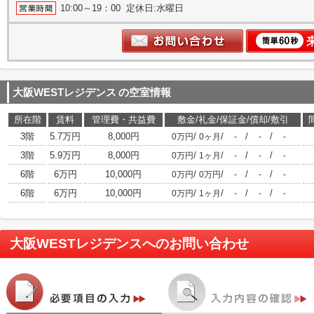
10:00～19：00 定休日:水曜日
大阪WESTレジデンス
の空室情報
所在階
賃料
管理費・共益費
敷金/礼金/保証金/償却/敷引
3階
5.7万円
8,000円
/
/
/
/
0万円
0ヶ月
-
-
-
3階
5.9万円
8,000円
/
/
/
/
0万円
1ヶ月
-
-
-
6階
6万円
10,000円
/
/
/
/
0万円
0万円
-
-
-
6階
6万円
10,000円
/
/
/
/
0万円
1ヶ月
-
-
-
大阪WESTレジデンス
へのお問い合わせ