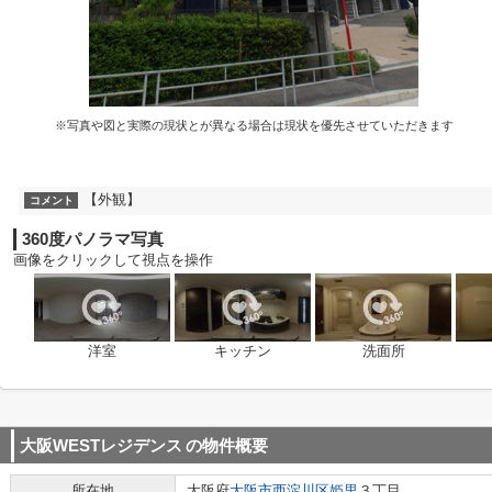
※写真や図と実際の現状とが異なる場合は現状を優先させていただきます
【外観】
コメント
360度パノラマ写真
画像をクリックして視点を操作
洋室
キッチン
洗面所
大阪WESTレジデンス
の物件概要
所在地
大阪府
大阪市西淀川区
姫里
３丁目