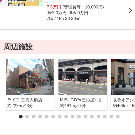
-
7.6万円
(管理費等：10,000円)
0万円
0万円
敷金
礼金
7階
23.28㎡
1K
周辺施設
ライフ 堂島大橋店
MISUGIYA(三杉屋) 福島店
約229m／3分
約491m／7分
約408m／