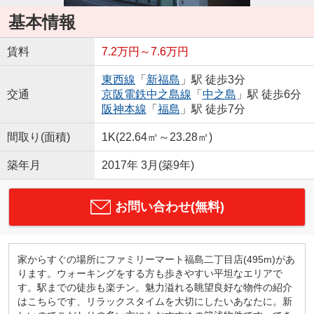
基本情報
賃料
7.2万円～7.6万円
東西線
「
新福島
」駅 徒歩3分
交通
京阪電鉄中之島線
「
中之島
」駅 徒歩6分
阪神本線
「
福島
」駅 徒歩7分
間取り(面積)
1K(22.64㎡～23.28㎡)
築年月
2017年 3月(築9年)
お問い合わせ(無料)
家からすぐの場所にファミリーマート福島二丁目店(495m)があ
ります。ウォーキングをする方も歩きやすい平坦なエリアで
す。駅までの徒歩も楽チン。魅力溢れる眺望良好な物件の紹介
はこちらです、リラックスタイムを大切にしたいあなたに。新