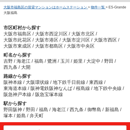
大阪市福島区の賃貸マンションはホームステーション
>
物件一覧
>
ES-Grande
大阪福島
市区町村から探す
大阪市福島区
/
大阪市西淀川区
/
大阪市北区
/
大阪市此花区
/
大阪市港区
/
大阪市淀川区
/
大阪市西区
/
大阪市東成区
/
大阪市都島区
/
大阪市中央区
町名から探す
吉野
/
海老江
/
福島
/
鷺洲
/
玉川
/
姫里
/
大淀中
/
野田
/
西九条
/
大開
路線から探す
阪神本線
/
大阪環状線
/
地下鉄千日前線
/
東西線
/
東海道本線
/
阪神電鉄阪神なんば
/
桜島線
/
地下鉄中央線
/
阪急神戸本線
/
阪急宝塚本線
駅から探す
野田阪神
/
野田
/
福島
/
海老江
/
西九条
/
御幣島
/
新福島
/
塚本
/
姫島
/
弁天町