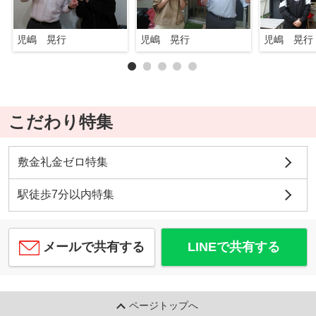
児嶋 晃行
児嶋 晃行
児嶋 晃行
こだわり特集
敷金礼金ゼロ特集
駅徒歩7分以内特集
メールで共有する
LINEで共有する
ページトップへ