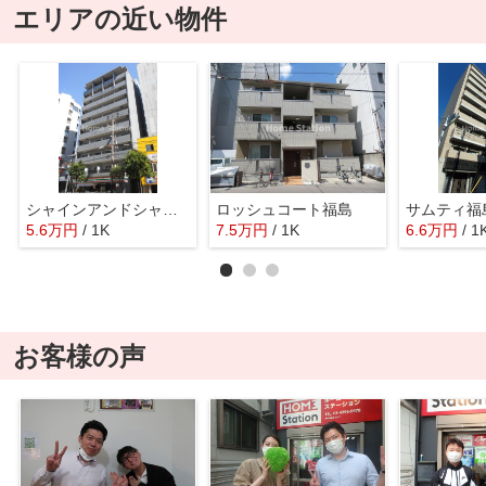
エリアの近い物件
シャインアンドシャイン55
ロッシュコート福島
サムティ福
5.6
万
円
/ 1K
7.5
万
円
/ 1K
6.6
万
円
/ 1
お客様の声