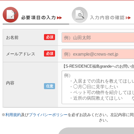
お名前
必須
メールアドレス
必須
【S-RESIDENCE福島grandeへのお問
内容
任意
※
利用規約
及び
プライバシーポリシー
を必ずお読みください。左記内容に同
さい。