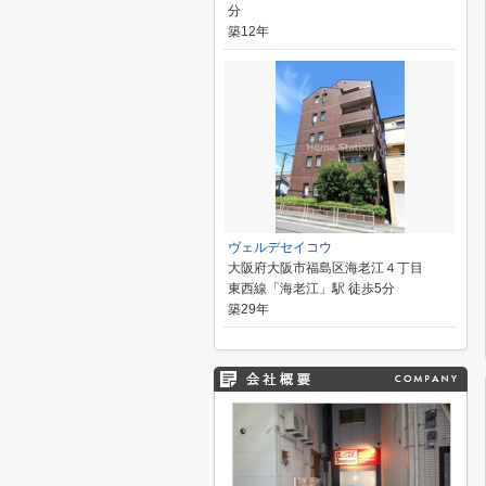
分
築12年
ヴェルデセイコウ
大阪府大阪市福島区海老江４丁目
東西線「海老江」駅 徒歩5分
築29年