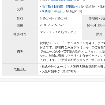
地下鉄千日前線
「
野田阪神
」駅 徒歩9分
阪
交通
東西線
「
海老江
」駅 徒歩10分
賃料
6.15万円～7.25万円
管理費・共
面積
23.96㎡～25.05㎡
築年月（築
マンション / 鉄筋コンクリー
種別/構造
階建
ト
便利なスーパー「イオンスタイル海老江」まで4
付きです。敷地内ごみ置き場は、毎日のごみ捨
備考
で高ニーズの令和2年築の物件となります。大
なら、地域に密着した当社へお任せください。
ております。ご要望や不明な点などございまし
株式会社クルーズ
大阪府大阪市福島区吉野１丁
取扱会社
大阪府知事 (4) 第52492号