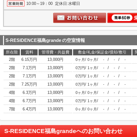
10:00～19：00 定休日:水曜日
S-RESIDENCE福島grande
の空室情報
所在階
賃料
管理費・共益費
敷金/礼金/保証金/償却/敷引
2階
6.15万円
13,000円
/
/
/
/
0ヶ月
0ヶ月
-
-
-
2階
7.1万円
13,000円
/
/
/
/
0万円
1ヶ月
-
-
-
2階
7.1万円
13,000円
/
/
/
/
0万円
1ヶ月
-
-
-
2階
7.25万円
13,000円
/
/
/
/
0万円
1ヶ月
-
-
-
4階
6.3万円
13,000円
/
/
/
/
0ヶ月
0ヶ月
-
-
-
4階
6.7万円
13,000円
/
/
/
/
0万円
1ヶ月
-
-
-
7階
6.4万円
13,000円
/
/
/
/
0ヶ月
0ヶ月
-
-
-
S-RESIDENCE福島grande
へのお問い合わせ