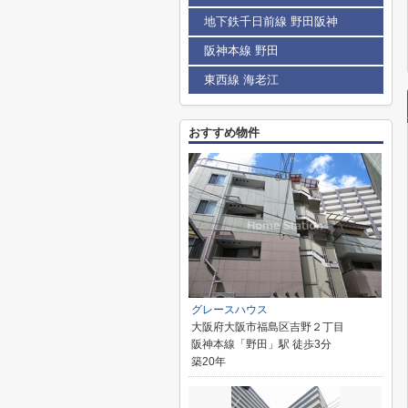
地下鉄千日前線 野田阪神
阪神本線 野田
東西線 海老江
おすすめ物件
グレースハウス
大阪府大阪市福島区吉野２丁目
阪神本線「野田」駅 徒歩3分
築20年