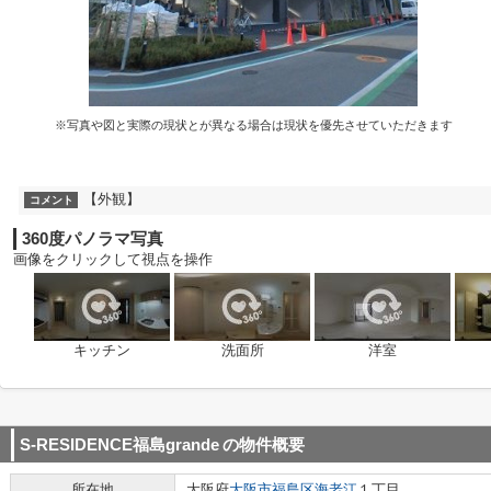
※写真や図と実際の現状とが異なる場合は現状を優先させていただきます
【外観】
コメント
360度パノラマ写真
画像をクリックして視点を操作
キッチン
洗面所
洋室
S-RESIDENCE福島grande
の物件概要
所在地
大阪府
大阪市福島区
海老江
１丁目