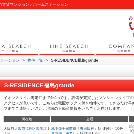
福島区の賃貸マンション／ホームステーション
ステーション
>
物件一覧
>
S-RESIDENCE福島grande
S-RESIDENCE福島grande
イオンスタイル海老江まで454mです。設備が充実したマンションタイプ
アクセスが良いです。こちらは宅配ボックス付き物件です。できるだけ早
フまでご連絡ください。地域の不動産情報をいち早くお届けします。
所在地
交通
築
大阪府
大阪市福島区
海老江
１
地下鉄千日前線
「
野田阪神
」駅 徒歩9～10分
1
丁目
東西線
「
海老江
」駅 徒歩10分