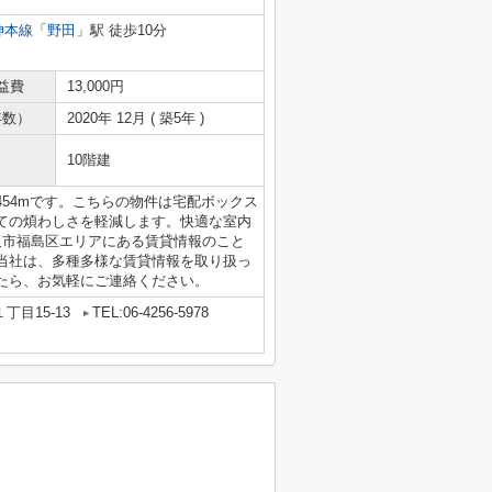
神本線
「
野田
」駅 徒歩10分
益費
13,000円
年数）
2020年 12月 ( 築5年 )
10階建
54mです。こちらの物件は宅配ボックス
ての煩わしさを軽減します。快適な室内
阪市福島区エリアにある賃貸情報のこと
当社は、多種多様な賃貸情報を取り扱っ
たら、お気軽にご連絡ください。
目15-13
TEL:06-4256-5978