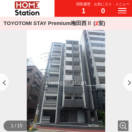
閲覧履歴
お気に入り
メニュー
1
0
TOYOTOMI STAY Premium梅田西Ⅱ (
2
室)
1 / 15