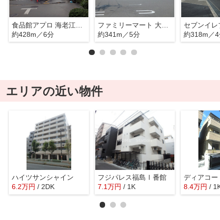
食品館アプロ 海老江FESTA店
ファミリーマート 大開三丁目店
約428m／6分
約341m／5分
約318m／
エリアの近い物件
ハイツサンシャイン
フジパレス福島Ⅰ番館
ディアコー
6.2
万
円
/ 2DK
7.1
万
円
/ 1K
8.4
万
円
/ 1