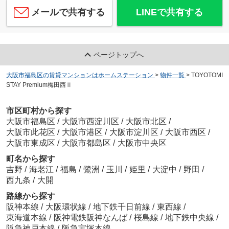
メールで共有する
LINEで共有する
ページトップへ
大阪市福島区の賃貸マンションはホームステーション
>
物件一覧
>
TOYOTOMI
STAY Premium梅田西Ⅱ
市区町村から探す
大阪市福島区
/
大阪市西淀川区
/
大阪市北区
/
大阪市此花区
/
大阪市港区
/
大阪市淀川区
/
大阪市西区
/
大阪市東成区
/
大阪市都島区
/
大阪市中央区
町名から探す
吉野
/
海老江
/
福島
/
鷺洲
/
玉川
/
姫里
/
大淀中
/
野田
/
西九条
/
大開
路線から探す
阪神本線
/
大阪環状線
/
地下鉄千日前線
/
東西線
/
東海道本線
/
阪神電鉄阪神なんば
/
桜島線
/
地下鉄中央線
/
阪急神戸本線
/
阪急宝塚本線