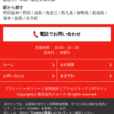
駅から探す
野田阪神
/
野田
/
福島
/
海老江
/
西九条
/
御幣島
/
新福島
/
塚本
/
姫島
/
弁天町
電話でお問い合わせ
営業時間：
10:00～19：00
定休日：
水曜日
ホーム
会社概要
お問い合わせ
来店予約
プライバシーポリシー
利用規約
アクセスマップ
PCサイト
Copyright(c) 株式会社クルーズ All rights reserved.
当サイトでは、お客様の当サイト利用状況把握、サービス向上検討を目的と
して、クッキー（Cookie）を使用しています。
詳しくは、当社の
「Cookieの取扱いについて」
をご確認ください。