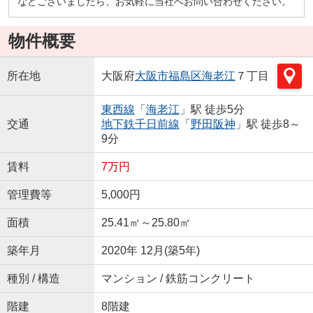
などございましたら、お気軽に当社へお問い合わせください。
物件概要
所在地
大阪府
大阪市福島区
海老江
７丁目
東西線
「
海老江
」駅 徒歩5分
交通
地下鉄千日前線
「
野田阪神
」駅 徒歩8～
9分
賃料
7万円
管理費等
5,000円
面積
25.41㎡～25.80㎡
築年月
2020年 12月(築5年)
種別 / 構造
マンション / 鉄筋コンクリート
階建
8階建