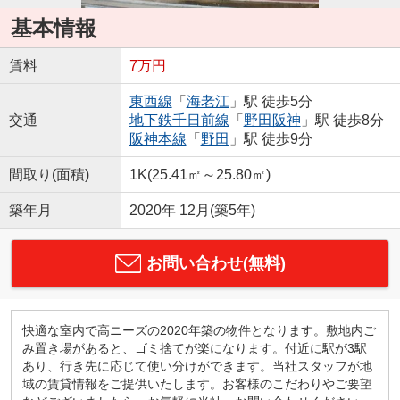
基本情報
賃料
7万円
東西線
「
海老江
」駅 徒歩5分
交通
地下鉄千日前線
「
野田阪神
」駅 徒歩8分
阪神本線
「
野田
」駅 徒歩9分
間取り(面積)
1K(25.41㎡～25.80㎡)
築年月
2020年 12月(築5年)
お問い合わせ(無料)
快適な室内で高ニーズの2020年築の物件となります。敷地内ご
み置き場があると、ゴミ捨てが楽になります。付近に駅が3駅
あり、行き先に応じて使い分けができます。当社スタッフが地
域の賃貸情報をご提供いたします。お客様のこだわりやご要望