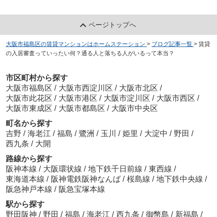
ページトップへ
大阪市福島区の賃貸マンションはホームステーション
>
ブログ記事一覧
>
賃貸
の入居審査っていったい何？通る人と落ちる人がいるって本当？
市区町村から探す
大阪市福島区
/
大阪市西淀川区
/
大阪市北区
/
大阪市此花区
/
大阪市港区
/
大阪市淀川区
/
大阪市西区
/
大阪市東成区
/
大阪市都島区
/
大阪市中央区
町名から探す
吉野
/
海老江
/
福島
/
鷺洲
/
玉川
/
姫里
/
大淀中
/
野田
/
西九条
/
大開
路線から探す
阪神本線
/
大阪環状線
/
地下鉄千日前線
/
東西線
/
東海道本線
/
阪神電鉄阪神なんば
/
桜島線
/
地下鉄中央線
/
阪急神戸本線
/
阪急宝塚本線
駅から探す
野田阪神
/
野田
/
福島
/
海老江
/
西九条
/
御幣島
/
新福島
/