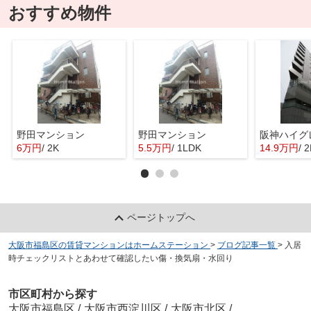
おすすめ物件
野田マンション
野田マンション
6万円
/ 2K
5.5万円
/ 1LDK
14.9万円
/ 
ページトップへ
大阪市福島区の賃貸マンションはホームステーション
>
ブログ記事一覧
>
入居
時チェックリストとあわせて確認したい傷・換気扇・水回り
市区町村から探す
大阪市福島区
/
大阪市西淀川区
/
大阪市北区
/