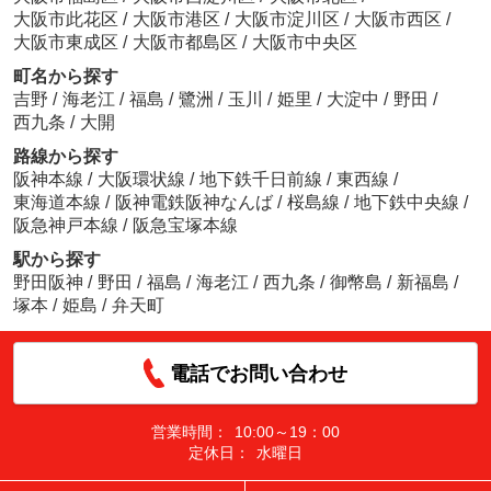
大阪市此花区
/
大阪市港区
/
大阪市淀川区
/
大阪市西区
/
大阪市東成区
/
大阪市都島区
/
大阪市中央区
町名から探す
吉野
/
海老江
/
福島
/
鷺洲
/
玉川
/
姫里
/
大淀中
/
野田
/
西九条
/
大開
路線から探す
阪神本線
/
大阪環状線
/
地下鉄千日前線
/
東西線
/
東海道本線
/
阪神電鉄阪神なんば
/
桜島線
/
地下鉄中央線
/
阪急神戸本線
/
阪急宝塚本線
駅から探す
野田阪神
/
野田
/
福島
/
海老江
/
西九条
/
御幣島
/
新福島
/
塚本
/
姫島
/
弁天町
電話でお問い合わせ
営業時間：
10:00～19：00
定休日：
水曜日