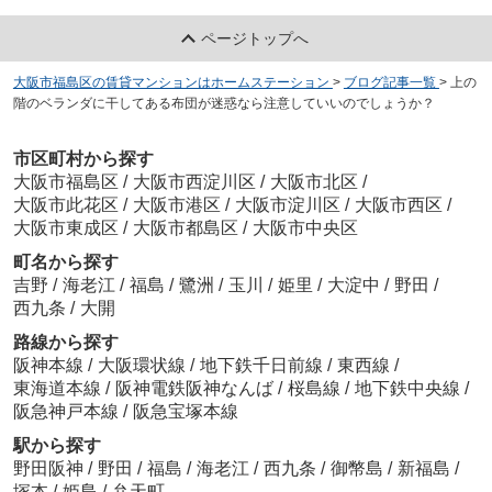
ページトップへ
大阪市福島区の賃貸マンションはホームステーション
>
ブログ記事一覧
>
上の
階のベランダに干してある布団が迷惑なら注意していいのでしょうか？
市区町村から探す
大阪市福島区
/
大阪市西淀川区
/
大阪市北区
/
大阪市此花区
/
大阪市港区
/
大阪市淀川区
/
大阪市西区
/
大阪市東成区
/
大阪市都島区
/
大阪市中央区
町名から探す
吉野
/
海老江
/
福島
/
鷺洲
/
玉川
/
姫里
/
大淀中
/
野田
/
西九条
/
大開
路線から探す
阪神本線
/
大阪環状線
/
地下鉄千日前線
/
東西線
/
東海道本線
/
阪神電鉄阪神なんば
/
桜島線
/
地下鉄中央線
/
阪急神戸本線
/
阪急宝塚本線
駅から探す
野田阪神
/
野田
/
福島
/
海老江
/
西九条
/
御幣島
/
新福島
/
塚本
/
姫島
/
弁天町