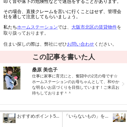
叩く音や落下の危険性などで迷惑をすることがあります。
その場合、直接クレームを言いに行くことはせず、管理会
社を通して注意してもらいましょう。
私たち
ホームステ
ーション
では、
大阪市北区の賃貸物件
を
取り扱っております。
住まい探しの際は、弊社にぜひ
お問い合わせ
ください。
この記事を書いた人
桑原 美也子
仕事に家事に育児にと、奮闘中の2児の母です☆
ホームステーションのお母ちゃんとして、和やか
な明るいお店づくりを目指しています！ご来店お
待ちしております＾＾
おすすめポイント5...
「いらないもの」を...