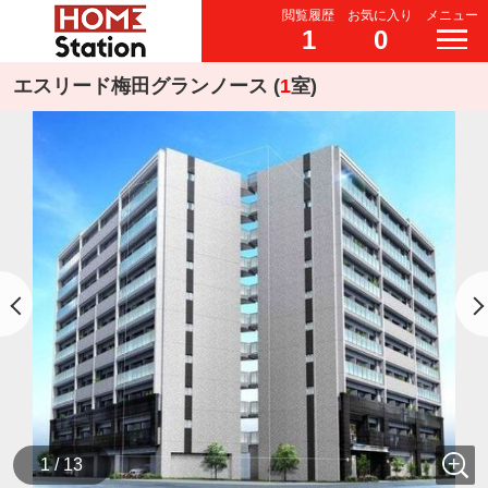
閲覧履歴
お気に入り
メニュー
1
0
エスリード梅田グランノース (
1
室)
1 / 13