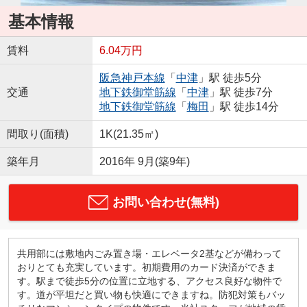
基本情報
賃料
6.04万円
阪急神戸本線
「
中津
」駅 徒歩5分
交通
地下鉄御堂筋線
「
中津
」駅 徒歩7分
地下鉄御堂筋線
「
梅田
」駅 徒歩14分
間取り(面積)
1K(21.35㎡)
築年月
2016年 9月(築9年)
お問い合わせ(無料)
共用部には敷地内ごみ置き場・エレベータ2基などが備わって
おりとても充実しています。初期費用のカード決済ができま
す。駅まで徒歩5分の位置に立地する、アクセス良好な物件で
す。道が平坦だと買い物も快適にできますね。防犯対策もバッ