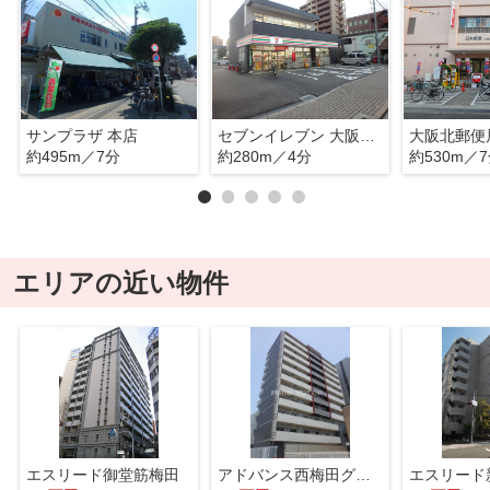
サンプラザ 本店
セブンイレブン 大阪中津南店
大阪北郵便
約495m／7分
約280m／4分
約530m／
エリアの近い物件
エスリード御堂筋梅田
アドバンス西梅田グルーブ
エスリード