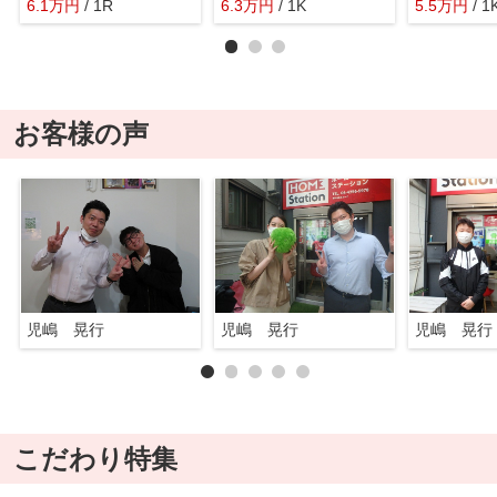
6.1
万
円
/ 1R
6.3
万
円
/ 1K
5.5
万
円
/ 1
お客様の声
児嶋 晃行
児嶋 晃行
児嶋 晃行
こだわり特集