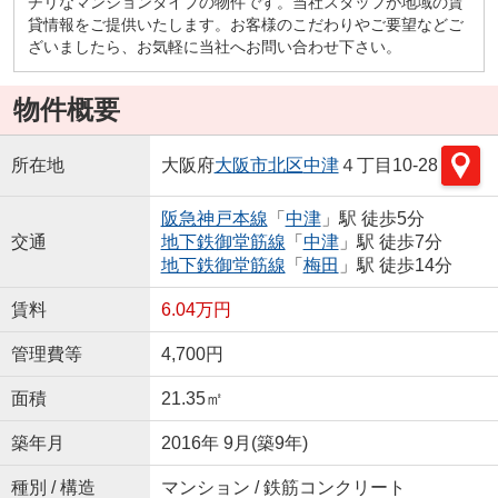
チリなマンションタイプの物件です。当社スタッフが地域の賃
貸情報をご提供いたします。お客様のこだわりやご要望などご
ざいましたら、お気軽に当社へお問い合わせ下さい。
物件概要
所在地
大阪府
大阪市北区
中津
４丁目10-28
阪急神戸本線
「
中津
」駅 徒歩5分
交通
地下鉄御堂筋線
「
中津
」駅 徒歩7分
地下鉄御堂筋線
「
梅田
」駅 徒歩14分
賃料
6.04万円
管理費等
4,700円
面積
21.35㎡
築年月
2016年 9月(築9年)
種別 / 構造
マンション / 鉄筋コンクリート