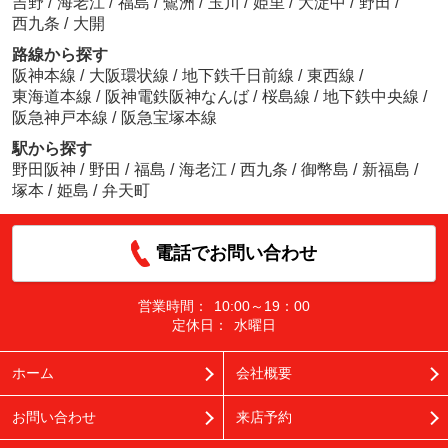
吉野
/
海老江
/
福島
/
鷺洲
/
玉川
/
姫里
/
大淀中
/
野田
/
西九条
/
大開
路線から探す
阪神本線
/
大阪環状線
/
地下鉄千日前線
/
東西線
/
東海道本線
/
阪神電鉄阪神なんば
/
桜島線
/
地下鉄中央線
/
阪急神戸本線
/
阪急宝塚本線
駅から探す
野田阪神
/
野田
/
福島
/
海老江
/
西九条
/
御幣島
/
新福島
/
塚本
/
姫島
/
弁天町
電話でお問い合わせ
営業時間：
10:00～19：00
定休日：
水曜日
ホーム
会社概要
お問い合わせ
来店予約